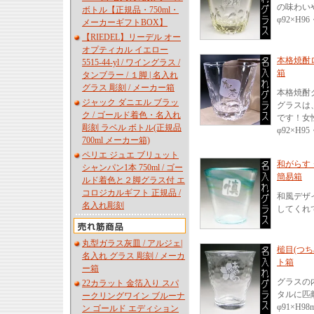
の味わい
ボトル【正規品・750ml・
φ92×H96
メーカーギフトBOX】
【RIEDEL】リーデル オー
オプティカル イエロー
本格焼酎ロ
5515-44-yl / ワイングラス /
箱
タンブラー / １脚 | 名入れ
グラス 彫刻 / メーカー箱
本格焼酎
ジャック ダニエル ブラッ
グラスは
ク / ゴールド着色・名入れ
です！女
彫刻 ラベル ボトル(正規品
φ92×H95
700ml メーカー箱)
ペリエ ジュエ ブリュット
和がらす 
シャンパン1本 750ml / ゴー
簡易箱
ルド着色と２脚グラス付 エ
コロジカルギフト 正規品 /
和風デザ
名入れ彫刻
してくれ
丸型ガラス灰皿 / アルジェ|
槌目(つち
名入れ グラス 彫刻 / メーカ
ト箱
ー箱
グラスの
22カラット 金箔入り スパ
タルに匹
ークリングワイン ブルーナ
φ91×H98
ン ゴールド エディション