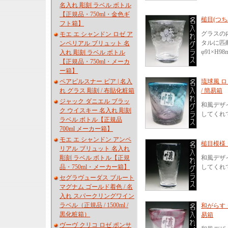
名入れ 彫刻 ラベル ボトル
【正規品・750ml・金色ギ
槌目(つち
フト箱】
グラスの
モエ エ シャンドン ロゼ ア
タルに匹
ンペリアル ブリュット 名
φ91×H98
入れ 彫刻 ラベル ボトル
【正規品・750ml・メーカ
ー箱】
ペアピルスナー ビア | 名入
琉球風 ロ
れ グラス 彫刻 / 布貼化粧箱
/ 簡易箱
ジャック ダニエル ブラッ
和風デザ
ク ウイスキー 名入れ 彫刻
してくれ
ラベル ボトル【正規品
700ml メーカー箱】
モエ エ シャンドン アンペ
槌目模様 
リアル ブリュット 名入れ
彫刻 ラベル ボトル【正規
和風デザ
品・750ml・メーカー箱】
してくれ
セグラヴューダス ブルート
マグナム ゴールド着色 / 名
入れ スパークリングワイン
ラベル（正規品 / 1500ml /
和がらす 
黒化粧箱）
易箱
ヴーヴ クリコ ロゼ ポンサ