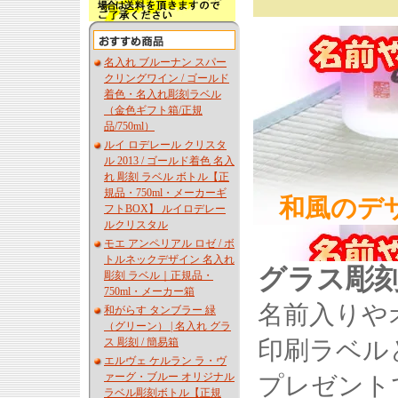
名入れ ブルーナン スパー
クリングワイン / ゴールド
着色・名入れ彫刻ラベル
（金色ギフト箱/正規
品/750ml）
ルイ ロデレール クリスタ
ル 2013 / ゴールド着色 名入
れ 彫刻 ラベル ボトル【正
規品・750ml・メーカーギ
和風のデ
フトBOX】 ルイロデレー
ルクリスタル
モエ アンペリアル ロゼ / ボ
トルネックデザイン 名入れ
グラス彫
彫刻 ラベル｜正規品・
750ml・メーカー箱
名前入りや
和がらす タンブラー 緑
（グリーン） | 名入れ グラ
ス 彫刻 / 簡易箱
印刷ラベル
エルヴェ ケルラン ラ・ヴ
ァーグ・ブルー オリジナル
プレゼント
ラベル彫刻ボトル【正規