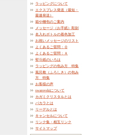
ラッピングについて
エクスプレス発送（最短・
最速発送）
箱や梱包のご案内
メッセージ（お手紙）彫刻
名入れボトルの着色加工
お祝いメッセージのリスト
よくあるご質問：Ｑ
よくあるご質問：Ａ
熨斗紙のいろは
ラッピングの包み方 特集
風呂敷（ふろしき）の包み
方 特集
お客様の声
swarovskiについて
カガミクリスタルとは
バカラとは
リーデルとは
キャンセルについて
リンク集・相互リンク
サイトマップ