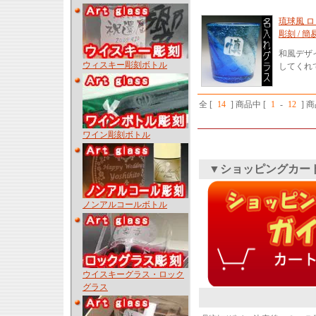
琉球風 ロ
彫刻 / 簡
和風デザ
ウィスキー彫刻ボトル
してくれ
全 [
14
] 商品中 [
1
-
12
] 
ワイン彫刻ボトル
▼ショッピングカー
ノンアルコールボトル
ウイスキーグラス・ロック
グラス