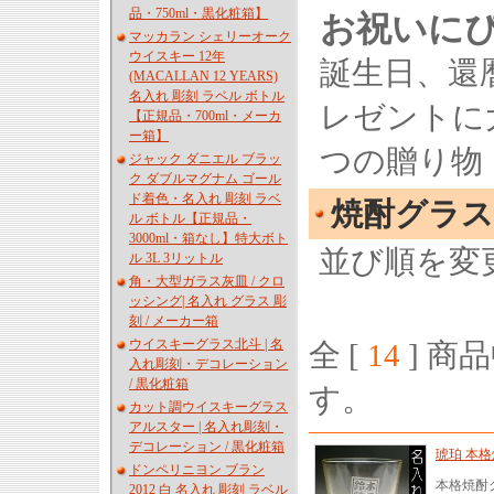
品・750ml・黒化粧箱】
お祝いに
マッカラン シェリーオーク
ウイスキー 12年
誕生日、還
(MACALLAN 12 YEARS)
名入れ 彫刻 ラベル ボトル
レゼントに
【正規品・700ml・メーカ
ー箱】
つの贈り物
ジャック ダニエル ブラッ
ク ダブルマグナム ゴール
ド着色・名入れ 彫刻 ラベ
焼酎グラス
ル ボトル【正規品・
3000ml・箱なし】特大ボト
並び順を変
ル 3L 3リットル
角・大型ガラス灰皿 / クロ
ッシング| 名入れ グラス 彫
刻 / メーカー箱
ウイスキーグラス北斗 | 名
全 [
14
] 商品
入れ彫刻・デコレーション
/ 黒化粧箱
す。
カット調ウイスキーグラス
アルスター | 名入れ彫刻・
デコレーション / 黒化粧箱
琥珀 本格
ドンペリニヨン ブラン
本格焼酎
2012 白 名入れ 彫刻 ラベル