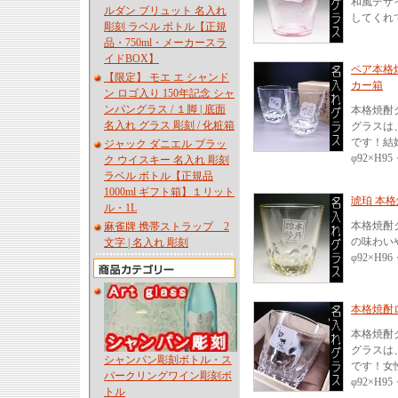
和風デザ
ルダン ブリュット 名入れ
してくれ
彫刻 ラベル ボトル【正規
品・750ml・メーカースラ
イドBOX】
ペア本格焼
【限定】 モエ エ シャンド
カー箱
ン ロゴ入り 150年記念 シャ
ンパングラス / １脚 | 底面
本格焼酎
名入れ グラス 彫刻 / 化粧箱
グラスは
です！結
ジャック ダニエル ブラッ
φ92×H95
ク ウイスキー 名入れ 彫刻
ラベル ボトル【正規品
1000ml ギフト箱】１リット
琥珀 本格
ル・1L
本格焼酎
麻雀牌 携帯ストラップ 2
の味わい
文字 | 名入れ 彫刻
φ92×H96
本格焼酎ロ
本格焼酎
グラスは
シャンパン彫刻ボトル・ス
です！女
パークリングワイン彫刻ボ
φ92×H95
トル