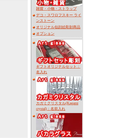
雑貨・小物・ストラップ
デコ・スワロフスキー ライ
ンストーン
オリジナル似顔絵彫刻商品
オプション
ギフトオリジナルセット：
名入れ
カガミクリスタル(Kagami
crystal)：名前入れ