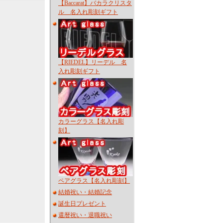
【Baccarat】バカラクリスタ
ル 名入れ彫刻ギフト
【RIEDEL】リーデル 名
入れ彫刻ギフト
カラーグラス【名入れ彫
刻】
ペアグラス【名入れ彫刻】
結婚祝い・結婚記念
誕生日プレゼント
還暦祝い・退職祝い