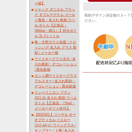
ー箱】
ジャック ダニエル ブラッ
ク ダブルマグナム ゴール
彫刻デザイン決定後の３～７
ド着色・名入れ 彫刻 ラベ
ださい。
ル ボトル【正規品・
3000ml・箱なし】特大ボト
ル 3L 3リットル
角・大型ガラス灰皿 / クロ
ッシング| 名入れ グラス 彫
刻 / メーカー箱
ウイスキーグラス北斗 | 名
入れ彫刻・デコレーション
/ 黒化粧箱
カット調ウイスキーグラス
アルスター | 名入れ彫刻・
デコレーション / 黒化粧箱
ドンペリニヨン ブラン
2012 白 名入れ 彫刻 ラベル
ボトル【正規品・750ml・
メーカーギフトBOX】
【RIEDEL】リーデル オー
オプティカル イエロー
5515-44-yl / ワイングラス /
タンブラー / １脚 | 名入れ