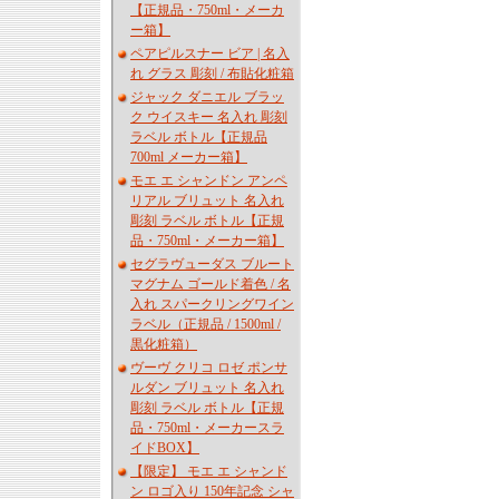
【正規品・750ml・メーカ
ー箱】
ペアピルスナー ビア | 名入
れ グラス 彫刻 / 布貼化粧箱
ジャック ダニエル ブラッ
ク ウイスキー 名入れ 彫刻
ラベル ボトル【正規品
700ml メーカー箱】
モエ エ シャンドン アンペ
リアル ブリュット 名入れ
彫刻 ラベル ボトル【正規
品・750ml・メーカー箱】
セグラヴューダス ブルート
マグナム ゴールド着色 / 名
入れ スパークリングワイン
ラベル（正規品 / 1500ml /
黒化粧箱）
ヴーヴ クリコ ロゼ ポンサ
ルダン ブリュット 名入れ
彫刻 ラベル ボトル【正規
品・750ml・メーカースラ
イドBOX】
【限定】 モエ エ シャンド
ン ロゴ入り 150年記念 シャ