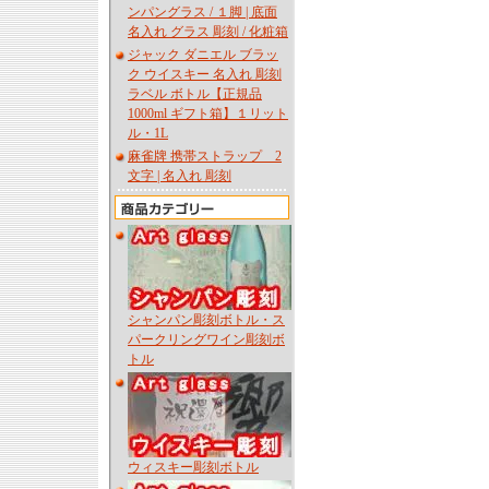
ンパングラス / １脚 | 底面
名入れ グラス 彫刻 / 化粧箱
ジャック ダニエル ブラッ
ク ウイスキー 名入れ 彫刻
ラベル ボトル【正規品
1000ml ギフト箱】１リット
ル・1L
麻雀牌 携帯ストラップ 2
文字 | 名入れ 彫刻
シャンパン彫刻ボトル・ス
パークリングワイン彫刻ボ
トル
ウィスキー彫刻ボトル