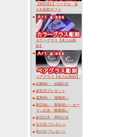
【RIEDEL】リーデル 名
入れ彫刻ギフト
カラーグラス【名入れ彫
刻】
ペアグラス【名入れ彫刻】
結婚祝い・結婚記念
誕生日プレゼント
還暦祝い・退職祝い
開店祝い・新装祝い・オー
プン記念・開業祝い
創立記念・周年記念
父の日 プレゼント
母の日 プレゼント