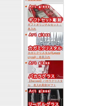
ギフトオリジナルセット：
名入れ
カガミクリスタル(Kagami
crystal)：名前入れ
【Baccarat】バカラクリスタ
ル 名入れ彫刻ギフト