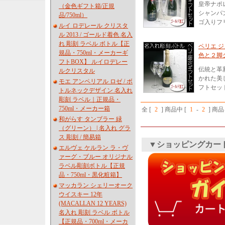
皇帝ナポ
（金色ギフト箱/正規
シャンパ
品/750ml）
ゴ入りフ
ルイ ロデレール クリスタ
ル 2013 / ゴールド着色 名入
れ 彫刻 ラベル ボトル【正
ペリエ ジ
規品・750ml・メーカーギ
色と２脚グ
フトBOX】 ルイロデレー
伝統と革
ルクリスタル
かれた美
モエ アンペリアル ロゼ / ボ
フトセッ
トルネックデザイン 名入れ
彫刻 ラベル｜正規品・
750ml・メーカー箱
全 [
2
] 商品中 [
1
-
2
] 商
和がらす タンブラー 緑
（グリーン） | 名入れ グラ
ス 彫刻 / 簡易箱
▼ショッピングカー
エルヴェ ケルラン ラ・ヴ
ァーグ・ブルー オリジナル
ラベル彫刻ボトル【正規
品・750ml・黒化粧箱】
マッカラン シェリーオーク
ウイスキー 12年
(MACALLAN 12 YEARS)
名入れ 彫刻 ラベル ボトル
【正規品・700ml・メーカ