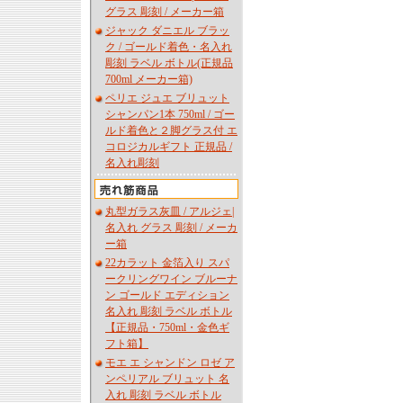
グラス 彫刻 / メーカー箱
ジャック ダニエル ブラッ
ク / ゴールド着色・名入れ
彫刻 ラベル ボトル(正規品
700ml メーカー箱)
ペリエ ジュエ ブリュット
シャンパン1本 750ml / ゴー
ルド着色と２脚グラス付 エ
コロジカルギフト 正規品 /
名入れ彫刻
丸型ガラス灰皿 / アルジェ|
名入れ グラス 彫刻 / メーカ
ー箱
22カラット 金箔入り スパ
ークリングワイン ブルーナ
ン ゴールド エディション
名入れ 彫刻 ラベル ボトル
【正規品・750ml・金色ギ
フト箱】
モエ エ シャンドン ロゼ ア
ンペリアル ブリュット 名
入れ 彫刻 ラベル ボトル