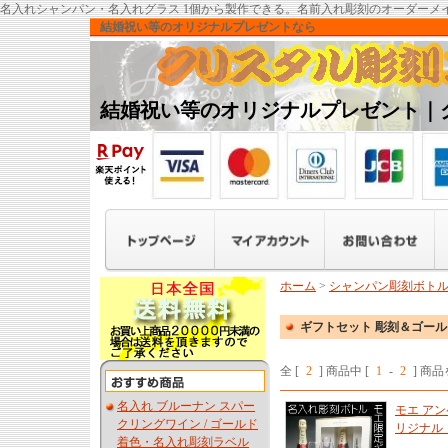
名入れシャンパン・名入れグラス 1個から製作できる。名前入れ彫刻のオーダーメ
結婚祝い等のオリジナルプレゼントなら
結婚祝い等のオリジナルプレゼント｜
ホーム
>
シャンパン彫刻ボト
ギフトセット 彫刻＆ゴー
全 [
2
] 商品中 [
1
-
2
] 商
名入れ ブルーナン スパー
モエ アン
クリングワイン / ゴールド
リジナル 
着色・名入れ彫刻ラベル