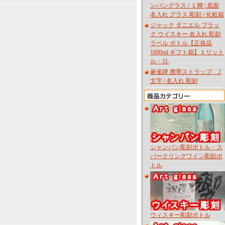
ンパングラス / １脚 | 底面
名入れ グラス 彫刻 / 化粧箱
ジャック ダニエル ブラッ
ク ウイスキー 名入れ 彫刻
ラベル ボトル【正規品
1000ml ギフト箱】１リット
ル・1L
麻雀牌 携帯ストラップ 2
文字 | 名入れ 彫刻
シャンパン彫刻ボトル・ス
パークリングワイン彫刻ボ
トル
ウィスキー彫刻ボトル