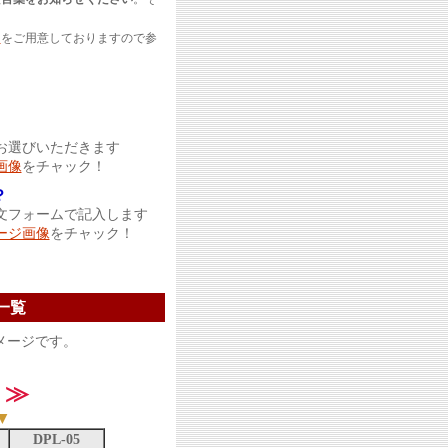
。
ト
をご用意しておりますので参
お選びいただきます
画像
をチャック！
？
文フォームで記入します
ージ画像
をチャック！
一覧
メージです。
Ｌ≫
▼
DPL-05