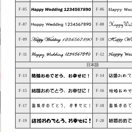
F-05
F-06
F-07
F-08
F-09
F-10
F-11
F-12
日本語
F-13
F-14
F-15
F-16
F-17
F-18
F-19
F-20