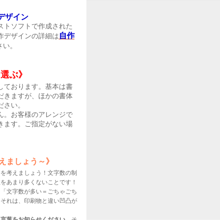
デザイン
ストソフトで作成された
自作
作デザインの詳細は
さい。
を選ぶ》
しております。基本は書
だきますが、ほかの書体
ださい。
ん。お客様のアレンジで
きます。ご指定がない場
。
えましょう～》
容を考えましょう！文字数の制
数をあまり多くないことです！
、「文字数が多い＝ごちゃごち
。それは、印刷物と違い凹凸が
た言葉をお知らせください
。そ