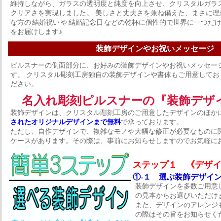
維持しながら、ガラスの透明度と純度を向上させ、クリスタルガラ
クリアさを実現しました。 美しさと丈夫さを兼ね備えた、まさに理
な方の
結婚祝い
や
結婚記念日
などの乾杯に個性的で世界に一つだ
をお届けします♪
装飾デザインやお祝いメッセージ
ピルスナーの側面部分に、お好みの装飾デザインやお祝いメッセー
す。 クリスタル彫刻工房独自の装飾デザインや書体もご用意してお
ださい。
名入れ彫刻ピルスナーの『装飾デザ
装飾デザインは、クリスタル彫刻工房のご用意したデザインのほか
されたオリジナルデザインまで無料
で承っております。
ただし、自作デザインで、複雑なモノや大幅な修正が必要なものに
ケースがあります。その際は、事前にお知らせしますのでお気軽に
ステップ１ 《デザ
①-１ 選ぶ装飾デザイ
装飾デザインを多数ご用意
の見本からお選びいただけ
また、デザインのアレンジ
の際はその旨をお知らせく