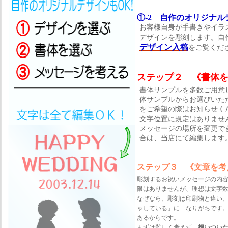
①-2 自作のオリジナル
お客様自身が手書きやイラ
デザインを彫刻します。自
デザイン入稿
をご覧くだ
ステップ２ 《書体
書体サンプルを多数ご用意
体サンプルからお選びいた
をご希望の際はお知らせく
文字位置に規定はありませ
メッセージの場所を変更で
合は、当店にて編集します
ステップ３ 《文章を考
彫刻するお祝いメッセージの内
限はありませんが、理想は文字
なぜなら、彫刻は印刷物と違い
ゃしている」に なりがちです
あるからです。
まずは難しく考えず、
想いつい