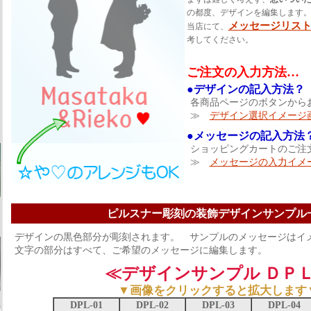
の都度、デザインを編集します
メッセージリス
当店にて、
考してください。
ご注文の入力方法…
●デザインの記入方法？
各商品ページのボタンから
≫
デザイン選択イメージ
●メッセージの記入方法
ショッピングカートのご注
≫
メッセージの入力イメ
ピルスナー彫刻の装飾デザインサンプル
デザインの黒色部分が彫刻されます。 サンプルのメッセージはイ
文字の部分はすべて、ご希望のメッセージに編集します。
≪デザインサンプル ＤＰ
▼画像をクリックすると拡大します
DPL-01
DPL-02
DPL-03
DPL-04