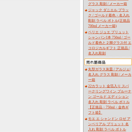
グラス 彫刻 / メーカー箱
ジャック ダニエル ブラッ
ク / ゴールド着色・名入れ
彫刻 ラベル ボトル(正規品
700ml メーカー箱)
ペリエ ジュエ ブリュット
シャンパン1本 750ml / ゴー
ルド着色と２脚グラス付 エ
コロジカルギフト 正規品 /
名入れ彫刻
丸型ガラス灰皿 / アルジェ|
名入れ グラス 彫刻 / メーカ
ー箱
22カラット 金箔入り スパ
ークリングワイン ブルーナ
ン ゴールド エディション
名入れ 彫刻 ラベル ボトル
【正規品・750ml・金色ギ
フト箱】
モエ エ シャンドン ロゼ ア
ンペリアル ブリュット 名
入れ 彫刻 ラベル ボトル