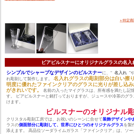
» 特定
ビアピルスナーにオリジナルグラスの名入
シンプルでシャープなデザインのピルスナー
に、“
名入れ
”や
名入れグラスの彫刻部分は白い擦
れ彫刻して製作します。
明度に優れたファインクリアのグラスに光りが差し込み
がきれいです。
名前の入ったマイグラスは、所有感を満たし記
す。 ビアピルスナーと銘打っておりますが、ジュースや冷茶のグラ
けます。
ピルスナーのオリジナル
クリスタル彫刻工房では、お祝いのシーンに合せて
装飾デザインや
ラスの
側面部分に彫刻して、世界にひとつのオリジナルグラス
を製
添えます。 高品位ソーダライムガラス「ファインクリア」は、ソー