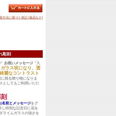
商取引法に基づく表記 (返品など)
れ彫刻
“
お祝いメッセージ
”入
りガラス状になり、透
綺麗なコントラスト
憶に残る贈り物になりま
スとしてもご利用いただ
彫刻
お名前とメッセージ
をグ
作し特別な記念日に花を
ダライムガラスの強さを