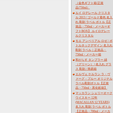
（金色ギフト箱/正規
品/750ml）
ルイ ロデレール クリスタ
ル 2013 / ゴールド着色 名入
れ 彫刻 ラベル ボトル【正
規品・750ml・メーカーギ
フトBOX】 ルイロデレー
ルクリスタル
モエ アンペリアル ロゼ / ボ
トルネックデザイン 名入れ
彫刻 ラベル｜正規品・
750ml・メーカー箱
和がらす タンブラー 緑
（グリーン） | 名入れ グラ
ス 彫刻 / 簡易箱
エルヴェ ケルラン ラ・ヴ
ァーグ・ブルー オリジナル
ラベル彫刻ボトル【正規
品・750ml・黒化粧箱】
マッカラン シェリーオーク
ウイスキー 12年
(MACALLAN 12 YEARS)
名入れ 彫刻 ラベル ボトル
【正規品・700ml・メーカ