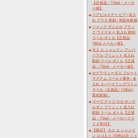
【正規品・750ml・メーカ
ー箱】
ペアピルスナー ビア | 名入
れ グラス 彫刻 / 布貼化粧箱
ジャック ダニエル ブラッ
ク ウイスキー 名入れ 彫刻
ラベル ボトル【正規品
700ml メーカー箱】
モエ エ シャンドン アンペ
リアル ブリュット 名入れ
彫刻 ラベル ボトル【正規
品・750ml・メーカー箱】
セグラヴューダス ブルート
マグナム ゴールド着色 / 名
入れ スパークリングワイン
ラベル（正規品 / 1500ml /
黒化粧箱）
ヴーヴ クリコ ロゼ ポンサ
ルダン ブリュット 名入れ
彫刻 ラベル ボトル【正規
品・750ml・メーカースラ
イドBOX】
【限定】 モエ エ シャンド
ン ロゴ入り 150年記念 シャ