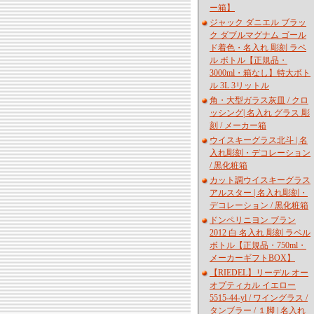
ー箱】
ジャック ダニエル ブラッ
ク ダブルマグナム ゴール
ド着色・名入れ 彫刻 ラベ
ル ボトル【正規品・
3000ml・箱なし】特大ボト
ル 3L 3リットル
角・大型ガラス灰皿 / クロ
ッシング| 名入れ グラス 彫
刻 / メーカー箱
ウイスキーグラス北斗 | 名
入れ彫刻・デコレーション
/ 黒化粧箱
カット調ウイスキーグラス
アルスター | 名入れ彫刻・
デコレーション / 黒化粧箱
ドンペリニヨン ブラン
2012 白 名入れ 彫刻 ラベル
ボトル【正規品・750ml・
メーカーギフトBOX】
【RIEDEL】リーデル オー
オプティカル イエロー
5515-44-yl / ワイングラス /
タンブラー / １脚 | 名入れ