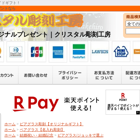
イドギフト！
ゼントなら
ジナルプレゼント｜クリスタル彫刻工房
ホーム
>
ビアグラス彫刻【オリジナルギフト】
ホーム
>
ペアグラス【名入れ彫刻】
ホーム
>
結婚祝い・結婚記念
>
ビアグラス/ジョッキで選ぶ