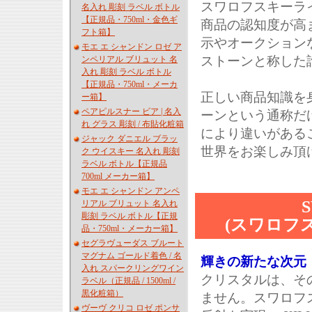
スワロフスキーラ
名入れ 彫刻 ラベル ボトル
【正規品・750ml・金色ギ
商品の認知度が高
フト箱】
示やオークション
モエ エ シャンドン ロゼ ア
ストーンと称した
ンペリアル ブリュット 名
入れ 彫刻 ラベル ボトル
【正規品・750ml・メーカ
正しい商品知識を
ー箱】
ペアピルスナー ビア | 名入
ーンという通称だ
れ グラス 彫刻 / 布貼化粧箱
により違いがある
ジャック ダニエル ブラッ
世界をお楽しみ頂
ク ウイスキー 名入れ 彫刻
ラベル ボトル【正規品
700ml メーカー箱】
モエ エ シャンドン アンペ
S
リアル ブリュット 名入れ
彫刻 ラベル ボトル【正規
(スワロフ
品・750ml・メーカー箱】
セグラヴューダス ブルート
マグナム ゴールド着色 / 名
輝きの新たな次元
入れ スパークリングワイン
クリスタルは、そ
ラベル（正規品 / 1500ml /
黒化粧箱）
ません。スワロフ
ヴーヴ クリコ ロゼ ポンサ