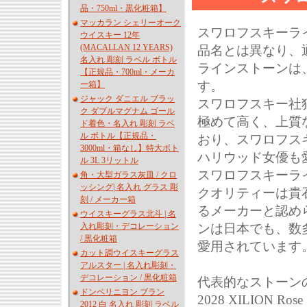
品・750ml・黒化粧箱】
マッカラン シェリーオーク
スワロフスキーラ
ウイスキー 12年
(MACALLAN 12 YEARS)
品名とは異なり、
名入れ 彫刻 ラベル ボトル
ラインストーンは
【正規品・700ml・メーカ
す。
ー箱】
ジャック ダニエル ブラッ
スワロフスキー社
ク ダブルマグナム ゴール
極めて高く、上質
ド着色・名入れ 彫刻 ラベ
ル ボトル【正規品・
おり、スワロフス
3000ml・箱なし】特大ボト
ハリウッド女優も
ル 3L 3リットル
スワロフスキーラ
角・大型ガラス灰皿 / クロ
ッシング| 名入れ グラス 彫
クオリティーは貴
刻 / メーカー箱
るメーカーと認め
ウイスキーグラス北斗 | 名
入れ彫刻・デコレーション
ンは日本でも、数
/ 黒化粧箱
愛用されています
カット調ウイスキーグラス
アルスター | 名入れ彫刻・
デコレーション / 黒化粧箱
代表的なストーンの正式名
ドンペリニヨン ブラン
2028 XILIO
2012 白 名入れ 彫刻 ラベル