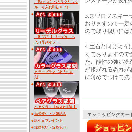
ンストーンが変色
【Baccarat】バカラクリスタ
ル 名入れ彫刻ギフト
3.スワロフスキ
おりますので一定
ので取り扱いには
【RIEDEL】リーデル 名
入れ彫刻ギフト
4.宝石と同じよ
くておりますので
た、酸性の強い洗
が接がれる恐れが
カラーグラス【名入れ彫
に薄めてつけて洗
刻】
ペアグラス【名入れ彫刻】
結婚祝い・結婚記念
▼ショッピングカー
誕生日プレゼント
還暦祝い・退職祝い