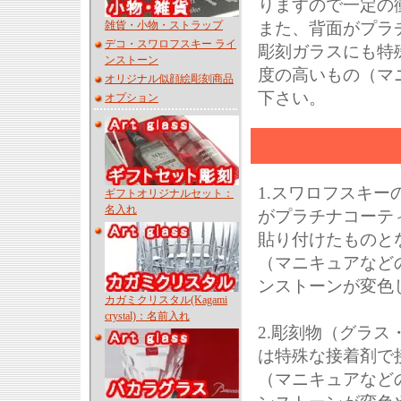
りますので一定の
雑貨・小物・ストラップ
また、背面がプラ
デコ・スワロフスキー ライ
彫刻ガラスにも特
ンストーン
度の高いもの（マ
オリジナル似顔絵彫刻商品
下さい。
オプション
1.スワロフスキ
ギフトオリジナルセット：
名入れ
がプラチナコーテ
貼り付けたものと
（マニキュアなど
ンストーンが変色
カガミクリスタル(Kagami
crystal)：名前入れ
2.彫刻物（グラ
は特殊な接着剤で
（マニキュアなど