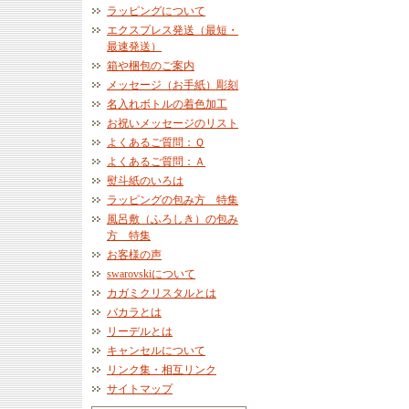
ラッピングについて
エクスプレス発送（最短・
最速発送）
箱や梱包のご案内
メッセージ（お手紙）彫刻
名入れボトルの着色加工
お祝いメッセージのリスト
よくあるご質問：Ｑ
よくあるご質問：Ａ
熨斗紙のいろは
ラッピングの包み方 特集
風呂敷（ふろしき）の包み
方 特集
お客様の声
swarovskiについて
カガミクリスタルとは
バカラとは
リーデルとは
キャンセルについて
リンク集・相互リンク
サイトマップ