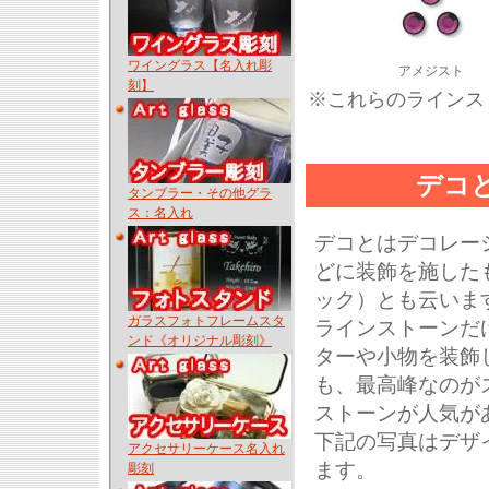
ワイングラス【名入れ彫
アメジスト
刻】
※これらのラインス
デコ
タンブラー・その他グラ
ス：名入れ
デコとはデコレー
どに装飾を施した
ック）とも云いますよ
ガラスフォトフレームスタ
ラインストーンだ
ンド《オリジナル彫刻》
ターや小物を装飾
も、最高峰なのが
ストーンが人気が
下記の写真はデザ
アクセサリーケース名入れ
ます。
彫刻