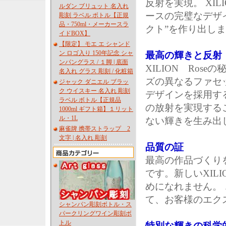
反射を実現。 XI
ルダン ブリュット 名入れ
ースの完璧なデザイ
彫刻 ラベル ボトル【正規
品・750ml・メーカースラ
クト”を作り出し
イドBOX】
【限定】 モエ エ シャンド
ン ロゴ入り 150年記念 シャ
最高の輝きと反射
ンパングラス / １脚 | 底面
XILION Ro
名入れ グラス 彫刻 / 化粧箱
ズの異なるファセ
ジャック ダニエル ブラッ
ク ウイスキー 名入れ 彫刻
デザインを採用す
ラベル ボトル【正規品
の放射を実現するこ
1000ml ギフト箱】１リット
ル・1L
ない輝きを生み出
麻雀牌 携帯ストラップ 2
文字 | 名入れ 彫刻
品質の証
最高の作品づくり
です。新しいXIL
めになれません。
て、お客様のエク
シャンパン彫刻ボトル・ス
パークリングワイン彫刻ボ
トル
特別な輝きの科学的