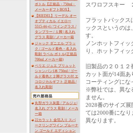
スワロフスキー 
ボトル【正規品・750ml・
メーカーギフトBOX】
【RIEDEL】リーデル オー
フラットバックス
オプティカル イエロー
5515-44-yl / ワイングラス /
ックスというのは
タンブラー / １脚 | 名入れ
す。
グラス 彫刻 / メーカー箱
ノンホットフィッ
ジャック ダニエル ブラッ
ク / ゴールド着色・名入れ
り、ホットフィッ
彫刻 ラベル ボトル(正規品
700ml メーカー箱)
旧製品の２０１２番
ペリエ ジュエ ブリュット
シャンパン1本 750ml / ゴー
カット面が14面
ルド着色と２脚グラス付 エ
コーティングにな
コロジカルギフト 正規品 /
名入れ彫刻
※弊社では、異な
ません。
丸型ガラス灰皿 / アルジェ|
2028番のサイズ
名入れ グラス 彫刻 / メーカ
ては2000番にな
ー箱
異なります。
22カラット 金箔入り スパ
ークリングワイン ブルーナ
ン ゴールド エディション