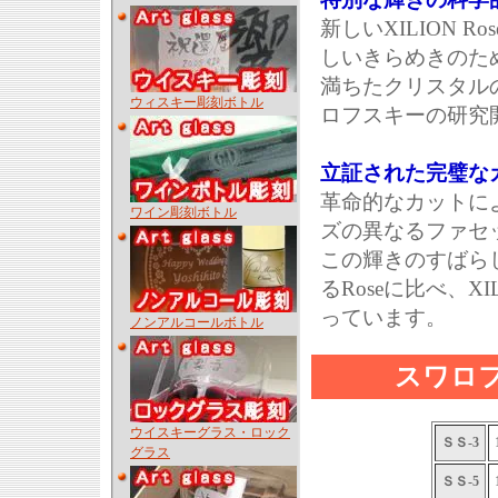
新しいXILION
しいきらめきのた
満ちたクリスタル
ウィスキー彫刻ボトル
ロフスキーの研究
立証された完璧な
革命的なカットによ
ワイン彫刻ボトル
ズの異なるファセ
この輝きのすばら
るRoseに比べ、X
っています。
ノンアルコールボトル
スワロ
ウイスキーグラス・ロック
ＳＳ-3
グラス
ＳＳ-5