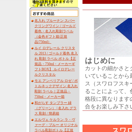
名入れ ブルーナン スパー
クリングワイン / ゴールド
着色・名入れ彫刻ラベル
（金色ギフト箱/正規
品/750ml）
ルイ ロデレール クリスタ
ル 2013 / ゴールド着色 名入
れ 彫刻 ラベル ボトル【正
はじめに
規品・750ml・メーカーギ
カットの細かさと
フトBOX】 ルイロデレー
ルクリスタル
いていることから
モエ アンペリアル ロゼ / ボ
ス（スワロフスキ
トルネックデザイン 名入れ
ることによって、
彫刻 ラベル｜正規品・
750ml・メーカー箱
格段に異なります
和がらす タンブラー 緑
合をお楽しみ下さ
（グリーン） | 名入れ グラ
ス 彫刻 / 簡易箱
エルヴェ ケルラン ラ・ヴ
ァーグ・ブルー オリジナル
スワ
ラベル彫刻ボトル【正規