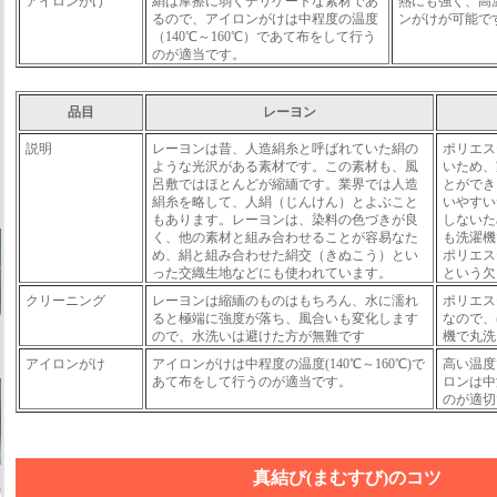
アイロンがけ
絹は摩擦に弱くデリケートな素材であ
熱にも強く、高温(
るので、アイロンがけは中程度の温度
ンがけが可能で
（140℃～160℃）であて布をして行う
のが適当です。
品目
レーヨン
説明
レーヨンは昔、人造絹糸と呼ばれていた絹の
ポリエス
ような光沢がある素材です。この素材も、風
いため、
呂敷ではほとんどが縮緬です。業界では人造
とができ
絹糸を略して、人絹（じんけん）とよぶこと
いやすい
もあります。レーヨンは、染料の色づきが良
しないた
く、他の素材と組み合わせることが容易なた
も洗濯機
め、絹と組み合わせた絹交（きぬこう）とい
ポリエス
った交織生地などにも使われています。
という欠
クリーニング
レーヨンは縮緬のものはもちろん、水に濡れ
ポリエス
ると極端に強度が落ち、風合いも変化します
なので、
ので、水洗いは避けた方が無難です
機で丸洗
アイロンがけ
アイロンがけは中程度の温度(140℃～160℃)で
高い温度
あて布をして行うのが適当です。
ロンは中温
のが適切
真結び(まむすび)のコツ