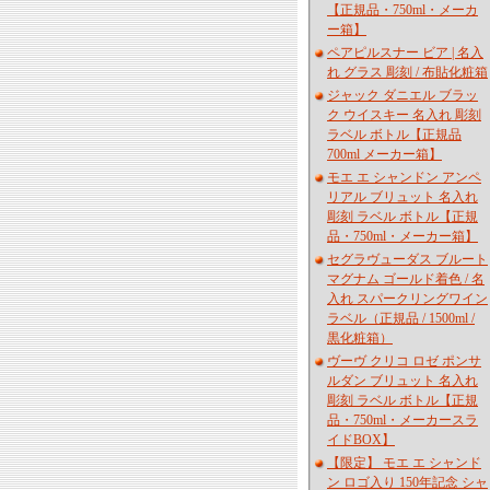
【正規品・750ml・メーカ
ー箱】
ペアピルスナー ビア | 名入
れ グラス 彫刻 / 布貼化粧箱
ジャック ダニエル ブラッ
ク ウイスキー 名入れ 彫刻
ラベル ボトル【正規品
700ml メーカー箱】
モエ エ シャンドン アンペ
リアル ブリュット 名入れ
彫刻 ラベル ボトル【正規
品・750ml・メーカー箱】
セグラヴューダス ブルート
マグナム ゴールド着色 / 名
入れ スパークリングワイン
ラベル（正規品 / 1500ml /
黒化粧箱）
ヴーヴ クリコ ロゼ ポンサ
ルダン ブリュット 名入れ
彫刻 ラベル ボトル【正規
品・750ml・メーカースラ
イドBOX】
【限定】 モエ エ シャンド
ン ロゴ入り 150年記念 シャ