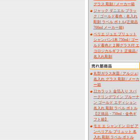
グラス 彫刻 / メーカー箱
ジャック ダニエル ブラッ
ク / ゴールド着色・名入れ
彫刻 ラベル ボトル(正規品
700ml メーカー箱)
ペリエ ジュエ ブリュット
シャンパン1本 750ml / ゴー
ルド着色と２脚グラス付 エ
コロジカルギフト 正規品 /
名入れ彫刻
丸型ガラス灰皿 / アルジェ|
名入れ グラス 彫刻 / メーカ
ー箱
22カラット 金箔入り スパ
ークリングワイン ブルーナ
ン ゴールド エディション
名入れ 彫刻 ラベル ボトル
【正規品・750ml・金色ギ
フト箱】
モエ エ シャンドン ロゼ ア
ンペリアル ブリュット 名
入れ 彫刻 ラベル ボトル