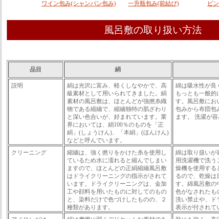
ワイン包み(シャンパン包み)
一升瓶包み(前結び)
ビン
風呂敷の取り扱い方法
品目
絹
説明
絹は光沢に富み、軽くしなやかで、高
綿は吸水性が良
級素材として用いられてきました。絹
もっとも一般的
素材の風呂敷は、ほとんどが強撚糸織
す。風呂敷にお
物である縮緬で、縮緬独特の肌ざわり
包みから布団包
と深い色合いが、好まれています。業
ます。 洗濯が
界においては、絹100％のものを「正
絹」(しょうけん)、「本絹」(ほんけん)
などと呼んでいます。
クリーニング
縮緬は、強く撚りをかけた糸を使用し
綿は取り扱いが
ているため水に濡れると縮んでしまい
用洗濯機で洗う
ますので、ほとんどの正絹縮緬風呂敷
燥機を使用する
はドライクリーニングの指示がされて
るので、乾燥は
います。ドライクリーニングは、金加
す。綿風呂敷の
工や顔料を用いたものに対してのもの
色がなされたも
と、染料だけで色づけしたものの、２
洗い禁止や、ド
種類があります。
表示が付されて