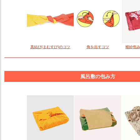
真結び(まむすび)のコツ
角を出すコツ
袱紗包み
風呂敷の包み方