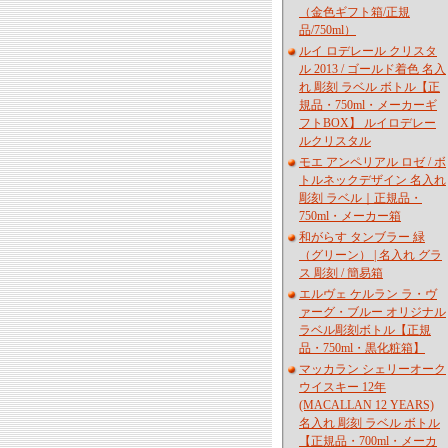
（金色ギフト箱/正規
品/750ml）
ルイ ロデレール クリスタ
ル 2013 / ゴールド着色 名入
れ 彫刻 ラベル ボトル【正
規品・750ml・メーカーギ
フトBOX】 ルイロデレー
ルクリスタル
モエ アンペリアル ロゼ / ボ
トルネックデザイン 名入れ
彫刻 ラベル｜正規品・
750ml・メーカー箱
和がらす タンブラー 緑
（グリーン） | 名入れ グラ
ス 彫刻 / 簡易箱
エルヴェ ケルラン ラ・ヴ
ァーグ・ブルー オリジナル
ラベル彫刻ボトル【正規
品・750ml・黒化粧箱】
マッカラン シェリーオーク
ウイスキー 12年
(MACALLAN 12 YEARS)
名入れ 彫刻 ラベル ボトル
【正規品・700ml・メーカ