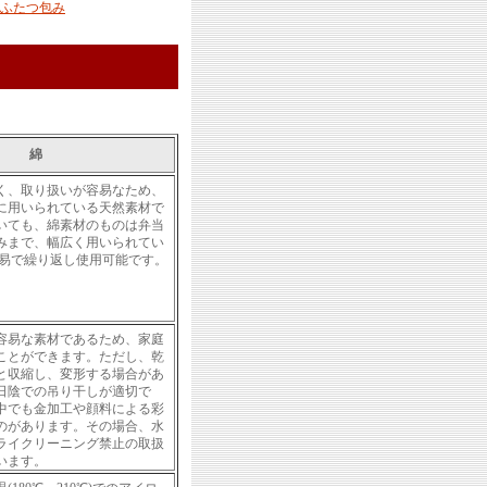
ふたつ包み
綿
く、取り扱いが容易なため、
に用いられている天然素材で
いても、綿素材のものは弁当
みまで、幅広く用いられてい
容易で繰り返し使用可能です。
容易な素材であるため、家庭
ことができます。ただし、乾
と収縮し、変形する場合があ
日陰での吊り干しが適切で
中でも金加工や顔料による彩
のがあります。その場合、水
ライクリーニング禁止の取扱
います。