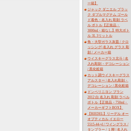
ー箱】
ジャック ダニエル ブラッ
ク ダブルマグナム ゴール
ド着色・名入れ 彫刻 ラベ
ル ボトル【正規品・
3000ml・箱なし】特大ボト
ル 3L 3リットル
角・大型ガラス灰皿 / クロ
ッシング| 名入れ グラス 彫
刻 / メーカー箱
ウイスキーグラス北斗 | 名
入れ彫刻・デコレーション
/ 黒化粧箱
カット調ウイスキーグラス
アルスター | 名入れ彫刻・
デコレーション / 黒化粧箱
ドンペリニヨン ブラン
2012 白 名入れ 彫刻 ラベル
ボトル【正規品・750ml・
メーカーギフトBOX】
【RIEDEL】リーデル オー
オプティカル イエロー
5515-44-yl / ワイングラス /
タンブラー / １脚 | 名入れ