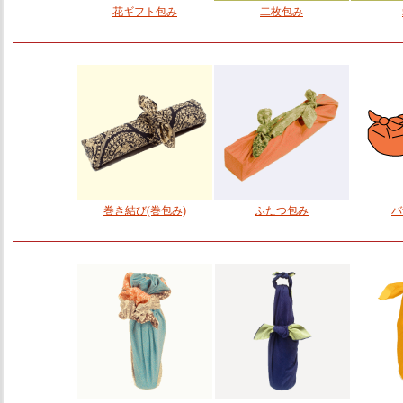
花ギフト包み
二枚包み
巻き結び(巻包み)
ふたつ包み
バ