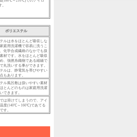
180℃～210℃)でのアイロ
す。
ポリエステル
テルは水をほとんど吸収しな
家庭用洗濯機で容易に洗うこ
、化学合成繊維のなかでも扱
素材です。水をほとんど吸収
め、強撚糸織物である縮緬で
で丸洗いする事ができます。
テルは、静電気を帯びやすい
点もあります。
テル風呂敷は扱いやすい素材
ほとんどのものは家庭用洗濯
いできます。
では溶けてしまうので、アイ
度(140℃～160℃)であてる
です。