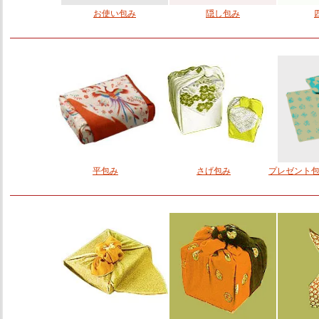
お使い包み
隠し包み
平包み
さげ包み
プレゼント包