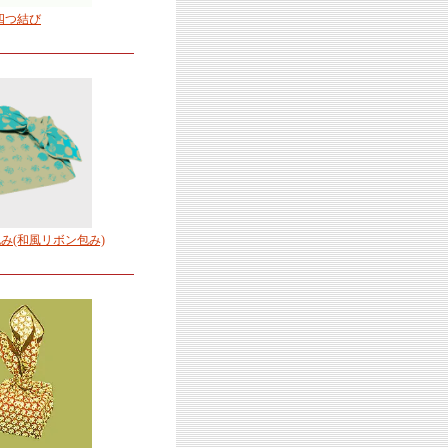
四つ結び
み(和風リボン包み)