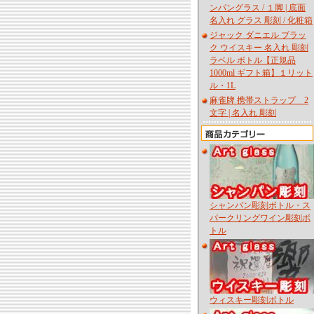
ンパングラス / １脚 | 底面
名入れ グラス 彫刻 / 化粧箱
ジャック ダニエル ブラッ
ク ウイスキー 名入れ 彫刻
ラベル ボトル【正規品
1000ml ギフト箱】１リット
ル・1L
麻雀牌 携帯ストラップ 2
文字 | 名入れ 彫刻
シャンパン彫刻ボトル・ス
パークリングワイン彫刻ボ
トル
ウィスキー彫刻ボトル