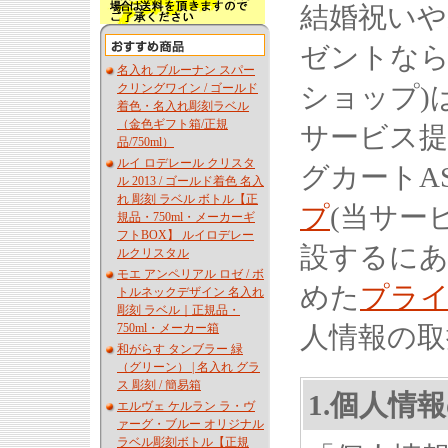
結婚祝い
ゼントなら
名入れ ブルーナン スパー
クリングワイン / ゴールド
ショップ)
着色・名入れ彫刻ラベル
（金色ギフト箱/正規
サービス提
品/750ml）
ルイ ロデレール クリスタ
グカートA
ル 2013 / ゴールド着色 名入
れ 彫刻 ラベル ボトル【正
プ
(当サー
規品・750ml・メーカーギ
フトBOX】 ルイロデレー
設するにあ
ルクリスタル
モエ アンペリアル ロゼ / ボ
めた
プラ
トルネックデザイン 名入れ
彫刻 ラベル｜正規品・
750ml・メーカー箱
人情報の取
和がらす タンブラー 緑
（グリーン） | 名入れ グラ
ス 彫刻 / 簡易箱
1.個人情
エルヴェ ケルラン ラ・ヴ
ァーグ・ブルー オリジナル
ラベル彫刻ボトル【正規