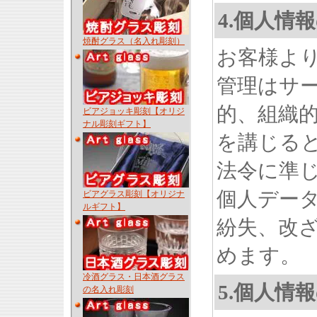
4.個人情
焼酎グラス（名入れ彫刻）
お客様よ
管理はサ
的、組織
ビアジョッキ彫刻【オリジ
ナル彫刻ギフト】
を講じる
法令に準
個人デー
ビアグラス彫刻【オリジナ
ルギフト】
紛失、改
めます。
冷酒グラス・日本酒グラス
5.個人情
の名入れ彫刻