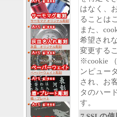
はなく、
ることは
サーモマグ オリジナル彫刻
また、co
希望され
灰皿 オリジナル彫刻
変更する
※cook
ンピュー
ペーパーウェイト彫刻
され、お
タのハー
楯・プレート
す。
7.SSL