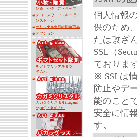
雑貨・小物・ストラップ
個人情報
デコ・スワロフスキー ライ
ンストーン
保のため
オリジナル似顔絵彫刻商品
オプション
たは改ざ
SSL（Secu
ておりま
ギフトオリジナルセット：
名入れ
※ SSL
防止やデ
能のことで
カガミクリスタル(Kagami
crystal)：名前入れ
安全に情
す。