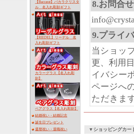
8.お問合
【Baccarat】バカラクリスタ
ル 名入れ彫刻ギフト
info@crysta
9.プライ
【RIEDEL】リーデル 名
入れ彫刻ギフト
当ショッ
更、利用
イバシー
カラーグラス【名入れ彫
刻】
ページへ
ただきま
ペアグラス【名入れ彫刻】
結婚祝い・結婚記念
誕生日プレゼント
▼ショッピングカー
還暦祝い・退職祝い