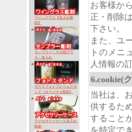
お客様か
正・削除
ワイングラス【名入れ彫
刻】
下さい。
また、ユ
トのメニ
タンブラー・その他グラ
ス：名入れ
人情報の
6.cook
ガラスフォトフレームスタ
ンド《オリジナル彫刻》
当社は、
供するため
すること
アクセサリーケース名入れ
彫刻
を特定で