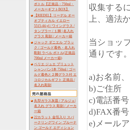
ボトル【正規品・750ml・
収集する
メーカーギフトBOX】
【RIEDEL】リーデル オー
上、適法
オプティカル イエロー
5515-44-yl / ワイングラス /
タンブラー / １脚 | 名入れ
グラス 彫刻 / メーカー箱
当ショッ
ジャック ダニエル ブラッ
ク / ゴールド着色・名入れ
通りです
彫刻 ラベル ボトル(正規品
700ml メーカー箱)
ペリエ ジュエ ブリュット
シャンパン1本 750ml / ゴー
a)お名前
ルド着色と２脚グラス付 エ
コロジカルギフト 正規品 /
名入れ彫刻
b)ご住所
c)電話番号
丸型ガラス灰皿 / アルジェ|
名入れ グラス 彫刻 / メーカ
d)FAX番号
ー箱
22カラット 金箔入り スパ
e)メール
ークリングワイン ブルーナ
ン ゴールド エディション