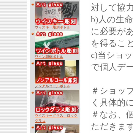
対して協
b)人の生
ウィスキー彫刻ボトル
に必要が
を得るこ
c)当ショ
ワイン彫刻ボトル
で個人デ
ノンアルコールボトル
＃ショッ
く具体的
＃なお、
ウイスキーグラス・ロック
グラス
ただきま