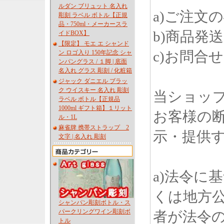
ルダン ブリュット 名入れ
a)ご注文
彫刻 ラベル ボトル【正規
品・750ml・メーカースラ
b)商品発
イドBOX】
【限定】 モエ エ シャンド
c)お問合
ン ロゴ入り 150年記念 シャ
ンパングラス / １脚 | 底面
名入れ グラス 彫刻 / 化粧箱
ジャック ダニエル ブラッ
ク ウイスキー 名入れ 彫刻
当ショッ
ラベル ボトル【正規品
1000ml ギフト箱】１リット
お客様の
ル・1L
麻雀牌 携帯ストラップ 2
示・提供
文字 | 名入れ 彫刻
a)法令に
くは地方
シャンパン彫刻ボトル・ス
パークリングワイン彫刻ボ
者が法令
トル