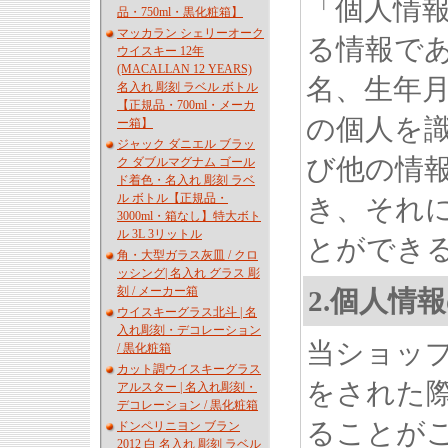
「個人情
品・750ml・黒化粧箱】
マッカラン シェリーオーク
る情報で
ウイスキー 12年
(MACALLAN 12 YEARS)
名、生年
名入れ 彫刻 ラベル ボトル
【正規品・700ml・メーカ
の個人を
ー箱】
ジャック ダニエル ブラッ
び他の情
ク ダブルマグナム ゴール
ド着色・名入れ 彫刻 ラベ
ル ボトル【正規品・
き、それ
3000ml・箱なし】特大ボト
ル 3L 3リットル
とができ
角・大型ガラス灰皿 / クロ
ッシング| 名入れ グラス 彫
刻 / メーカー箱
2.個人情
ウイスキーグラス北斗 | 名
入れ彫刻・デコレーション
当ショッ
/ 黒化粧箱
カット調ウイスキーグラス
をされた
アルスター | 名入れ彫刻・
デコレーション / 黒化粧箱
ることが
ドンペリニヨン ブラン
2012 白 名入れ 彫刻 ラベル