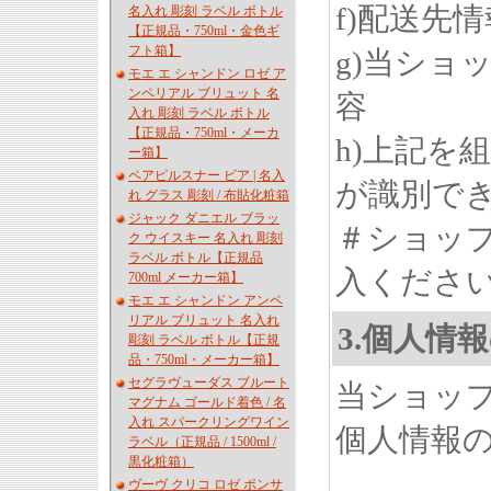
f)配送先情
名入れ 彫刻 ラベル ボトル
【正規品・750ml・金色ギ
フト箱】
g)当ショ
モエ エ シャンドン ロゼ ア
ンペリアル ブリュット 名
容
入れ 彫刻 ラベル ボトル
【正規品・750ml・メーカ
h)上記を
ー箱】
ペアピルスナー ビア | 名入
が識別で
れ グラス 彫刻 / 布貼化粧箱
ジャック ダニエル ブラッ
＃ショッ
ク ウイスキー 名入れ 彫刻
ラベル ボトル【正規品
入くださ
700ml メーカー箱】
モエ エ シャンドン アンペ
リアル ブリュット 名入れ
3.個人情
彫刻 ラベル ボトル【正規
品・750ml・メーカー箱】
セグラヴューダス ブルート
当ショッ
マグナム ゴールド着色 / 名
入れ スパークリングワイン
個人情報
ラベル（正規品 / 1500ml /
黒化粧箱）
ヴーヴ クリコ ロゼ ポンサ