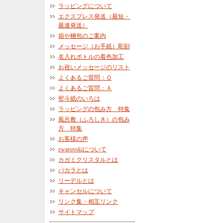
ラッピングについて
エクスプレス発送（最短・
最速発送）
箱や梱包のご案内
メッセージ（お手紙）彫刻
名入れボトルの着色加工
お祝いメッセージのリスト
よくあるご質問：Ｑ
よくあるご質問：Ａ
熨斗紙のいろは
ラッピングの包み方 特集
風呂敷（ふろしき）の包み
方 特集
お客様の声
swarovskiについて
カガミクリスタルとは
バカラとは
リーデルとは
キャンセルについて
リンク集・相互リンク
サイトマップ