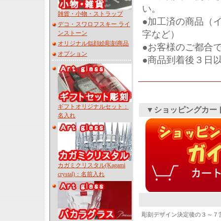
い。
雑貨・小物・ストラップ
●加工済の商品（
デコ・スワロフスキー ライ
字など）
ンストーン
オリジナル似顔絵彫刻商品
●お客様のご都合
オプション
●商品到着後３日
ギフトオリジナルセット：
▼ショッピングカー
名入れ
カガミクリスタル(Kagami
crystal)：名前入れ
彫刻デザイン決定後の３～７