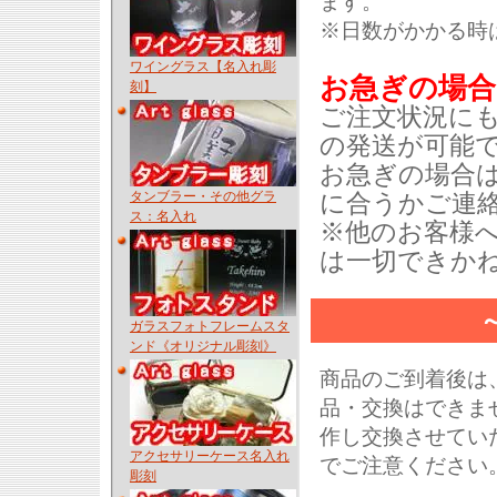
ます。
※日数がかかる時
ワイングラス【名入れ彫
お急ぎの場合
刻】
ご注文状況に
の発送が可能
お急ぎの場合は
タンブラー・その他グラ
に合うかご連
ス：名入れ
※他のお客様
は一切できか
ガラスフォトフレームスタ
ンド《オリジナル彫刻》
商品のご到着後は
品・交換はできま
作し交換させてい
アクセサリーケース名入れ
でご注意ください
彫刻