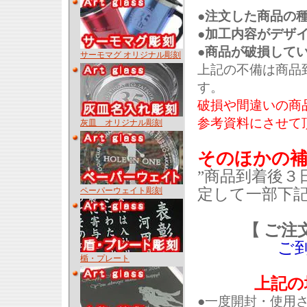
●注文した商品の
●加工内容がデザ
●商品が破損して
サーモマグ オリジナル彫刻
上記の不備は商品
す。
破損や間違いの商
参考資料にさせて
灰皿 オリジナル彫刻
そのほかの
”商品到着後３
ペーパーウェイト彫刻
定して一部下
【 ご注
ご
楯・プレート
上記の
●一度開封・使用