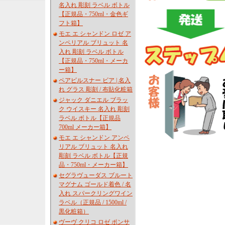
名入れ 彫刻 ラベル ボトル
【正規品・750ml・金色ギ
フト箱】
モエ エ シャンドン ロゼ ア
ンペリアル ブリュット 名
入れ 彫刻 ラベル ボトル
【正規品・750ml・メーカ
ー箱】
ペアピルスナー ビア | 名入
れ グラス 彫刻 / 布貼化粧箱
ジャック ダニエル ブラッ
ク ウイスキー 名入れ 彫刻
ラベル ボトル【正規品
700ml メーカー箱】
モエ エ シャンドン アンペ
リアル ブリュット 名入れ
彫刻 ラベル ボトル【正規
品・750ml・メーカー箱】
セグラヴューダス ブルート
マグナム ゴールド着色 / 名
入れ スパークリングワイン
ラベル（正規品 / 1500ml /
黒化粧箱）
ヴーヴ クリコ ロゼ ポンサ