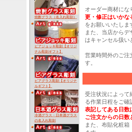
オーダー商材にな
更・修正はいかな
焼酎グラス（名入れ彫刻）
をお願いいたしま
また、当店からデ
はキャンセル扱い
ビアジョッキ彫刻【オリジ
ナル彫刻ギフト】
営業時間外のご注
す。
ビアグラス彫刻【オリジナ
ルギフト】
受注状況によって
る作業日程をご確
表記してある日数
冷酒グラス・日本酒グラス
ご注文からの日数
の名入れ彫刻
また、布貼化粧箱