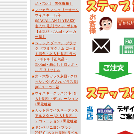
品・750ml・黒化粧箱】
マッカラン シェリーオーク
ウイスキー 12年
(MACALLAN 12 YEARS)
名入れ 彫刻 ラベル ボトル
【正規品・700ml・メーカ
ー箱】
ジャック ダニエル ブラッ
ク ダブルマグナム ゴール
ド着色・名入れ 彫刻 ラベ
ル ボトル【正規品・
3000ml・箱なし】特大ボト
ル 3L 3リットル
角・大型ガラス灰皿 / クロ
ッシング| 名入れ グラス 彫
刻 / メーカー箱
ウイスキーグラス北斗 | 名
入れ彫刻・デコレーション
/ 黒化粧箱
カット調ウイスキーグラス
アルスター | 名入れ彫刻・
デコレーション / 黒化粧箱
ドンペリニヨン ブラン
2012 白 名入れ 彫刻 ラベル