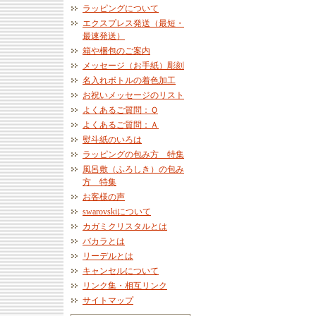
ラッピングについて
エクスプレス発送（最短・
最速発送）
箱や梱包のご案内
メッセージ（お手紙）彫刻
名入れボトルの着色加工
お祝いメッセージのリスト
よくあるご質問：Ｑ
よくあるご質問：Ａ
熨斗紙のいろは
ラッピングの包み方 特集
風呂敷（ふろしき）の包み
方 特集
お客様の声
swarovskiについて
カガミクリスタルとは
バカラとは
リーデルとは
キャンセルについて
リンク集・相互リンク
サイトマップ