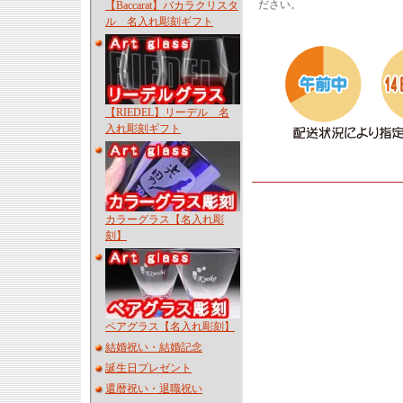
ださい。
【Baccarat】バカラクリスタ
ル 名入れ彫刻ギフト
【RIEDEL】リーデル 名
入れ彫刻ギフト
カラーグラス【名入れ彫
刻】
ペアグラス【名入れ彫刻】
結婚祝い・結婚記念
誕生日プレゼント
還暦祝い・退職祝い