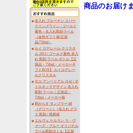
商品のお届け
名入れ ブルーナン スパー
クリングワイン / ゴールド
着色・名入れ彫刻ラベル
（金色ギフト箱/正規
品/750ml）
ルイ ロデレール クリスタ
ル 2013 / ゴールド着色 名入
れ 彫刻 ラベル ボトル【正
規品・750ml・メーカーギ
フトBOX】 ルイロデレー
ルクリスタル
モエ アンペリアル ロゼ / ボ
トルネックデザイン 名入れ
彫刻 ラベル｜正規品・
750ml・メーカー箱
和がらす タンブラー 緑
（グリーン） | 名入れ グラ
ス 彫刻 / 簡易箱
エルヴェ ケルラン ラ・ヴ
ァーグ・ブルー オリジナル
ラベル彫刻ボトル【正規