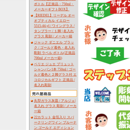
ボトル【正規品・750ml・
メーカーギフトBOX】
【RIEDEL】リーデル オー
オプティカル イエロー
5515-44-yl / ワイングラス /
タンブラー / １脚 | 名入れ
グラス 彫刻 / メーカー箱
ジャック ダニエル ブラッ
ク / ゴールド着色・名入れ
彫刻 ラベル ボトル(正規品
700ml メーカー箱)
ペリエ ジュエ ブリュット
シャンパン1本 750ml / ゴー
ルド着色と２脚グラス付 エ
コロジカルギフト 正規品 /
名入れ彫刻
丸型ガラス灰皿 / アルジェ|
名入れ グラス 彫刻 / メーカ
ー箱
22カラット 金箔入り スパ
ークリングワイン ブルーナ
ン ゴールド エディション