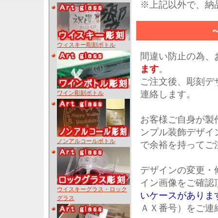
※上記以外で、納
ウィスキー彫刻ボトル
間違い防止の為、
ます
。
ご注文後、彫刻デ
連絡します。
ワイン彫刻ボトル
お客様ご自身が製
ンプル装飾デザイ
ノンアルコールボトル
で余裕を持ってご
デザインの変更・
イン画像をご確認
ウイスキーグラス・ロック
いケースがありま
グラス
ＡＸ番号）をご連