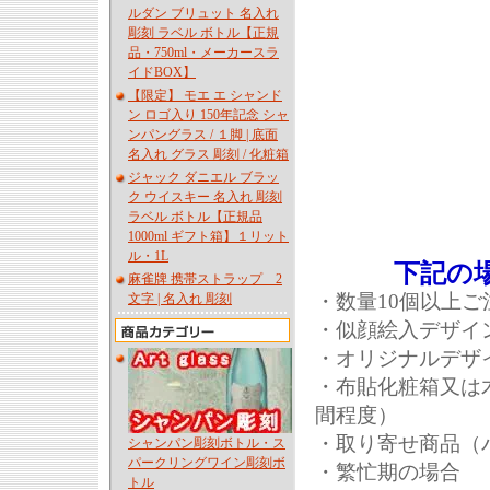
ルダン ブリュット 名入れ
彫刻 ラベル ボトル【正規
品・750ml・メーカースラ
イドBOX】
【限定】 モエ エ シャンド
ン ロゴ入り 150年記念 シャ
ンパングラス / １脚 | 底面
名入れ グラス 彫刻 / 化粧箱
ジャック ダニエル ブラッ
ク ウイスキー 名入れ 彫刻
ラベル ボトル【正規品
1000ml ギフト箱】１リット
ル・1L
下記の
麻雀牌 携帯ストラップ 2
・数量10個以上
文字 | 名入れ 彫刻
・似顔絵入デザイ
・オリジナルデザ
・布貼化粧箱又は
間程度）
・取り寄せ商品（
シャンパン彫刻ボトル・ス
パークリングワイン彫刻ボ
・繁忙期の場合
トル