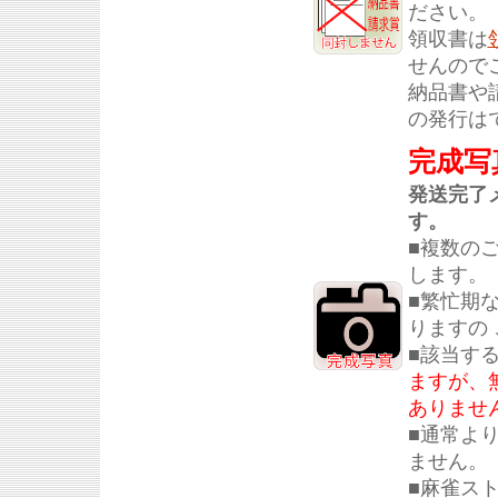
ださい。
領収書は
せんので
納品書や
の発行は
完成写
発送完了
す。
■複数の
します。
■繁忙期
りますの
■該当す
ますが、
ありませ
■通常よ
ません。
■麻雀ス