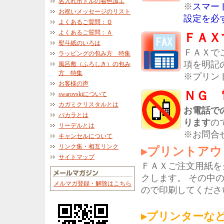
名入れボトルの着色加工
※
スマー
お祝いメッセージのリスト
設定を必
よくあるご質問：Ｑ
よくあるご質問：Ａ
ＦＡＸ
熨斗紙のいろは
ＦＡＸで
ラッピングの包み方 特集
項を明記
風呂敷（ふろしき）の包み
方 特集
※プリン
お客様の声
ＮＧ 
swarovskiについて
カガミクリスタルとは
お電話で
バカラとは
ります
の
リーデルとは
※お問合
キャンセルについて
リンク集・相互リンク
▸プリントアウ
サイトマップ
ＦＡＸご注文用紙を
クします。 その中
メルマガ登録・解除はこちら
ので印刷してくださ
▸プリンターな