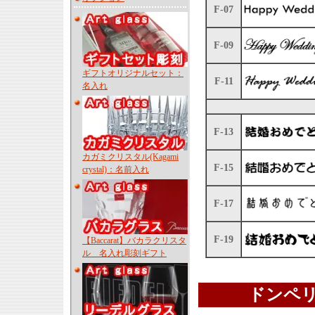
F-07
F-09
ギフトオリジナルセット：
F-11
名入れ
F-13
カガミクリスタル(Kagami
F-15
crystal)：名前入れ
F-17
F-19
【Baccarat】バカラクリスタ
ル 名入れ彫刻ギフト
ドンペリ