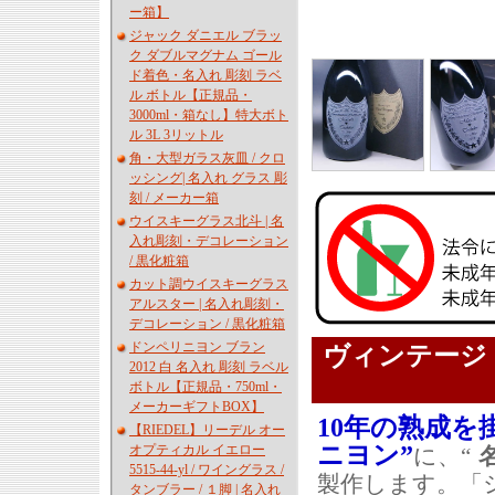
ー箱】
ジャック ダニエル ブラッ
ク ダブルマグナム ゴール
ド着色・名入れ 彫刻 ラベ
ル ボトル【正規品・
3000ml・箱なし】特大ボト
ル 3L 3リットル
角・大型ガラス灰皿 / クロ
ッシング| 名入れ グラス 彫
刻 / メーカー箱
ウイスキーグラス北斗 | 名
入れ彫刻・デコレーション
/ 黒化粧箱
カット調ウイスキーグラス
アルスター | 名入れ彫刻・
デコレーション / 黒化粧箱
ドンペリニヨン ブラン
ヴィンテージ
2012 白 名入れ 彫刻 ラベル
ボトル【正規品・750ml・
メーカーギフトBOX】
10年の熟成
【RIEDEL】リーデル オー
ニヨン”
オプティカル イエロー
に、“
5515-44-yl / ワイングラス /
製作します。「
タンブラー / １脚 | 名入れ