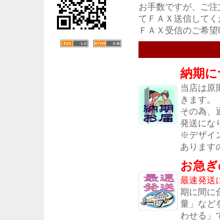
お手数ですが、ご注
てＦＡＸ送信してく
ＦＡＸ受信のご希望
納期に
当店は原
きます。
その為、
発送にな
※デザイ
あります
お急ぎ
最速発送
期に間に
量」など
わせる」