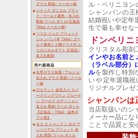
ル・ペリニヨン
グラス 彫刻 / メーカー箱
ジャック ダニエル ブラッ
シャンパンの王
ク / ゴールド着色・名入れ
結婚祝い
や
定年
彫刻 ラベル ボトル(正規品
生で最も幸せな
700ml メーカー箱)
ペリエ ジュエ ブリュット
ドンペリニ
シャンパン1本 750ml / ゴー
ルド着色と２脚グラス付 エ
クリスタル彫刻
コロジカルギフト 正規品 /
インやお名前と
名入れ彫刻
（ラベル部分）
ル
を製作し特別
丸型ガラス灰皿 / アルジェ|
名入れ グラス 彫刻 / メーカ
い
や
定年退職祝
ー箱
リジナルプレゼ
22カラット 金箔入り スパ
ークリングワイン ブルーナ
シャンパンは
ン ゴールド エディション
名入れ 彫刻 ラベル ボトル
当店取扱いのシ
【正規品・750ml・金色ギ
メーカー品にな
フト箱】
ことで品質と安
モエ エ シャンドン ロゼ ア
ンペリアル ブリュット 名
入れ 彫刻 ラベル ボトル
装飾