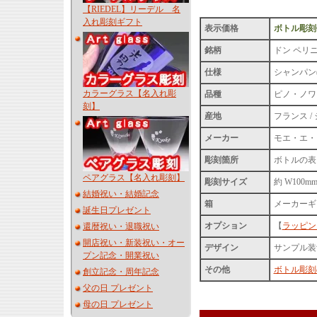
【RIEDEL】リーデル 名
入れ彫刻ギフト
表示価格
ボトル彫刻
銘柄
ドン ペリニヨン
仕様
シャンパン(発泡
カラーグラス【名入れ彫
品種
ピノ・ノワー
刻】
産地
フランス /
メーカー
モエ・エ・
彫刻箇所
ボトルの表
ペアグラス【名入れ彫刻】
彫刻サイズ
約 W100m
結婚祝い・結婚記念
箱
メーカーギ
誕生日プレゼント
オプション
【
ラッピン
還暦祝い・退職祝い
開店祝い・新装祝い・オー
デザイン
サンプル装飾
プン記念・開業祝い
その他
ボトル彫刻
創立記念・周年記念
父の日 プレゼント
母の日 プレゼント