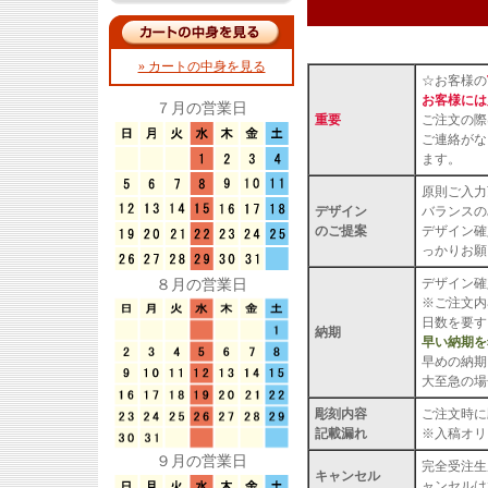
» カートの中身を見る
☆お客様の
お客様には
７月の営業日
重要
ご注文の際
ご連絡がな
ます。
原則ご入力
デザイン
バランスの
のご提案
デザイン確
っかりお願
デザイン確
８月の営業日
※ご注文内
日数を要す
納期
早い納期を
早めの納期
大至急の場
彫刻内容
ご注文時に
記載漏れ
※入稿オリ
９月の営業日
完全受注生
キャンセル
ャンセルは