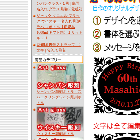
ンパングラス / １脚 | 底面
名入れ グラス 彫刻 / 化粧箱
ジャック ダニエル ブラッ
ク ウイスキー 名入れ 彫刻
ラベル ボトル【正規品
1000ml ギフト箱】１リット
ル・1L
麻雀牌 携帯ストラップ 2
文字 | 名入れ 彫刻
シャンパン彫刻ボトル・ス
パークリングワイン彫刻ボ
トル
ウィスキー彫刻ボトル