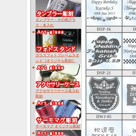
タンブラー・その他グラ
ス：名入れ
DSP-16
D
ガラスフォトフレームスタ
ンド《オリジナル彫刻》
DSP-21
D
アクセサリーケース名入れ
彫刻
DWJ-05
D
サーモマグ オリジナル彫刻