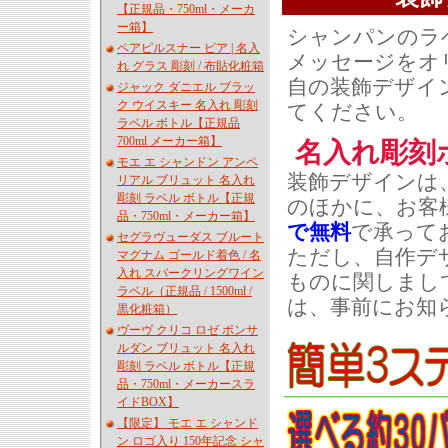
【正規品・750ml・メーカ
ー箱】
シャンパンのラ
ペアピルスナー ビア | 名入
メッセージをオ
れ グラス 彫刻 / 布貼化粧箱
自の装飾デザイ
ジャック ダニエル ブラッ
ク ウイスキー 名入れ 彫刻
てください。
ラベル ボトル【正規品
700ml メーカー箱】
名入れ彫刻
モエ エ シャンドン アンペ
装飾デザインは
リアル ブリュット 名入れ
彫刻 ラベル ボトル【正規
のほかに、お客
品・750ml・メーカー箱】
で無料
で承って
セグラヴューダス ブルート
ただし、自作デ
マグナム ゴールド着色 / 名
入れ スパークリングワイン
ものに関しまし
ラベル（正規品 / 1500ml /
は、事前にお知
黒化粧箱）
ヴーヴ クリコ ロゼ ポンサ
ルダン ブリュット 名入れ
彫刻 ラベル ボトル【正規
品・750ml・メーカースラ
イドBOX】
【限定】 モエ エ シャンド
ン ロゴ入り 150年記念 シャ