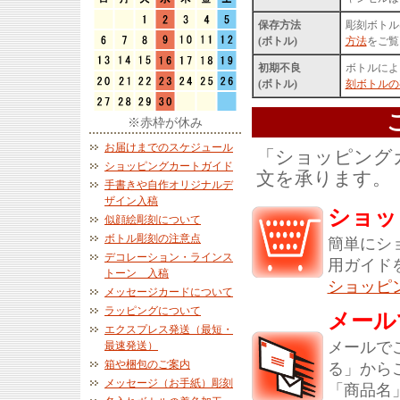
保存方法
彫刻ボトル
(ボトル)
方法
をご覧
初期不良
ボトルによ
(ボトル)
刻ボトルの
※赤枠が休み
お届けまでのスケジュール
「ショッピング
ショッピングカートガイド
文を承ります。
手書きや自作オリジナルデ
ザイン入稿
ショッ
似顔絵彫刻について
ボトル彫刻の注意点
簡単にシ
デコレーション・ラインス
用ガイド
トーン 入稿
ショッピ
メッセージカードについて
ラッピングについて
メール
エクスプレス発送（最短・
メールで
最速発送）
箱や梱包のご案内
る」から
メッセージ（お手紙）彫刻
「商品名