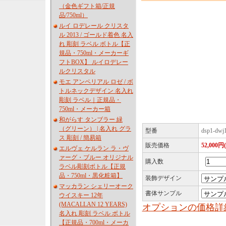
（金色ギフト箱/正規
品/750ml）
ルイ ロデレール クリスタ
ル 2013 / ゴールド着色 名入
れ 彫刻 ラベル ボトル【正
規品・750ml・メーカーギ
フトBOX】 ルイロデレー
ルクリスタル
モエ アンペリアル ロゼ / ボ
トルネックデザイン 名入れ
彫刻 ラベル｜正規品・
750ml・メーカー箱
和がらす タンブラー 緑
（グリーン） | 名入れ グラ
型番
dsp1-dwj
ス 彫刻 / 簡易箱
販売価格
52,000円
エルヴェ ケルラン ラ・ヴ
ァーグ・ブルー オリジナル
購入数
ラベル彫刻ボトル【正規
品・750ml・黒化粧箱】
装飾デザイン
マッカラン シェリーオーク
書体サンプル
ウイスキー 12年
(MACALLAN 12 YEARS)
オプションの価格詳
名入れ 彫刻 ラベル ボトル
【正規品・700ml・メーカ