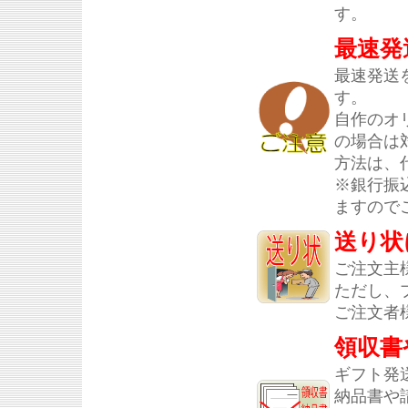
す。
最速発
最速発送
す。
自作のオ
の場合は
方法は、
※銀行振
ますので
送り状
ご注文主
ただし、
ご注文者
領収書
ギフト発
納品書や