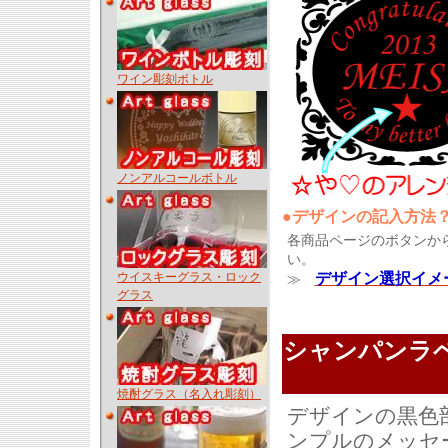
ワイン彫刻ボトル
ノンアルコールボトル
●デザインの記入方法
各商品ページのボタンか
い。
ウイスキーグラス・ロック
デザイン選択イメ
≫
グラス
シャンパンラ
焼酎グラス（名入れ彫刻）
デザインの黒色
ンプルのメッセ