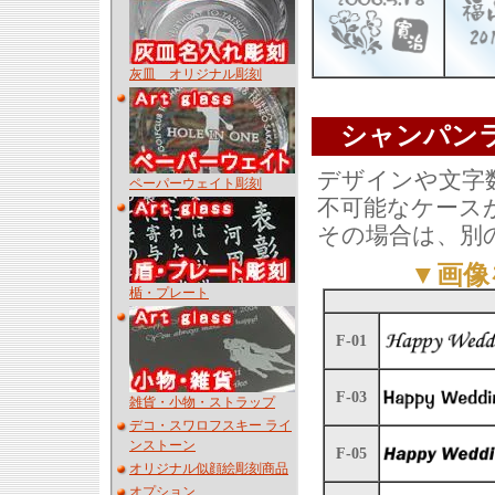
灰皿 オリジナル彫刻
シャンパン
デザインや文字
ペーパーウェイト彫刻
不可能なケース
その場合は、別
▼画像
楯・プレート
F-01
F-03
雑貨・小物・ストラップ
デコ・スワロフスキー ライ
ンストーン
F-05
オリジナル似顔絵彫刻商品
オプション