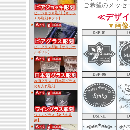
ご希望のメッセ
ビアジョッキ彫刻【オリジ
≪デザイ
ナル彫刻ギフト】
▼画像
DSP-01
D
ビアグラス彫刻【オリジナ
ルギフト】
DSP-06
D
冷酒グラス・日本酒グラス
の名入れ彫刻
ワイングラス【名入れ彫
DSP-11
D
刻】