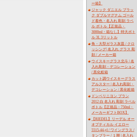
ー箱】
ジャック ダニエル ブラッ
ク ダブルマグナム ゴール
ド着色・名入れ 彫刻 ラベ
ル ボトル【正規品・
3000ml・箱なし】特大ボト
ル 3L 3リットル
角・大型ガラス灰皿 / クロ
ッシング| 名入れ グラス 彫
刻 / メーカー箱
ウイスキーグラス北斗 | 名
入れ彫刻・デコレーション
/ 黒化粧箱
カット調ウイスキーグラス
アルスター | 名入れ彫刻・
デコレーション / 黒化粧箱
ドンペリニヨン ブラン
2012 白 名入れ 彫刻 ラベル
ボトル【正規品・750ml・
メーカーギフトBOX】
【RIEDEL】リーデル オー
オプティカル イエロー
5515-44-yl / ワイングラス /
タンブラー / １脚 | 名入れ