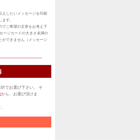
伝えしたいメッセージを印刷
します。
のでご希望の文章をお考え下
ッセージカードの大きさ未満の
とができません（メッセージ
内
択でお選び下さい。 そ
類
から、お選び頂けま
す。