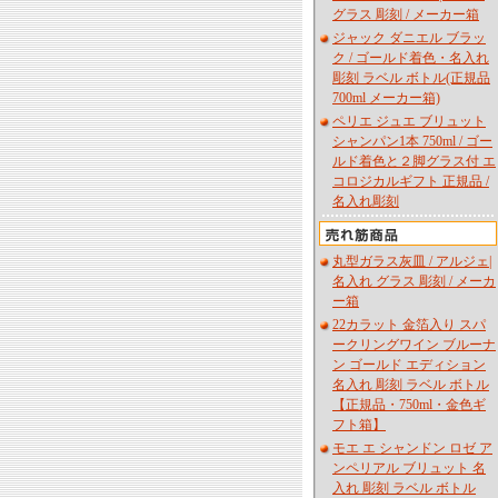
グラス 彫刻 / メーカー箱
ジャック ダニエル ブラッ
ク / ゴールド着色・名入れ
彫刻 ラベル ボトル(正規品
700ml メーカー箱)
ペリエ ジュエ ブリュット
シャンパン1本 750ml / ゴー
ルド着色と２脚グラス付 エ
コロジカルギフト 正規品 /
名入れ彫刻
丸型ガラス灰皿 / アルジェ|
名入れ グラス 彫刻 / メーカ
ー箱
22カラット 金箔入り スパ
ークリングワイン ブルーナ
ン ゴールド エディション
名入れ 彫刻 ラベル ボトル
【正規品・750ml・金色ギ
フト箱】
モエ エ シャンドン ロゼ ア
ンペリアル ブリュット 名
入れ 彫刻 ラベル ボトル