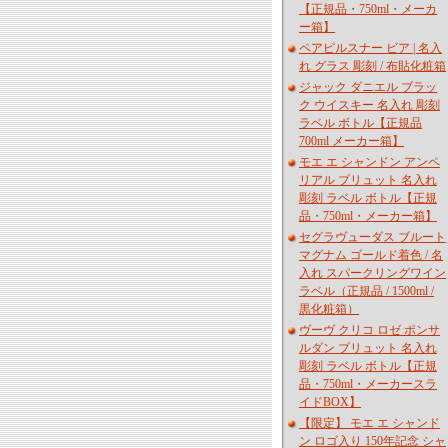
【正規品・750ml・メーカ
ー箱】
ペアピルスナー ビア | 名入
れ グラス 彫刻 / 布貼化粧箱
ジャック ダニエル ブラッ
ク ウイスキー 名入れ 彫刻
ラベル ボトル【正規品
700ml メーカー箱】
モエ エ シャンドン アンペ
リアル ブリュット 名入れ
彫刻 ラベル ボトル【正規
品・750ml・メーカー箱】
セグラヴューダス ブルート
マグナム ゴールド着色 / 名
入れ スパークリングワイン
ラベル（正規品 / 1500ml /
黒化粧箱）
ヴーヴ クリコ ロゼ ポンサ
ルダン ブリュット 名入れ
彫刻 ラベル ボトル【正規
品・750ml・メーカースラ
イドBOX】
【限定】 モエ エ シャンド
ン ロゴ入り 150年記念 シャ