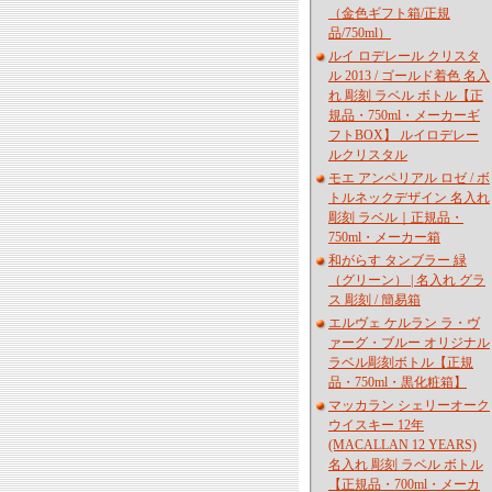
（金色ギフト箱/正規
品/750ml）
ルイ ロデレール クリスタ
ル 2013 / ゴールド着色 名入
れ 彫刻 ラベル ボトル【正
規品・750ml・メーカーギ
フトBOX】 ルイロデレー
ルクリスタル
モエ アンペリアル ロゼ / ボ
トルネックデザイン 名入れ
彫刻 ラベル｜正規品・
750ml・メーカー箱
和がらす タンブラー 緑
（グリーン） | 名入れ グラ
ス 彫刻 / 簡易箱
エルヴェ ケルラン ラ・ヴ
ァーグ・ブルー オリジナル
ラベル彫刻ボトル【正規
品・750ml・黒化粧箱】
マッカラン シェリーオーク
ウイスキー 12年
(MACALLAN 12 YEARS)
名入れ 彫刻 ラベル ボトル
【正規品・700ml・メーカ