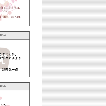
D-4
D-6