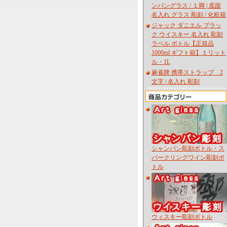
ンパングラス / １脚 | 底面
名入れ グラス 彫刻 / 化粧箱
ジャック ダニエル ブラッ
ク ウイスキー 名入れ 彫刻
ラベル ボトル【正規品
1000ml ギフト箱】１リット
ル・1L
麻雀牌 携帯ストラップ 2
文字 | 名入れ 彫刻
シャンパン彫刻ボトル・ス
パークリングワイン彫刻ボ
トル
ウィスキー彫刻ボトル