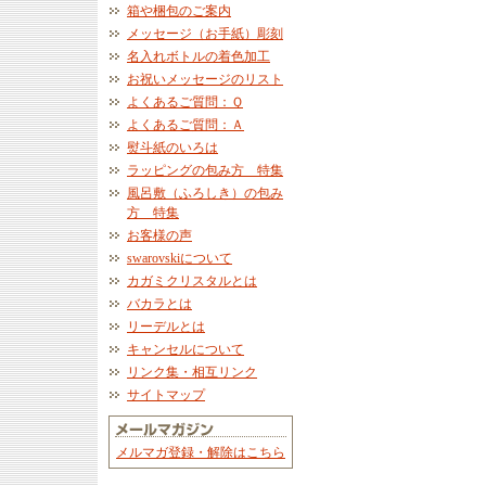
箱や梱包のご案内
メッセージ（お手紙）彫刻
名入れボトルの着色加工
お祝いメッセージのリスト
よくあるご質問：Ｑ
よくあるご質問：Ａ
熨斗紙のいろは
ラッピングの包み方 特集
風呂敷（ふろしき）の包み
方 特集
お客様の声
swarovskiについて
カガミクリスタルとは
バカラとは
リーデルとは
キャンセルについて
リンク集・相互リンク
サイトマップ
メルマガ登録・解除はこちら