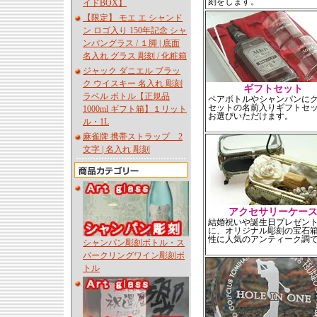
刻をします。
イドBOX】
【限定】 モエ エ シャンド
ン ロゴ入り 150年記念 シャ
ンパングラス / １脚 | 底面
名入れ グラス 彫刻 / 化粧箱
ジャック ダニエル ブラッ
ク ウイスキー 名入れ 彫刻
ギフトセット
ラベル ボトル【正規品
ペアボトルやシャンパンに
セットの名前入りギフトセ
1000ml ギフト箱】１リット
お選びいただけます。
ル・1L
麻雀牌 携帯ストラップ 2
文字 | 名入れ 彫刻
アクセサリーケー
結婚祝いや誕生日プレゼン
に、オリジナル彫刻の宝石
性に人気のアンティーク調
シャンパン彫刻ボトル・ス
パークリングワイン彫刻ボ
トル