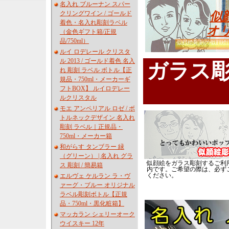
名入れ ブルーナン スパー
クリングワイン / ゴールド
似
着色・名入れ彫刻ラベル
オ
（金色ギフト箱/正規
品/750ml）
似顔絵彫刻の似顔絵
ルイ ロデレール クリスタ
ル 2013 / ゴールド着色 名入
ガラス
れ 彫刻 ラベル ボトル【正
規品・750ml・メーカーギ
フトBOX】 ルイロデレー
ルクリスタル
モエ アンペリアル ロゼ / ボ
トルネックデザイン 名入れ
彫刻 ラベル｜正規品・
750ml・メーカー箱
和がらす タンブラー 緑
（グリーン） | 名入れ グラ
似顔絵をガラス彫刻するご利
ス 彫刻 / 簡易箱
内です。ご希望の際は、必ず
ください。
エルヴェ ケルラン ラ・ヴ
ァーグ・ブルー オリジナル
ラベル彫刻ボトル【正規
品・750ml・黒化粧箱】
マッカラン シェリーオーク
ウイスキー 12年