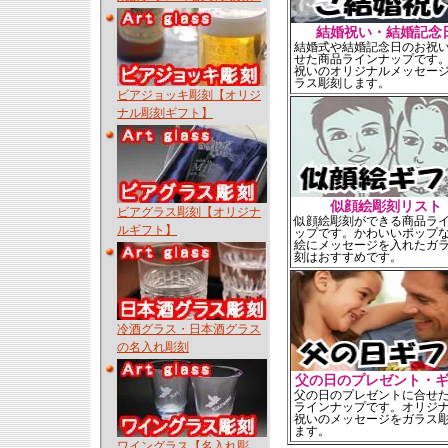
結婚祝い・結婚記念
結婚式や結婚記念日のお祝
せた商品ラインナップです
祝いのオリジナルメッセー
ラス彫刻します。
ビアジョッキ彫刻【オリジ
ナル彫刻ギフト】
似顔絵彫刻リスト
ビアグラス彫刻【オリジナ
似顔絵彫刻ができる商品ラ
ルギフト】
ップです。かわいいポップ
絵にメッセージを入れたガ
刻はおすすめです。
冷酒グラス・日本酒グラス
の名入れ彫刻
父の日のプレゼント・
父の日のプレゼントに合せ
ラインナップです。オリジ
祝いのメッセージをガラス
ます。
ワイングラス【名入れ彫