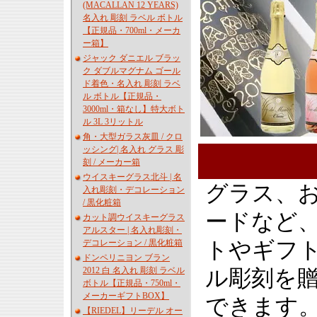
(MACALLAN 12 YEARS)
名入れ 彫刻 ラベル ボトル
【正規品・700ml・メーカ
ー箱】
ジャック ダニエル ブラッ
ク ダブルマグナム ゴール
ド着色・名入れ 彫刻 ラベ
ル ボトル【正規品・
3000ml・箱なし】特大ボト
ル 3L 3リットル
角・大型ガラス灰皿 / クロ
ッシング| 名入れ グラス 彫
刻 / メーカー箱
ウイスキーグラス北斗 | 名
グラス、
入れ彫刻・デコレーション
/ 黒化粧箱
ードなど
カット調ウイスキーグラス
アルスター | 名入れ彫刻・
トやギフ
デコレーション / 黒化粧箱
ドンペリニヨン ブラン
2012 白 名入れ 彫刻 ラベル
ル彫刻を
ボトル【正規品・750ml・
メーカーギフトBOX】
できます
【RIEDEL】リーデル オー