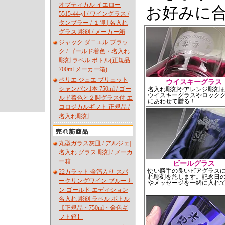
オプティカル イエロー
お好みに
5515-44-yl / ワイングラス /
タンブラー / １脚 | 名入れ
グラス 彫刻 / メーカー箱
ジャック ダニエル ブラッ
ク / ゴールド着色・名入れ
彫刻 ラベル ボトル(正規品
700ml メーカー箱)
ペリエ ジュエ ブリュット
ウイスキーグラス
シャンパン1本 750ml / ゴー
名入れ彫刻やアレンジ彫刻
ウイスキーグラスやロック
ルド着色と２脚グラス付 エ
にあわせて贈る！
コロジカルギフト 正規品 /
名入れ彫刻
丸型ガラス灰皿 / アルジェ|
名入れ グラス 彫刻 / メーカ
ー箱
ビールグラス
使い勝手の良いビアグラス
22カラット 金箔入り スパ
れ彫刻を施します。記念日
ークリングワイン ブルーナ
やメッセージを一緒に入れ
ン ゴールド エディション
名入れ 彫刻 ラベル ボトル
【正規品・750ml・金色ギ
フト箱】