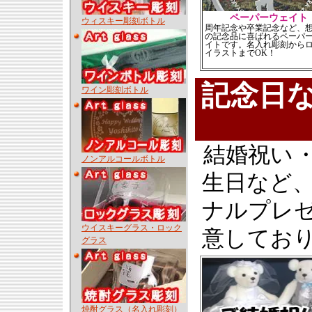
ペーパーウェイト
ウィスキー彫刻ボトル
周年記念や卒業記念など、
の記念品に喜ばれるペーパ
イトです。名入れ彫刻から
イラストまでOK！
記念日
ワイン彫刻ボトル
結婚祝い
ノンアルコールボトル
生日など
ナルプレ
ウイスキーグラス・ロック
意してお
グラス
焼酎グラス（名入れ彫刻）