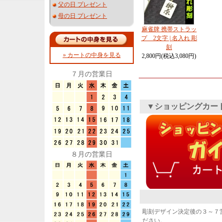
父の日 プレゼント
母の日 プレゼント
麻雀牌 携帯ストラッ
プ 2文字 | 名入れ 彫
刻
» カートの中身を見る
2,800円(税込3,080円)
７月の営業日
▼ショッピングカー
８月の営業日
彫刻デザイン決定後の３～７
ださい。