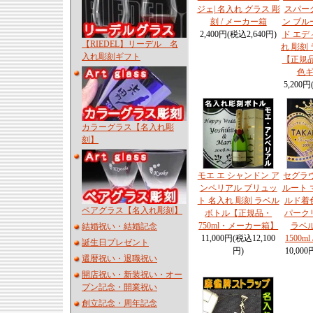
ジェ| 名入れ グラス 彫
スパー
刻 / メーカー箱
ン ブル
2,400円(税込2,640円)
ド エデ
【RIEDEL】リーデル 名
れ 彫刻
入れ彫刻ギフト
【正規品
色
5,200円
カラーグラス【名入れ彫
刻】
モエ エ シャンドン ア
セグラ
ンペリアル ブリュッ
ルート 
ト 名入れ 彫刻 ラベル
ルド着色
ペアグラス【名入れ彫刻】
ボトル【正規品・
パーク
750ml・メーカー箱】
ラベル
結婚祝い・結婚記念
11,000円(税込12,100
1500m
誕生日プレゼント
円)
10,000
還暦祝い・退職祝い
開店祝い・新装祝い・オー
プン記念・開業祝い
創立記念・周年記念