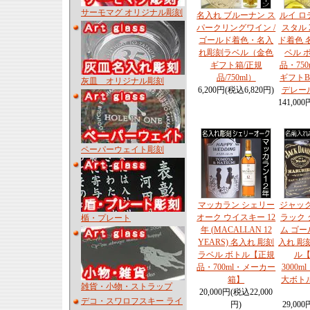
サーモマグ オリジナル彫刻
名入れ ブルーナン ス
ルイ ロ
パークリングワイン /
スタル 2
ゴールド着色・名入
ド着色 
れ彫刻ラベル（金色
ベル 
ギフト箱/正規
品・75
品/750ml）
ギフトB
灰皿 オリジナル彫刻
6,200円(税込6,820円)
デレー
141,000
ペーパーウェイト彫刻
マッカラン シェリー
ジャック
オーク ウイスキー 12
ラック
楯・プレート
年 (MACALLAN 12
ム ゴ
YEARS) 名入れ 彫刻
入れ 彫
ラベル ボトル【正規
ル
品・700ml・メーカー
3000
箱】
大ボトル
雑貨・小物・ストラップ
20,000円(税込22,000
デコ・スワロフスキー ライ
円)
29,000