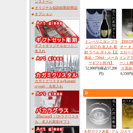
ンストーン
オリジナル似顔絵彫刻商品
オプション
ドンペリニヨン ブラ
【RIE
ギフトオリジナルセット：
ン 2012 白 名入れ 彫
オー オ
名入れ
刻 ラベル ボトル【正
エロー 55
規品・750ml・メーカ
イングラ
ーギフトBOX】
ー / １
52,000円(税込57,200
ス 彫刻
円)
6,550円
カガミクリスタル(Kagami
crystal)：名前入れ
【Baccarat】バカラクリスタ
ル 名入れ彫刻ギフト
丸型ガラス灰皿 / アル
22カラ