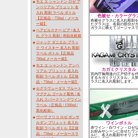
モエ エ シャンドン ロゼ ア
ンペリアル ブリュット 名
入れ 彫刻 ラベル ボトル
色被せ・カラーグラ
【正規品・750ml・メーカ
色被せグラスに名入れ彫刻
ー箱】
たグラスは、名前の部分が
ガラスに映えてゴージャス
ペアピルスナー ビア | 名入
れ グラス 彫刻 / 布貼化粧箱
ジャック ダニエル ブラッ
ク ウイスキー 名入れ 彫刻
ラベル ボトル【正規品
700ml メーカー箱】
モエ エ シャンドン アンペ
カガミクリスタル
リアル ブリュット 名入れ
宮内庁御用達の江戸切子を
彫刻 ラベル ボトル【正規
するカガミクリスタル。人
ラスに名入れ彫刻します。
品・750ml・メーカー箱】
セグラヴューダス ブルート
マグナム ゴールド着色 / 名
入れ スパークリングワイン
ラベル（正規品 / 1500ml /
黒化粧箱）
ヴーヴ クリコ ロゼ ポンサ
ルダン ブリュット 名入れ
ワインボトル
赤ワイン・白ワイン・ロゼ
彫刻 ラベル ボトル【正規
お好みやシーンに合せたワ
品・750ml・メーカースラ
ルに、名入れ彫刻やオリジ