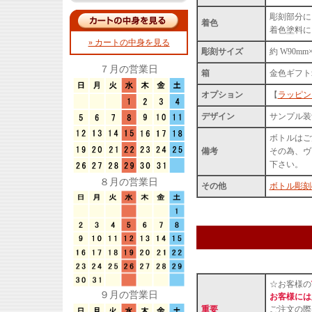
彫刻部分に
着色
着色塗料に
» カートの中身を見る
彫刻サイズ
約 W90mm
７月の営業日
箱
金色ギフト
オプション
【
ラッピン
デザイン
サンプル装飾
ボトルはご
備考
その為、ヴ
下さい。
８月の営業日
その他
ボトル彫刻
☆お客様の
９月の営業日
お客様には
重要
ご注文の際