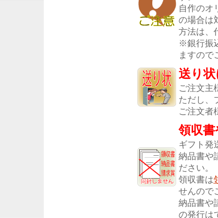
自作のオ
の場合は
方法は、
※銀行振
ますので
送り状
ご注文主
ただし、
ご注文者
領収書
ギフト発
納品書や
ださい。
領収書は
せんので
納品書や
の発行は