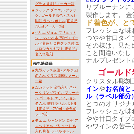
グラス 彫刻 / メーカー箱
りブルーナンに
ジャック ダニエル ブラッ
製作します。 
ク / ゴールド着色・名入れ
ド着色が、と
彫刻 ラベル ボトル(正規品
700ml メーカー箱)
フレッシュな味
ペリエ ジュエ ブリュット
つやや甘口タイ
シャンパン1本 750ml / ゴー
ルド着色と２脚グラス付 エ
その様は、見た
コロジカルギフト 正規品 /
こと間違いなし
名入れ彫刻
ナルプレゼント
ゴールド
丸型ガラス灰皿 / アルジェ|
名入れ グラス 彫刻 / メーカ
クリスタル彫刻
ー箱
イン
や
お名前と
22カラット 金箔入り スパ
ークリングワイン ブルーナ
ル（ラベル部分
ン ゴールド エディション
とつのオリジナ
名入れ 彫刻 ラベル ボトル
【正規品・750ml・金色ギ
フレッシュな味
フト箱】
やや甘口タイプ
モエ エ シャンドン ロゼ ア
やワインの苦手
ンペリアル ブリュット 名
入れ 彫刻 ラベル ボトル