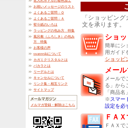
名入れボトルの着色加工
お祝いメッセージのリスト
よくあるご質問：Ｑ
「ショッピング
よくあるご質問：Ａ
文を承ります。
熨斗紙のいろは
ラッピングの包み方 特集
ショッ
風呂敷（ふろしき）の包み
方 特集
簡単にシ
お客様の声
用ガイド
swarovskiについて
ショッピ
カガミクリスタルとは
バカラとは
メール
リーデルとは
メールで
キャンセルについて
リンク集・相互リンク
る」から
サイトマップ
「商品名
※
スマー
メルマガ登録・解除はこちら
設定を必
ＦＡＸ
ＦＡＸで