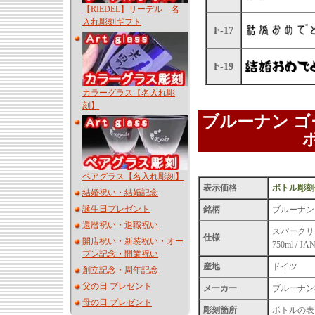
【RIEDEL】リーデル 名
入れ彫刻ギフト
F-17
F-19
カラーグラス【名入れ彫
刻】
ブルーナン ゴ
ペアグラス【名入れ彫刻】
表示価格
ボトル彫刻
結婚祝い・結婚記念
誕生日プレゼント
銘柄
ブルーナン 2
還暦祝い・退職祝い
スパークリング
仕様
開店祝い・新装祝い・オー
750ml / J
プン記念・開業祝い
産地
ドイツ
創立記念・周年記念
父の日 プレゼント
メーカー
ブルーナン
母の日 プレゼント
彫刻箇所
ボトルの表