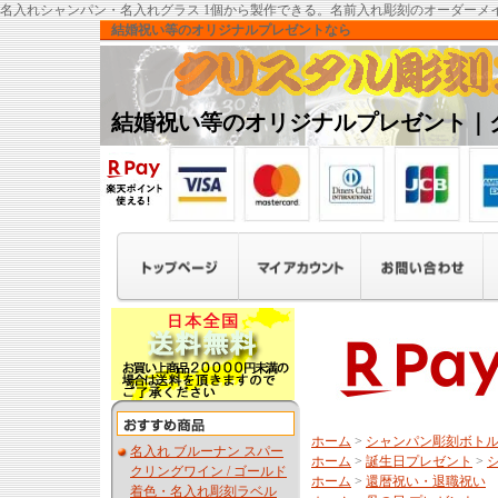
名入れシャンパン・名入れグラス 1個から製作できる。名前入れ彫刻のオーダーメ
結婚祝い等のオリジナルプレゼントなら
結婚祝い等のオリジナルプレゼント｜
ホーム
>
シャンパン彫刻ボト
名入れ ブルーナン スパー
ホーム
>
誕生日プレゼント
>
クリングワイン / ゴールド
ホーム
>
還暦祝い・退職祝い
着色・名入れ彫刻ラベル