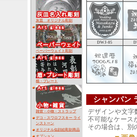
灰皿 オリジナル彫刻
DWJ-05
D
ペーパーウェイト彫刻
楯・プレート
シャンパン
デザインや文字
雑貨・小物・ストラップ
不可能なケース
デコ・スワロフスキー ライ
ンストーン
その場合は、別
オリジナル似顔絵彫刻商品
オプション