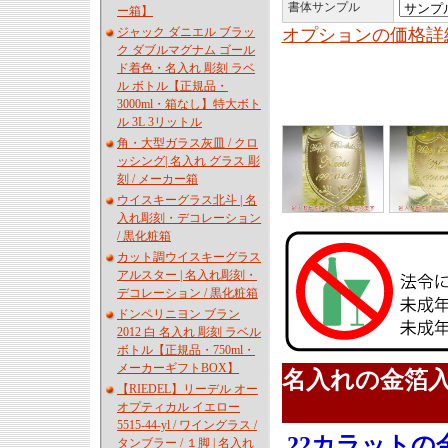
書体サンプル
ー箱】
ジャック ダニエル ブラッ
オプションの価格詳
ク ダブルマグナム ゴール
ド着色・名入れ 彫刻 ラベ
ル ボトル【正規品・
3000ml・箱なし】特大ボト
ル 3L 3リットル
角・大型ガラス灰皿 / クロ
ッシング| 名入れ グラス 彫
刻 / メーカー箱
ウイスキーグラス北斗 | 名
入れ彫刻・デコレーション
/ 黒化粧箱
カット調ウイスキーグラス
アルスター | 名入れ彫刻・
デコレーション / 黒化粧箱
ドンペリニヨン ブラン
2012 白 名入れ 彫刻 ラベル
ボトル【正規品・750ml・
メーカーギフトBOX】
名入れの金箔
【RIEDEL】リーデル オー
オプティカル イエロー
5515-44-yl / ワイングラス /
22カラットの
タンブラー / １脚 | 名入れ