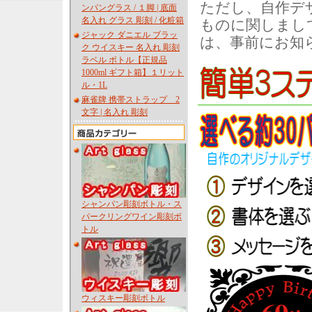
ただし、自作デ
ンパングラス / １脚 | 底面
名入れ グラス 彫刻 / 化粧箱
ものに関しまし
ジャック ダニエル ブラッ
は、事前にお知
ク ウイスキー 名入れ 彫刻
ラベル ボトル【正規品
1000ml ギフト箱】１リット
ル・1L
麻雀牌 携帯ストラップ 2
文字 | 名入れ 彫刻
シャンパン彫刻ボトル・ス
パークリングワイン彫刻ボ
トル
ウィスキー彫刻ボトル