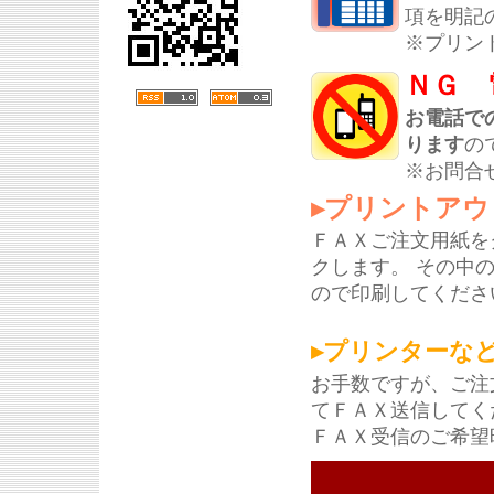
項を明記
※プリン
ＮＧ 
お電話で
ります
の
※お問合
▸プリントアウ
ＦＡＸご注文用紙を
クします。 その中
ので印刷してくださ
▸プリンターな
お手数ですが、ご注
てＦＡＸ送信してく
ＦＡＸ受信のご希望