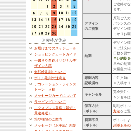
ご連絡がな
ます。
原則ご入力
デザイン
バランスの
のご提案
デザイン確
っかりお願
※赤枠が休み
デザイン確
※ご注文内
お届けまでのスケジュール
日数を要す
ショッピングカートガイド
納期
早い納期を
手書きや自作オリジナルデ
早めの納期
ザイン入稿
大至急の場
似顔絵彫刻について
彫刻内容
ご注文時に
ボトル彫刻の注意点
記載漏れ
※入稿オリ
デコレーション・ラインス
トーン 入稿
完全受注生
キャンセル
メッセージカードについて
ャンセルは
ラッピングについて
保存方法
彫刻ボトル
エクスプレス発送（最短・
(ボトル)
方法
をご覧
最速発送）
箱や梱包のご案内
初期不良
ボトルによ
(ボトル)
刻ボトルの
メッセージ（お手紙）彫刻