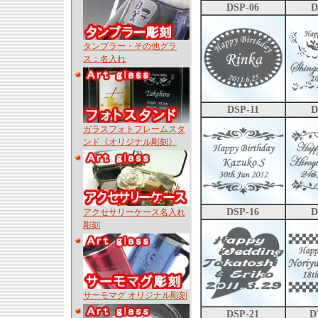
DSP-06
D
タンブラー・その他グラ
ス：名入れ
DSP-11
D
ガラスフォトフレームスタ
ンド《オリジナル彫刻》
DSP-16
D
アクセサリーケース名入れ
彫刻
サーモマグ オリジナル彫刻
DSP-21
D