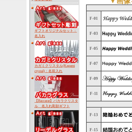
▼画像
F-01
ギフトオリジナルセット：
F-03
名入れ
F-05
F-07
カガミクリスタル(Kagami
crystal)：名前入れ
F-09
F-11
【Baccarat】バカラクリスタ
ル 名入れ彫刻ギフト
F-13
F-15