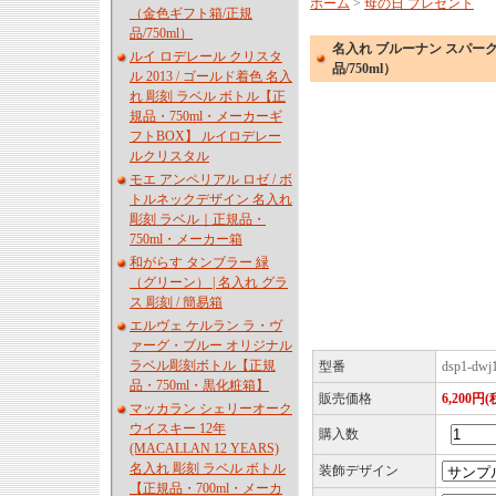
ホーム
>
母の日 プレゼント
（金色ギフト箱/正規
品/750ml）
名入れ ブルーナン スパー
ルイ ロデレール クリスタ
品/750ml）
ル 2013 / ゴールド着色 名入
れ 彫刻 ラベル ボトル【正
規品・750ml・メーカーギ
フトBOX】 ルイロデレー
ルクリスタル
モエ アンペリアル ロゼ / ボ
トルネックデザイン 名入れ
彫刻 ラベル｜正規品・
750ml・メーカー箱
和がらす タンブラー 緑
（グリーン） | 名入れ グラ
ス 彫刻 / 簡易箱
エルヴェ ケルラン ラ・ヴ
ァーグ・ブルー オリジナル
ラベル彫刻ボトル【正規
型番
dsp1-dwj
品・750ml・黒化粧箱】
販売価格
6,200円(
マッカラン シェリーオーク
ウイスキー 12年
購入数
(MACALLAN 12 YEARS)
名入れ 彫刻 ラベル ボトル
装飾デザイン
【正規品・700ml・メーカ