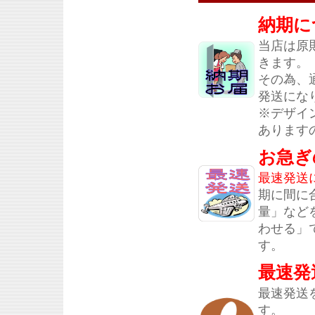
納期に
当店は原
きます。
その為、
発送にな
※デザイ
あります
お急ぎ
最速発送
期に間に
量」など
わせる」
す。
最速発
最速発送
す。