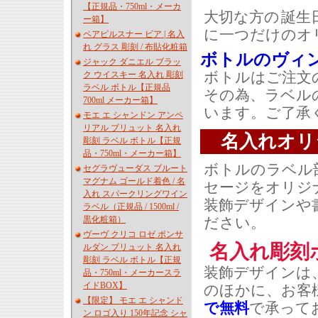
【正規品・750ml・メーカ
大切な方の
誕生
ー箱】
に一つだけの
オ
ペアピルスナー ビア | 名入
れ グラス 彫刻 / 布貼化粧箱
ボトルのヴィ
ジャック ダニエル ブラッ
ボトルはご注文
ク ウイスキー 名入れ 彫刻
ラベル ボトル【正規品
その為、ラベル
700ml メーカー箱】
います。ご了承
モエ エ シャンドン アンペ
リアル ブリュット 名入れ
名入れオリ
彫刻 ラベル ボトル【正規
品・750ml・メーカー箱】
ボトルのラベル
セグラヴューダス ブルート
マグナム ゴールド着色 / 名
セージをオリジ
入れ スパークリングワイン
装飾デザインや
ラベル（正規品 / 1500ml /
ださい。
黒化粧箱）
ヴーヴ クリコ ロゼ ポンサ
名入れ彫刻
ルダン ブリュット 名入れ
彫刻 ラベル ボトル【正規
装飾デザインは
品・750ml・メーカースラ
イドBOX】
のほかに、お客
【限定】 モエ エ シャンド
で無料
で承って
ン ロゴ入り 150年記念 シャ