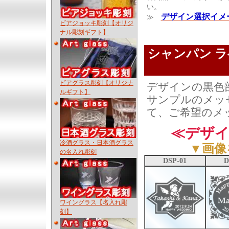
い。
デザイン選択イメ
≫
ビアジョッキ彫刻【オリジ
ナル彫刻ギフト】
シャンパン 
ビアグラス彫刻【オリジナ
デザインの黒色
ルギフト】
サンプルのメッ
て、ご希望のメ
≪デザイ
冷酒グラス・日本酒グラス
▼画像
の名入れ彫刻
DSP-01
D
ワイングラス【名入れ彫
刻】