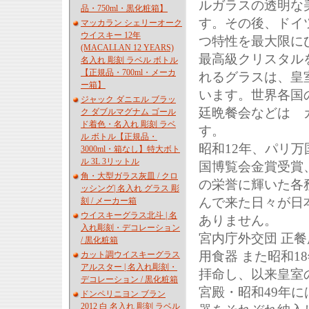
ルガラスの透明な
品・750ml・黒化粧箱】
す。その後、ドイ
マッカラン シェリーオーク
ウイスキー 12年
つ特性を最大限に
(MACALLAN 12 YEARS)
最高級クリスタル
名入れ 彫刻 ラベル ボトル
【正規品・700ml・メーカ
れるグラスは、皇
ー箱】
います。世界各国
ジャック ダニエル ブラッ
廷晩餐会などは 
ク ダブルマグナム ゴール
ド着色・名入れ 彫刻 ラベ
す。
ル ボトル【正規品・
昭和12年、パリ
3000ml・箱なし】特大ボト
ル 3L 3リットル
国博覧会金賞受賞
角・大型ガラス灰皿 / クロ
の栄誉に輝いた各
ッシング| 名入れ グラス 彫
んで来た日々が日
刻 / メーカー箱
ウイスキーグラス北斗 | 名
ありません。
入れ彫刻・デコレーション
宮内庁外交団 正餐
/ 黒化粧箱
用食器 また昭和
カット調ウイスキーグラス
アルスター | 名入れ彫刻・
拝命し、以来皇室
デコレーション / 黒化粧箱
宮殿・昭和49年
ドンペリニヨン ブラン
2012 白 名入れ 彫刻 ラベル