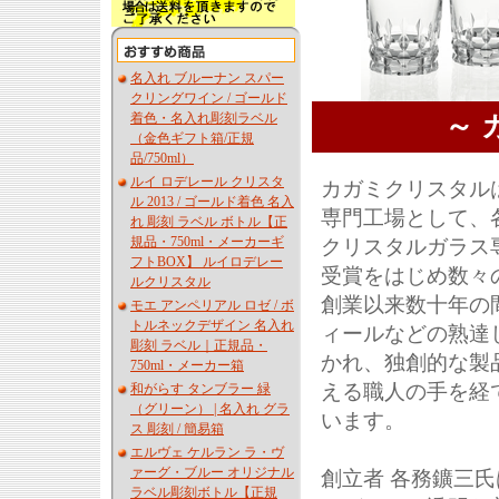
名入れ ブルーナン スパー
クリングワイン / ゴールド
着色・名入れ彫刻ラベル
～ 
（金色ギフト箱/正規
品/750ml）
ルイ ロデレール クリスタ
カガミクリスタル
ル 2013 / ゴールド着色 名入
専門工場として、
れ 彫刻 ラベル ボトル【正
規品・750ml・メーカーギ
クリスタルガラス
フトBOX】 ルイロデレー
受賞をはじめ数々
ルクリスタル
創業以来数十年の
モエ アンペリアル ロゼ / ボ
トルネックデザイン 名入れ
ィールなどの熟達
彫刻 ラベル｜正規品・
かれ、独創的な製
750ml・メーカー箱
える職人の手を経
和がらす タンブラー 緑
（グリーン） | 名入れ グラ
います。
ス 彫刻 / 簡易箱
エルヴェ ケルラン ラ・ヴ
ァーグ・ブルー オリジナル
創立者 各務鑛三
ラベル彫刻ボトル【正規