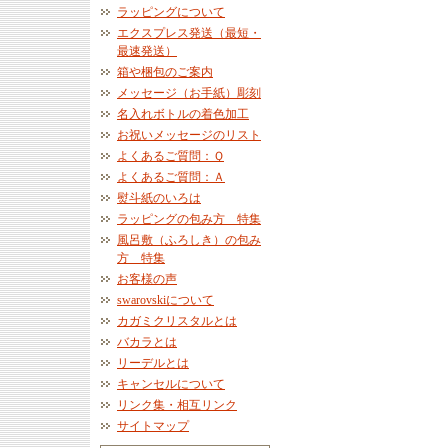
ラッピングについて
エクスプレス発送（最短・
最速発送）
箱や梱包のご案内
メッセージ（お手紙）彫刻
名入れボトルの着色加工
お祝いメッセージのリスト
よくあるご質問：Ｑ
よくあるご質問：Ａ
熨斗紙のいろは
ラッピングの包み方 特集
風呂敷（ふろしき）の包み
方 特集
お客様の声
swarovskiについて
カガミクリスタルとは
バカラとは
リーデルとは
キャンセルについて
リンク集・相互リンク
サイトマップ