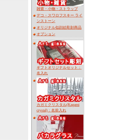
雑貨・小物・ストラップ
デコ・スワロフスキー ライ
ンストーン
オリジナル似顔絵彫刻商品
オプション
ギフトオリジナルセット：
名入れ
カガミクリスタル(Kagami
crystal)：名前入れ