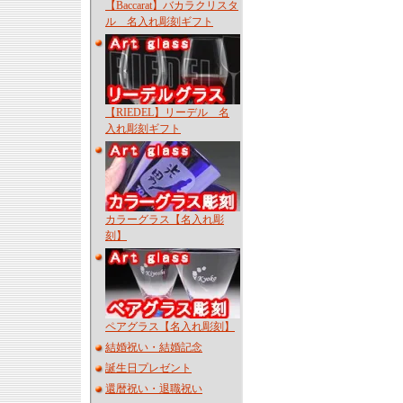
【Baccarat】バカラクリスタ
ル 名入れ彫刻ギフト
【RIEDEL】リーデル 名
入れ彫刻ギフト
カラーグラス【名入れ彫
刻】
ペアグラス【名入れ彫刻】
結婚祝い・結婚記念
誕生日プレゼント
還暦祝い・退職祝い