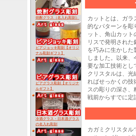
カットとは、ガラ
焼酎グラス（名入れ彫刻）
的なパターンを彫
ット、角山カット
リスで発明された
ビアジョッキ彫刻【オリジ
を巧みに生かした
ナル彫刻ギフト】
しました。以来、
要な加工技術とし
クリスタルは、光
ればせっかくの技
ビアグラス彫刻【オリジナ
スの彫りの深さ、
ルギフト】
戦前からすでに定
冷酒グラス・日本酒グラス
の名入れ彫刻
カガミクリスタル