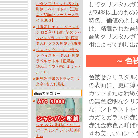
してクリスタルガ
ルダン ブリュット 名入れ
彫刻 ラベル ボトル【正規
が24%以上のも
品・750ml・メーカースラ
特色、価値のよし
イドBOX】
【限定】 モエ エ シャンド
は、精選された高
ン ロゴ入り 150年記念 シャ
高級クリスタルガ
ンパングラス / １脚 | 底面
名入れ グラス 彫刻 / 化粧箱
術によって創り出
ジャック ダニエル ブラッ
ク ウイスキー 名入れ 彫刻
～ 色
ラベル ボトル【正規品
1000ml ギフト箱】１リット
ル・1L
色被せクリスタルは
麻雀牌 携帯ストラップ 2
文字 | 名入れ 彫刻
の表面に、更に薄
カットまたは精緻
の無色透明なクリ
なコントラストを
カガミガラスの赤
赤は金赤色と呼ば
シャンパン彫刻ボトル・ス
パークリングワイン彫刻ボ
きわ美しいコント
トル