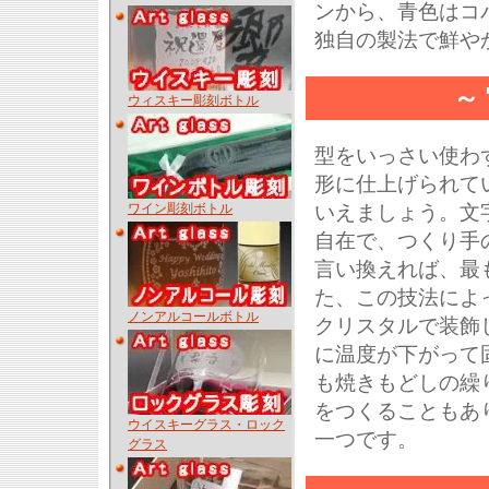
ンから、青色はコ
独自の製法で鮮や
～
ウィスキー彫刻ボトル
型をいっさい使わ
形に仕上げられて
ワイン彫刻ボトル
いえましょう。文
自在で、つくり手
言い換えれば、最
た、この技法によ
ノンアルコールボトル
クリスタルで装飾
に温度が下がって
も焼きもどしの繰
をつくることもあ
ウイスキーグラス・ロック
一つです。
グラス