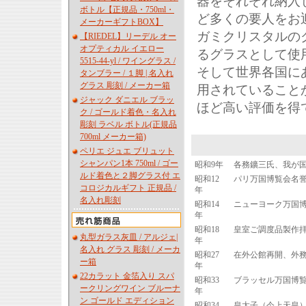
器をそれぞれ納入
ボトル【正規品・750ml・
ど多くの要人をお
メーカーギフトBOX】
ガミクリスタルの
【RIEDEL】リーデル オー
オプティカル イエロー
るグラスとして使
5515-44-yl / ワイングラス /
そして世界各国に
タンブラー / １脚 | 名入れ
グラス 彫刻 / メーカー箱
用されていること
ジャック ダニエル ブラッ
ほど高い評価を得
ク / ゴールド着色・名入れ
彫刻 ラベル ボトル(正規品
700ml メーカー箱)
ペリエ ジュエ ブリュット
シャンパン1本 750ml / ゴー
昭和9年
各務鑛三氏、我が
ルド着色と２脚グラス付 エ
昭和12
パリ万国博覧会名
コロジカルギフト 正規品 /
年
名入れ彫刻
昭和14
ニューヨーク万国
年
昭和18
皇室ご調度品製作
丸型ガラス灰皿 / アルジェ|
年
名入れ グラス 彫刻 / メーカ
昭和27
在外公館再開、外
ー箱
年
22カラット 金箔入り スパ
昭和33
ブラッセル万国博
ークリングワイン ブルーナ
年
ン ゴールド エディション
昭和34
皇太子（今上天皇