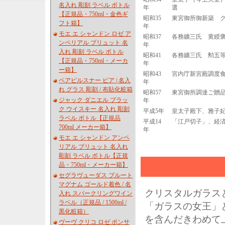
名入れ 彫刻 ラベル ボトル
年
選
【正規品・750ml・金色ギ
昭和35
東宮御所御新築 
フト箱】
年
モエ エ シャンドン ロゼ ア
昭和37
各務鑛三氏 黄綬
ンペリアル ブリュット 名
年
入れ 彫刻 ラベル ボトル
昭和41
各務鑛三氏 勲五
【正規品・750ml・メーカ
年
ー箱】
昭和43
宮内庁新宮殿調度
ペアピルスナー ビア | 名入
年
れ グラス 彫刻 / 布貼化粧箱
昭和57
東宮御所調達ご贈
ジャック ダニエル ブラッ
年
ク ウイスキー 名入れ 彫刻
平成5年
皇太子殿下、雅子
ラベル ボトル【正規品
平成14
「江戸切子」、経
700ml メーカー箱】
年
モエ エ シャンドン アンペ
リアル ブリュット 名入れ
彫刻 ラベル ボトル【正規
品・750ml・メーカー箱】
セグラヴューダス ブルート
マグナム ゴールド着色 / 名
クリスタルガラス
入れ スパークリングワイン
ラベル（正規品 / 1500ml /
「ガラスの女王」
黒化粧箱）
を含んだきわめて
ヴーヴ クリコ ロゼ ポンサ