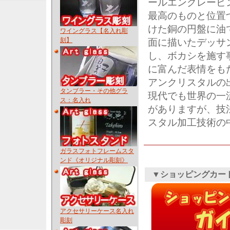
ールエングレービ
最高のものと位置
けた銅の円盤に油
ワイングラス【名入れ彫
刻】
面に描いたデッサ
し、ボカシを施す
に富んだ表情をも
アンクリスタルの
タンブラー・その他グラ
現代でも世界の一
ス：名入れ
がありますが、技
スタル加工技術の
ガラスフォトフレームスタ
ンド《オリジナル彫刻》
▼ショッピングカー
アクセサリーケース名入れ
彫刻