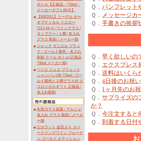
ボトル【正規品・750ml・
Ｑ．
パンフレット
メーカーギフトBOX】
Ｑ．
メッセージカ
【RIEDEL】リーデル オー
Ｑ．
手書きの挨拶
オプティカル イエロー
5515-44-yl / ワイングラス /
タンブラー / １脚 | 名入れ
グラス 彫刻 / メーカー箱
ジャック ダニエル ブラッ
ク / ゴールド着色・名入れ
Ｑ．
早く欲しいの
彫刻 ラベル ボトル(正規品
700ml メーカー箱)
Ｑ．
エクスプレス
ペリエ ジュエ ブリュット
Ｑ．
送料はいくら
シャンパン1本 750ml / ゴー
Ｑ．
4日後のお祝
ルド着色と２脚グラス付 エ
コロジカルギフト 正規品 /
Ｑ．
1ヶ月先のお
名入れ彫刻
Ｑ．
サプライズの
か？
丸型ガラス灰皿 / アルジェ|
Ｑ．
今注文すると
名入れ グラス 彫刻 / メーカ
ー箱
Ｑ．
到着する日付
22カラット 金箔入り スパ
ークリングワイン ブルーナ
お
ン ゴールド エディション