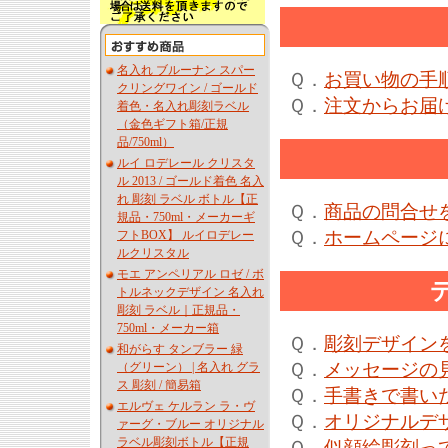
名入れ ブルーナン スパー
Ｑ．
お買い物の手
クリングワイン / ゴールド
Ｑ．
注文からお届
着色・名入れ彫刻ラベル
（金色ギフト箱/正規
品/750ml）
ルイ ロデレール クリスタ
ル 2013 / ゴールド着色 名入
れ 彫刻 ラベル ボトル【正
Ｑ．
商品の問合せ
規品・750ml・メーカーギ
Ｑ．
ホームページ
フトBOX】 ルイロデレー
ルクリスタル
モエ アンペリアル ロゼ / ボ
トルネックデザイン 名入れ
彫刻 ラベル｜正規品・
750ml・メーカー箱
Ｑ．
彫刻デザイン
和がらす タンブラー 緑
Ｑ．
メッセージの
（グリーン） | 名入れ グラ
ス 彫刻 / 簡易箱
Ｑ．
手書きで書い
エルヴェ ケルラン ラ・ヴ
Ｑ．
オリジナルデ
ァーグ・ブルー オリジナル
ラベル彫刻ボトル【正規
Ｑ．
似顔絵彫刻っ