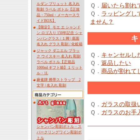
ルダン ブリュット 名入れ
Ｑ．
届いたら割れ
彫刻 ラベル ボトル【正規
Ｑ．
ラッピングし
品・750ml・メーカースラ
イドBOX】
ません？
【限定】 モエ エ シャンド
ン ロゴ入り 150年記念 シャ
キ
ンパングラス / １脚 | 底面
名入れ グラス 彫刻 / 化粧箱
ジャック ダニエル ブラッ
Ｑ．
キャンセルし
ク ウイスキー 名入れ 彫刻
ラベル ボトル【正規品
Ｑ．
返品したい
1000ml ギフト箱】１リット
Ｑ．
商品が割れて
ル・1L
麻雀牌 携帯ストラップ 2
文字 | 名入れ 彫刻
Ｑ．
ガラスの取扱
Ｑ．
ガラスのお手
シャンパン彫刻ボトル・ス
パークリングワイン彫刻ボ
トル