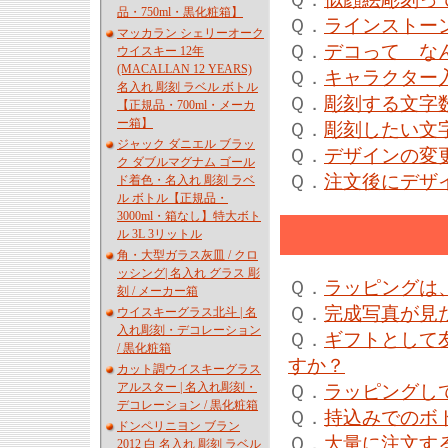
品・750ml・黒化粧箱】
Ｑ．
ラインストー
マッカラン シェリーオーク
Ｑ．
デコって な
ウイスキー 12年
(MACALLAN 12 YEARS)
Ｑ．
キャラクター
名入れ 彫刻 ラベル ボトル
Ｑ．
彫刻する文字
【正規品・700ml・メーカ
ー箱】
Ｑ．
彫刻したい文
ジャック ダニエル ブラッ
Ｑ．
デザインの変
ク ダブルマグナム ゴール
Ｑ．
注文後にデザ
ド着色・名入れ 彫刻 ラベ
ル ボトル【正規品・
3000ml・箱なし】特大ボト
ル 3L 3リットル
角・大型ガラス灰皿 / クロ
ッシング| 名入れ グラス 彫
Ｑ．
ラッピングは
刻 / メーカー箱
Ｑ．
完成写真が見
ウイスキーグラス北斗 | 名
入れ彫刻・デコレーション
Ｑ．
ギフトとして
/ 黒化粧箱
すか？
カット調ウイスキーグラス
アルスター | 名入れ彫刻・
Ｑ．
ラッピングし
デコレーション / 黒化粧箱
Ｑ．
持込みでのボ
ドンペリニヨン ブラン
Ｑ．
大量に注文す
2012 白 名入れ 彫刻 ラベル