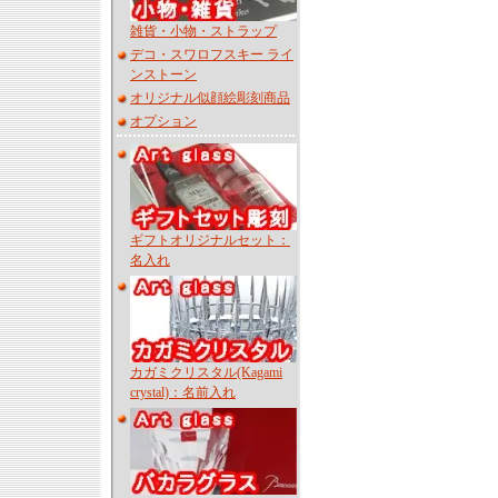
雑貨・小物・ストラップ
デコ・スワロフスキー ライ
ンストーン
オリジナル似顔絵彫刻商品
オプション
ギフトオリジナルセット：
名入れ
カガミクリスタル(Kagami
crystal)：名前入れ