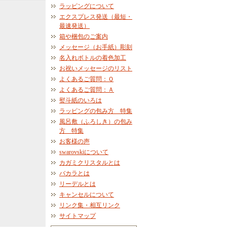
ラッピングについて
エクスプレス発送（最短・
最速発送）
箱や梱包のご案内
メッセージ（お手紙）彫刻
名入れボトルの着色加工
お祝いメッセージのリスト
よくあるご質問：Ｑ
よくあるご質問：Ａ
熨斗紙のいろは
ラッピングの包み方 特集
風呂敷（ふろしき）の包み
方 特集
お客様の声
swarovskiについて
カガミクリスタルとは
バカラとは
リーデルとは
キャンセルについて
リンク集・相互リンク
サイトマップ