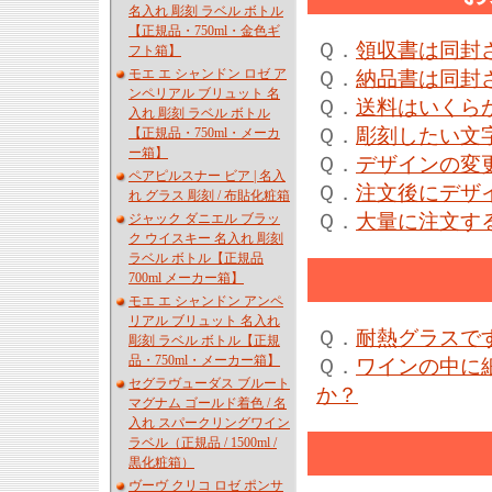
名入れ 彫刻 ラベル ボトル
【正規品・750ml・金色ギ
Ｑ．
領収書は同封
フト箱】
モエ エ シャンドン ロゼ ア
Ｑ．
納品書は同封
ンペリアル ブリュット 名
Ｑ．
送料はいくら
入れ 彫刻 ラベル ボトル
Ｑ．
彫刻したい文
【正規品・750ml・メーカ
ー箱】
Ｑ．
デザインの変
ペアピルスナー ビア | 名入
Ｑ．
注文後にデザ
れ グラス 彫刻 / 布貼化粧箱
Ｑ．
大量に注文す
ジャック ダニエル ブラッ
ク ウイスキー 名入れ 彫刻
ラベル ボトル【正規品
700ml メーカー箱】
モエ エ シャンドン アンペ
リアル ブリュット 名入れ
Ｑ．
耐熱グラスで
彫刻 ラベル ボトル【正規
品・750ml・メーカー箱】
Ｑ．
ワインの中に
セグラヴューダス ブルート
か？
マグナム ゴールド着色 / 名
入れ スパークリングワイン
ラベル（正規品 / 1500ml /
黒化粧箱）
ヴーヴ クリコ ロゼ ポンサ