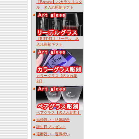
【Baccarat】バカラクリスタ
ル 名入れ彫刻ギフト
【RIEDEL】リーデル 名
入れ彫刻ギフト
カラーグラス【名入れ彫
刻】
ペアグラス【名入れ彫刻】
結婚祝い・結婚記念
誕生日プレゼント
還暦祝い・退職祝い