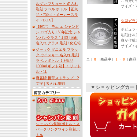
ご自身が
ルダン ブリュット 名入れ
サイズ：W/
彫刻 ラベル ボトル【正規
品・750ml・メーカースラ
イドBOX】
丸型ガラス
【限定】 モエ エ シャンド
ポピュラ
ン ロゴ入り 150年記念 シャ
彫刻は灰
ンパングラス / １脚 | 底面
身が作成
名入れ グラス 彫刻 / 化粧箱
サイズ：φ1
ジャック ダニエル ブラッ
ク ウイスキー 名入れ 彫刻
全 [
8
] 商品中 [
1
-
8
] 商
ラベル ボトル【正規品
1000ml ギフト箱】１リット
ル・1L
麻雀牌 携帯ストラップ 2
文字 | 名入れ 彫刻
▼ショッピングカー
シャンパン彫刻ボトル・ス
パークリングワイン彫刻ボ
トル