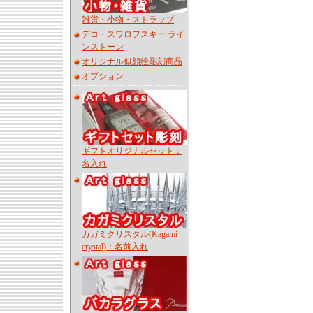
雑貨・小物・ストラップ
デコ・スワロフスキー ライ
ンストーン
オリジナル似顔絵彫刻商品
オプション
ギフトオリジナルセット：
名入れ
カガミクリスタル(Kagami
crystal)：名前入れ