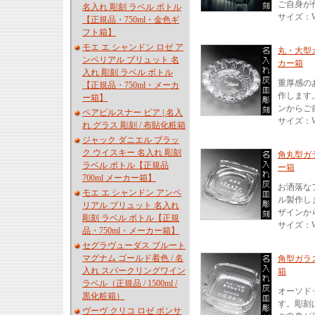
ご自身が
名入れ 彫刻 ラベル ボトル
サイズ：W/
【正規品・750ml・金色ギ
フト箱】
モエ エ シャンドン ロゼ ア
丸・大型ガ
ンペリアル ブリュット 名
カー箱
入れ 彫刻 ラベル ボトル
重厚感の
【正規品・750ml・メーカ
作します
ー箱】
ンからご
ペアピルスナー ビア | 名入
サイズ：W/
れ グラス 彫刻 / 布貼化粧箱
ジャック ダニエル ブラッ
ク ウイスキー 名入れ 彫刻
角丸型ガラ
ラベル ボトル【正規品
ー箱
700ml メーカー箱】
お洒落な
モエ エ シャンドン アンペ
ル製作し
リアル ブリュット 名入れ
ザインか
彫刻 ラベル ボトル【正規
サイズ：W/
品・750ml・メーカー箱】
セグラヴューダス ブルート
マグナム ゴールド着色 / 名
角型ガラス
入れ スパークリングワイン
箱
ラベル（正規品 / 1500ml /
オーソド
黒化粧箱）
す。彫刻
ヴーヴ クリコ ロゼ ポンサ