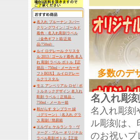
名入れ ブルーナン スパー
クリングワイン / ゴールド
着色・名入れ彫刻ラベル
（金色ギフト箱/正規
品/750ml）
ルイ ロデレール クリスタ
ル 2013 / ゴールド着色 名入
れ 彫刻 ラベル ボトル【正
規品・750ml・メーカーギ
多数のデ
フトBOX】 ルイロデレー
ルクリスタル
モエ アンペリアル ロゼ / ボ
トルネックデザイン 名入れ
名入れ彫
彫刻 ラベル｜正規品・
750ml・メーカー箱
名入れ彫刻
和がらす タンブラー 緑
（グリーン） | 名入れ グラ
ス 彫刻 / 簡易箱
ル彫刻は、
エルヴェ ケルラン ラ・ヴ
ァーグ・ブルー オリジナル
のお祝いプ
ラベル彫刻ボトル【正規