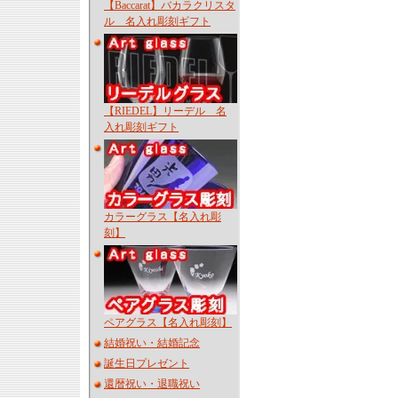
【Baccarat】バカラクリスタ
ル 名入れ彫刻ギフト
【RIEDEL】リーデル 名
入れ彫刻ギフト
カラーグラス【名入れ彫
刻】
ペアグラス【名入れ彫刻】
結婚祝い・結婚記念
誕生日プレゼント
還暦祝い・退職祝い