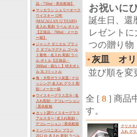
品・750ml・黒化粧箱】
お祝いに
マッカラン シェリーオーク
ウイスキー 12年
誕生日、還
(MACALLAN 12 YEARS)
名入れ 彫刻 ラベル ボトル
レゼントに
【正規品・700ml・メーカ
ー箱】
つの贈り物
ジャック ダニエル ブラッ
ク ダブルマグナム ゴール
ド着色・名入れ 彫刻 ラベ
灰皿 オリ
ル ボトル【正規品・
3000ml・箱なし】特大ボト
並び順を変
ル 3L 3リットル
角・大型ガラス灰皿 / クロ
ッシング| 名入れ グラス 彫
刻 / メーカー箱
ウイスキーグラス北斗 | 名
全 [
8
] 商品中
入れ彫刻・デコレーション
/ 黒化粧箱
す。
カット調ウイスキーグラス
アルスター | 名入れ彫刻・
デコレーション / 黒化粧箱
クリスタル
ドンペリニヨン ブラン
入れ グラ
2012 白 名入れ 彫刻 ラベル