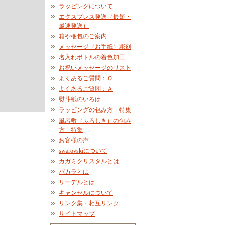
ラッピングについて
エクスプレス発送（最短・
最速発送）
箱や梱包のご案内
メッセージ（お手紙）彫刻
名入れボトルの着色加工
お祝いメッセージのリスト
よくあるご質問：Ｑ
よくあるご質問：Ａ
熨斗紙のいろは
ラッピングの包み方 特集
風呂敷（ふろしき）の包み
方 特集
お客様の声
swarovskiについて
カガミクリスタルとは
バカラとは
リーデルとは
キャンセルについて
リンク集・相互リンク
サイトマップ