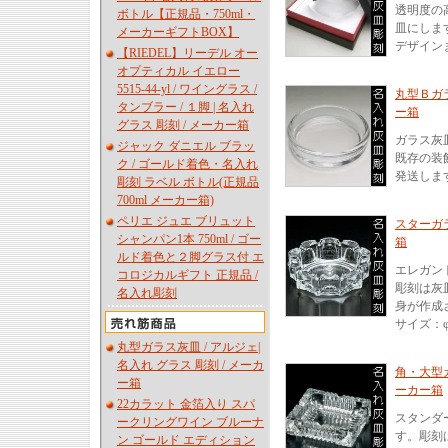
透明度の
ボトル【正規品・750ml・
皿にしま
メーカーギフトBOX】
デザイン
【RIEDEL】リーデル オー
オプティカル イエロー
5515-44-yl / ワイングラス /
丸型Ｂガラ
タンブラー / １脚 | 名入れ
ー箱
グラス 彫刻 / メーカー箱
ガラス灰
ジャック ダニエル ブラッ
既存の装
ク / ゴールド着色・名入れ
発送しま
彫刻 ラベル ボトル(正規品
700ml メーカー箱)
ペリエ ジュエ ブリュット
スターガラ
シャンパン1本 750ml / ゴー
箱
ルド着色と２脚グラス付 エ
エレガン
コロジカルギフト 正規品 /
彫刻は灰
名入れ彫刻
身が作成
サイズ：φ1
丸型ガラス灰皿 / アルジェ|
名入れ グラス 彫刻 / メーカ
角・大型ガ
ー箱
ーカー箱
22カラット 金箔入り スパ
スタンダ
ークリングワイン ブルーナ
す。彫刻
ン ゴールド エディション