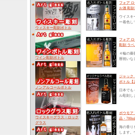
フォア 
お酒 彫刻
ウイスキ
ー着色し
ウィスキー彫刻ボトル
フォア ロ
彫刻 ラベ
４輪の薔
ワイン彫刻ボトル
暦祝いな
ジャック 
ボトル【正
ノンアルコールボトル
日本でも
ル彫刻し
ボウモア 
ウイスキーグラス・ロック
品・700
グラス
海の香り
します。