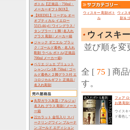
ボトル【正規品・750ml・
>
メーカーギフトBOX】
ウィスキー 彫刻ボト
ウィスキ
【RIEDEL】リーデル オー
ル
刻＆
オプティカル イエロー
5515-44-yl / ワイングラス /
タンブラー / １脚 | 名入れ
ウィスキ
グラス 彫刻 / メーカー箱
ジャック ダニエル ブラッ
並び順を変
ク / ゴールド着色・名入れ
彫刻 ラベル ボトル(正規品
700ml メーカー箱)
ペリエ ジュエ ブリュット
全 [
75
] 商品
シャンパン1本 750ml / ゴー
ルド着色と２脚グラス付 エ
コロジカルギフト 正規品 /
す。
名入れ彫刻
フォア 
丸型ガラス灰皿 / アルジェ|
お酒 彫刻
名入れ グラス 彫刻 / メーカ
ー箱
ウイスキ
ド着色し
22カラット 金箔入り スパ
ークリングワイン ブルーナ
ン ゴールド エディション