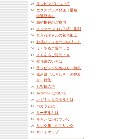
ラッピングについて
エクスプレス発送（最短・
最速発送）
箱や梱包のご案内
メッセージ（お手紙）彫刻
名入れボトルの着色加工
お祝いメッセージのリスト
よくあるご質問：Ｑ
よくあるご質問：Ａ
熨斗紙のいろは
ラッピングの包み方 特集
風呂敷（ふろしき）の包み
方 特集
お客様の声
swarovskiについて
カガミクリスタルとは
バカラとは
リーデルとは
キャンセルについて
リンク集・相互リンク
サイトマップ