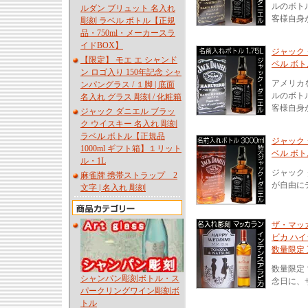
ルのボト
ルダン ブリュット 名入れ
客様自身
彫刻 ラベル ボトル【正規
品・750ml・メーカースラ
イドBOX】
ジャック 
【限定】 モエ エ シャンド
ベル ボトル
ン ロゴ入り 150年記念 シャ
アメリカを
ンパングラス / １脚 | 底面
ルのボト
名入れ グラス 彫刻 / 化粧箱
客様自身
ジャック ダニエル ブラッ
ク ウイスキー 名入れ 彫刻
ラベル ボトル【正規品
ジャック 
1000ml ギフト箱】１リット
ベル ボト
ル・1L
ジャック
麻雀牌 携帯ストラップ 2
が自由に
文字 | 名入れ 彫刻
ザ・マッ
ビカ ハ
数量限定 
数量限定
シャンパン彫刻ボトル・ス
念日に、
パークリングワイン彫刻ボ
トル