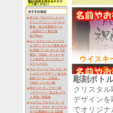
名入れ ブルーナン スパー
クリングワイン / ゴールド
着色・名入れ彫刻ラベル
（金色ギフト箱/正規
品/750ml）
ルイ ロデレール クリスタ
ル 2013 / ゴールド着色 名入
れ 彫刻 ラベル ボトル【正
規品・750ml・メーカーギ
ウイスキ
フトBOX】 ルイロデレー
ルクリスタル
いの
モエ アンペリアル ロゼ / ボ
トルネックデザイン 名入れ
彫刻ボト
彫刻 ラベル｜正規品・
750ml・メーカー箱
クリスタル
和がらす タンブラー 緑
（グリーン） | 名入れ グラ
ス 彫刻 / 簡易箱
デザインを
エルヴェ ケルラン ラ・ヴ
ァーグ・ブルー オリジナル
でオリジナ
ラベル彫刻ボトル【正規