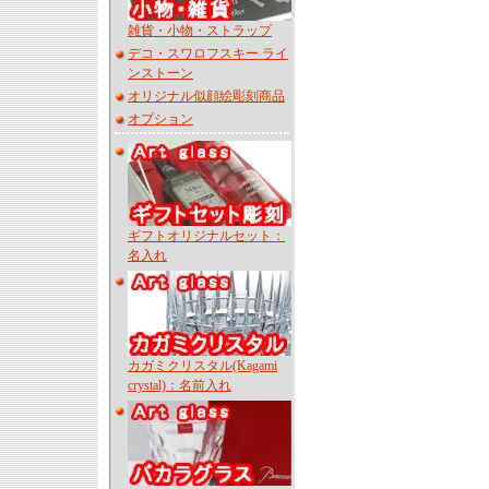
雑貨・小物・ストラップ
デコ・スワロフスキー ライ
ンストーン
オリジナル似顔絵彫刻商品
オプション
ギフトオリジナルセット：
名入れ
カガミクリスタル(Kagami
crystal)：名前入れ