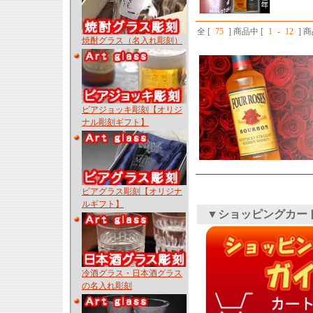
全 [
75
] 商品中 [
1
-
12
] 
焼酎グラス（名入れ彫刻）
ビアジョッキ彫刻【オリジ
ナル彫刻ギフト】
ビアグラス彫刻【オリジナ
ルギフト】
▼ショッピングカー
冷酒グラス・日本酒グラス
の名入れ彫刻