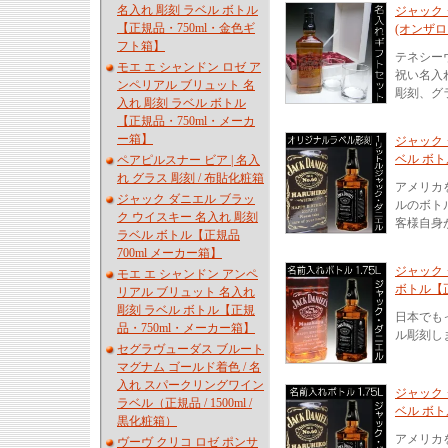
名入れ 彫刻 ラベル ボトル
ジャック 
【正規品・750ml・金色ギ
(オンザロ
フト箱】
テネシー
モエ エ シャンドン ロゼ ア
祝い名入
ンペリアル ブリュット 名
彫刻、グ
入れ 彫刻 ラベル ボトル
【正規品・750ml・メーカ
ー箱】
ジャック 
ベル ボト
ペアピルスナー ビア | 名入
れ グラス 彫刻 / 布貼化粧箱
アメリカを
ジャック ダニエル ブラッ
ルのボト
ク ウイスキー 名入れ 彫刻
客様自身
ラベル ボトル【正規品
700ml メーカー箱】
ジャック 
モエ エ シャンドン アンペ
ボトル【正
リアル ブリュット 名入れ
彫刻 ラベル ボトル【正規
日本でも
品・750ml・メーカー箱】
ル彫刻し
セグラヴューダス ブルート
マグナム ゴールド着色 / 名
入れ スパークリングワイン
ジャック 
ラベル（正規品 / 1500ml /
ベル ボトル
黒化粧箱）
アメリカを
ヴーヴ クリコ ロゼ ポンサ