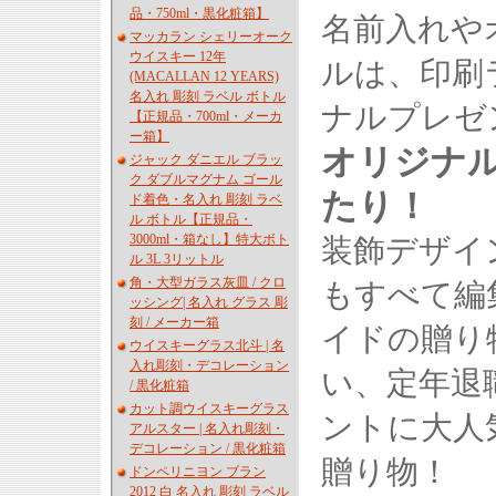
品・750ml・黒化粧箱】
名前入れや
マッカラン シェリーオーク
ウイスキー 12年
ルは、印刷
(MACALLAN 12 YEARS)
名入れ 彫刻 ラベル ボトル
ナルプレゼ
【正規品・700ml・メーカ
ー箱】
オリジナ
ジャック ダニエル ブラッ
ク ダブルマグナム ゴール
たり！
ド着色・名入れ 彫刻 ラベ
ル ボトル【正規品・
3000ml・箱なし】特大ボト
装飾デザイ
ル 3L 3リットル
角・大型ガラス灰皿 / クロ
もすべて編
ッシング| 名入れ グラス 彫
刻 / メーカー箱
イドの贈り
ウイスキーグラス北斗 | 名
入れ彫刻・デコレーション
い、定年退
/ 黒化粧箱
カット調ウイスキーグラス
ントに大人
アルスター | 名入れ彫刻・
デコレーション / 黒化粧箱
贈り物！
ドンペリニヨン ブラン
2012 白 名入れ 彫刻 ラベル