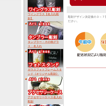
ワイングラス【名入れ彫
彫刻デザイン決定後の３～７
刻】
ださい。
タンブラー・その他グラ
ス：名入れ
ガラスフォトフレームスタ
ンド《オリジナル彫刻》
アクセサリーケース名入れ
彫刻