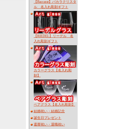
【Baccarat】バカラクリスタ
ル 名入れ彫刻ギフト
【RIEDEL】リーデル 名
入れ彫刻ギフト
カラーグラス【名入れ彫
刻】
ペアグラス【名入れ彫刻】
結婚祝い・結婚記念
誕生日プレゼント
還暦祝い・退職祝い