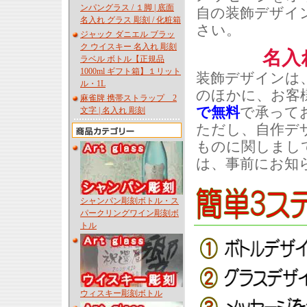
ンパングラス / １脚 | 底面
自の装飾デザイ
名入れ グラス 彫刻 / 化粧箱
さい。
ジャック ダニエル ブラッ
ク ウイスキー 名入れ 彫刻
名入
ラベル ボトル【正規品
1000ml ギフト箱】１リット
装飾デザインは
ル・1L
のほかに、お客
麻雀牌 携帯ストラップ 2
で無料
で承って
文字 | 名入れ 彫刻
ただし、自作デ
ものに関しまし
は、事前にお知
シャンパン彫刻ボトル・ス
パークリングワイン彫刻ボ
トル
ウィスキー彫刻ボトル