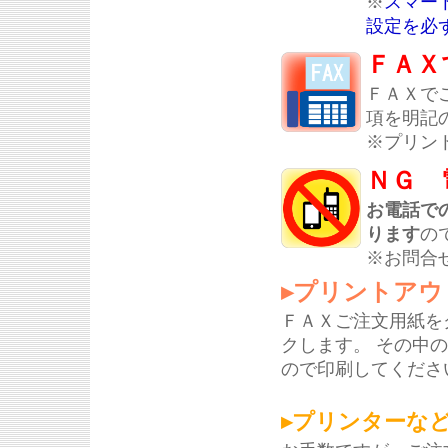
※
スマー
設定を必
ＦＡＸ
ＦＡＸで
項を明記
※プリン
ＮＧ 
お電話で
ります
の
※お問合
▸プリントアウ
ＦＡＸご注文用紙を
クします。 その中
ので印刷してくださ
▸プリンターな