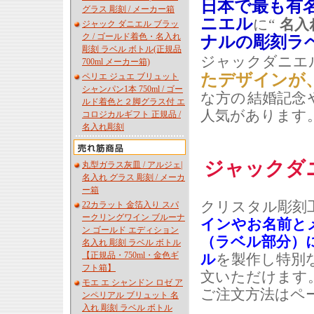
日本で最も有名
グラス 彫刻 / メーカー箱
ニエル
に“
名入
ジャック ダニエル ブラッ
ク / ゴールド着色・名入れ
ナルの彫刻ラ
彫刻 ラベル ボトル(正規品
ジャックダニエ
700ml メーカー箱)
たデザインが
ペリエ ジュエ ブリュット
シャンパン1本 750ml / ゴー
な方の
結婚記念
ルド着色と２脚グラス付 エ
人気があります
コロジカルギフト 正規品 /
名入れ彫刻
ジャックダ
丸型ガラス灰皿 / アルジェ|
名入れ グラス 彫刻 / メーカ
ー箱
クリスタル彫刻
22カラット 金箔入り スパ
ークリングワイン ブルーナ
インやお名前と
ン ゴールド エディション
（ラベル部分）
名入れ 彫刻 ラベル ボトル
【正規品・750ml・金色ギ
ル
を製作し特別
フト箱】
文いただけます
モエ エ シャンドン ロゼ ア
ご注文方法はペ
ンペリアル ブリュット 名
入れ 彫刻 ラベル ボトル