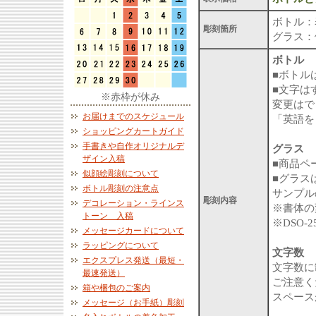
ボトル：
彫刻箇所
グラス：
ボトル
■ボトル
■文字は
※赤枠が休み
変更はで
お届けまでのスケジュール
「英語を
ショッピングカートガイド
手書きや自作オリジナルデ
グラス
ザイン入稿
■商品ペ
似顔絵彫刻について
■グラス
ボトル彫刻の注意点
サンプル
彫刻内容
デコレーション・ラインス
※書体の
トーン 入稿
※DSO
メッセージカードについて
ラッピングについて
文字数
エクスプレス発送（最短・
文字数に
最速発送）
ご注意く
箱や梱包のご案内
スペース
メッセージ（お手紙）彫刻