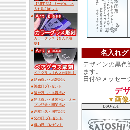
【RIEDEL】リーデル 名
入れ彫刻ギフト
カラーグラス【名入れ彫
刻】
名入れグ
デザインの黒色
ます。
ペアグラス【名入れ彫刻】
日付やメッセー
結婚祝い・結婚記念
誕生日プレゼント
デ
還暦祝い・退職祝い
▼画像
開店祝い・新装祝い・オー
プン記念・開業祝い
DSO-251
創立記念・周年記念
父の日 プレゼント
母の日 プレゼント