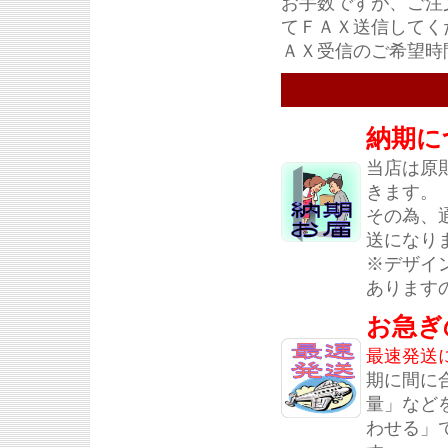
お手数ですが、ご注
てＦＡＸ送信してく
ＡＸ受信のご希望時
納期に
当店は原
きます。
その為、
送になり
※デザイ
あります
お急ぎ
最速発送
期に間に
量」など
わせる」