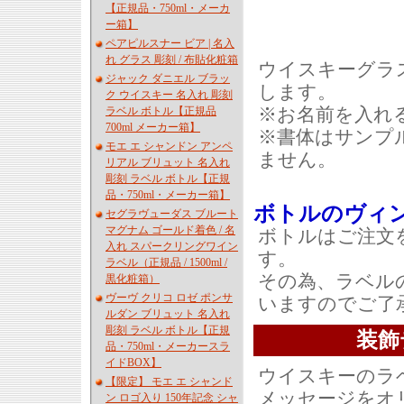
【正規品・750ml・メーカ
ー箱】
ペアピルスナー ビア | 名入
れ グラス 彫刻 / 布貼化粧箱
ウイスキーグラ
ジャック ダニエル ブラッ
します。
ク ウイスキー 名入れ 彫刻
※お名前を入れ
ラベル ボトル【正規品
700ml メーカー箱】
※書体はサンプ
モエ エ シャンドン アンペ
ません。
リアル ブリュット 名入れ
彫刻 ラベル ボトル【正規
品・750ml・メーカー箱】
ボトルのヴィ
セグラヴューダス ブルート
マグナム ゴールド着色 / 名
ボトルはご注文
入れ スパークリングワイン
す。
ラベル（正規品 / 1500ml /
その為、ラベル
黒化粧箱）
ヴーヴ クリコ ロゼ ポンサ
いますのでご了
ルダン ブリュット 名入れ
彫刻 ラベル ボトル【正規
装飾
品・750ml・メーカースラ
イドBOX】
ウイスキーのラ
【限定】 モエ エ シャンド
メッセージをオ
ン ロゴ入り 150年記念 シャ