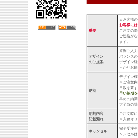
☆お客様の
お客様には
重要
ご注文の際
ご連絡がな
ます。
原則ご入力
デザイン
バランスの
のご提案
デザイン確
っかりお願
デザイン確
※ご注文内
日数を要す
納期
早い納期を
早めの納期
大至急の場
彫刻内容
ご注文時に
記載漏れ
※入稿オリ
完全受注生
キャンセル
ャンセルは