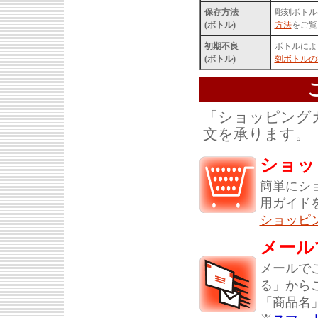
保存方法
彫刻ボトル
(ボトル)
方法
をご覧
初期不良
ボトルによ
(ボトル)
刻ボトルの
「ショッピング
文を承ります。
ショッ
簡単にシ
用ガイド
ショッピ
メール
メールで
る」から
「商品名