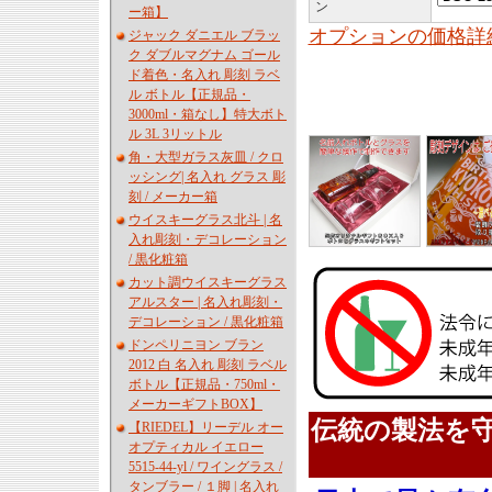
ン
ー箱】
オプションの価格詳
ジャック ダニエル ブラッ
ク ダブルマグナム ゴール
ド着色・名入れ 彫刻 ラベ
ル ボトル【正規品・
3000ml・箱なし】特大ボト
ル 3L 3リットル
角・大型ガラス灰皿 / クロ
ッシング| 名入れ グラス 彫
刻 / メーカー箱
ウイスキーグラス北斗 | 名
入れ彫刻・デコレーション
/ 黒化粧箱
カット調ウイスキーグラス
アルスター | 名入れ彫刻・
デコレーション / 黒化粧箱
ドンペリニヨン ブラン
2012 白 名入れ 彫刻 ラベル
ボトル【正規品・750ml・
メーカーギフトBOX】
伝統の製法を守る
【RIEDEL】リーデル オー
オプティカル イエロー
5515-44-yl / ワイングラス /
タンブラー / １脚 | 名入れ