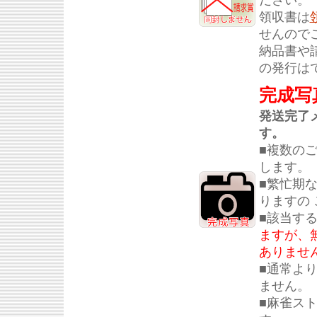
ださい。
領収書は
せんので
納品書や
の発行は
完成写
発送完了
す。
■複数の
します。
■繁忙期
りますの
■該当す
ますが、
ありませ
■通常よ
ません。
■麻雀ス