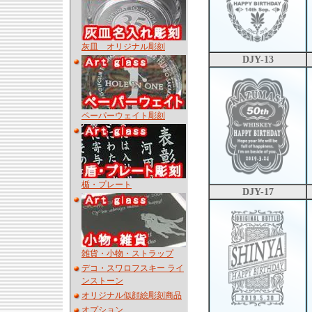
灰皿 オリジナル彫刻
DJY-13
ペーパーウェイト彫刻
楯・プレート
DJY-17
雑貨・小物・ストラップ
デコ・スワロフスキー ライ
ンストーン
オリジナル似顔絵彫刻商品
オプション