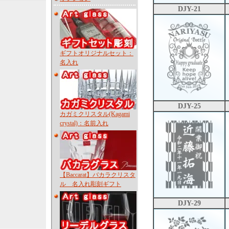
DJY-21
ギフトオリジナルセット：
名入れ
DJY-25
カガミクリスタル(Kagami
crystal)：名前入れ
【Baccarat】バカラクリスタ
ル 名入れ彫刻ギフト
DJY-29