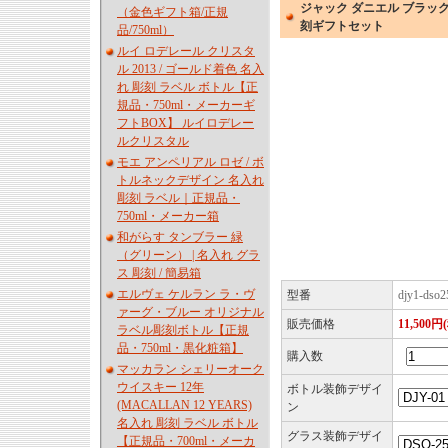
ジャック ダニエル ブラック
（金色ギフト箱/正規
刻ギフトセット
品/750ml）
ルイ ロデレール クリスタ
ル 2013 / ゴールド着色 名入
れ 彫刻 ラベル ボトル【正
規品・750ml・メーカーギ
フトBOX】 ルイロデレー
ルクリスタル
モエ アンペリアル ロゼ / ボ
トルネックデザイン 名入れ
彫刻 ラベル｜正規品・
750ml・メーカー箱
和がらす タンブラー 緑
（グリーン） | 名入れ グラ
ス 彫刻 / 簡易箱
エルヴェ ケルラン ラ・ヴ
型番
djy1-dso
ァーグ・ブルー オリジナル
販売価格
11,500円
ラベル彫刻ボトル【正規
品・750ml・黒化粧箱】
購入数
マッカラン シェリーオーク
ウイスキー 12年
ボトル装飾デザイ
(MACALLAN 12 YEARS)
ン
名入れ 彫刻 ラベル ボトル
グラス装飾デザイ
【正規品・700ml・メーカ