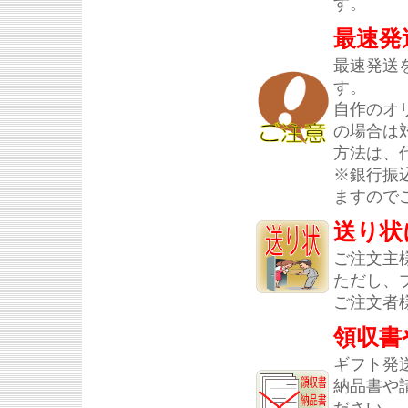
す。
最速発
最速発送
す。
自作のオ
の場合は
方法は、
※銀行振
ますので
送り状
ご注文主
ただし、
ご注文者
領収書
ギフト発
納品書や