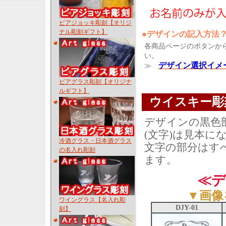
ビアジョッキ彫刻【オリジ
ナル彫刻ギフト】
●デザインの記入方法
各商品ページのボタンか
い。
デザイン選択イメ
≫
ビアグラス彫刻【オリジナ
ルギフト】
ウイスキー彫
デザインの黒色
(文字)は見本に
冷酒グラス・日本酒グラス
文字の部分はす
の名入れ彫刻
ます。
≪デ
▼画像
ワイングラス【名入れ彫
DJY-01
刻】