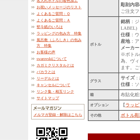
名入れボトルの着色加工
彫刻内容
お祝いメッセージのリスト
ご注文フ
よくあるご質問：Ｑ
よくあるご質問：Ａ
銘柄
：ジ
熨斗紙のいろは
LABEL)
ラッピングの包み方 特集
仕様
：ウイ
風呂敷（ふろしき）の包み
産地
：ア
ボトル
方 特集
メーカー
お客様の声
※ボトル
swarovskiについて
為、ヴィ
カガミクリスタルとは
ます。ご
バカラとは
サイズ
：
リーデルとは
グラス
仕様
：ソ
キャンセルについて
リンク集・相互リンク
布貼化粧
箱
サイトマップ
【
ラッピ
オプション
メルマガ登録・解除はこちら
ボトル彫
その他