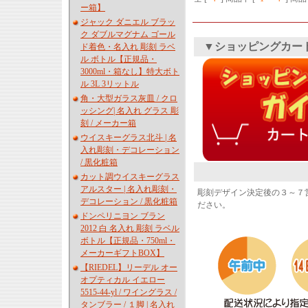
ー箱】
ジャック ダニエル ブラッ
ク ダブルマグナム ゴール
▼ショッピングカー
ド着色・名入れ 彫刻 ラベ
ル ボトル【正規品・
3000ml・箱なし】特大ボト
ル 3L 3リットル
角・大型ガラス灰皿 / クロ
ッシング| 名入れ グラス 彫
刻 / メーカー箱
ウイスキーグラス北斗 | 名
入れ彫刻・デコレーション
/ 黒化粧箱
カット調ウイスキーグラス
アルスター | 名入れ彫刻・
彫刻デザイン決定後の３～７
デコレーション / 黒化粧箱
ださい。
ドンペリニヨン ブラン
2012 白 名入れ 彫刻 ラベル
ボトル【正規品・750ml・
メーカーギフトBOX】
【RIEDEL】リーデル オー
オプティカル イエロー
5515-44-yl / ワイングラス /
タンブラー / １脚 | 名入れ