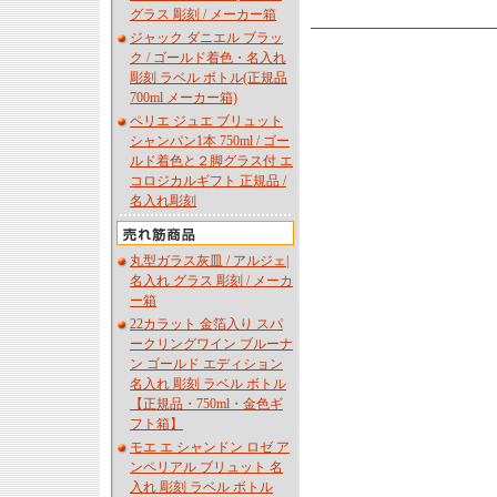
グラス 彫刻 / メーカー箱
ジャック ダニエル ブラッ
ク / ゴールド着色・名入れ
彫刻 ラベル ボトル(正規品
700ml メーカー箱)
ペリエ ジュエ ブリュット
シャンパン1本 750ml / ゴー
ルド着色と２脚グラス付 エ
コロジカルギフト 正規品 /
名入れ彫刻
丸型ガラス灰皿 / アルジェ|
名入れ グラス 彫刻 / メーカ
ー箱
22カラット 金箔入り スパ
ークリングワイン ブルーナ
ン ゴールド エディション
名入れ 彫刻 ラベル ボトル
【正規品・750ml・金色ギ
フト箱】
モエ エ シャンドン ロゼ ア
ンペリアル ブリュット 名
入れ 彫刻 ラベル ボトル