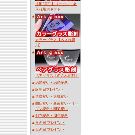
【RIEDEL】リーデル 名
入れ彫刻ギフト
カラーグラス【名入れ彫
刻】
ペアグラス【名入れ彫刻】
結婚祝い・結婚記念
誕生日プレゼント
還暦祝い・退職祝い
開店祝い・新装祝い・オー
プン記念・開業祝い
創立記念・周年記念
父の日 プレゼント
母の日 プレゼント