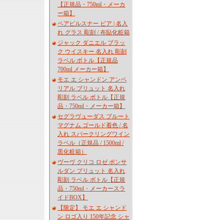
【正規品・750ml・メーカ
ー箱】
ペアピルスナー ビア | 名入
れ グラス 彫刻 / 布貼化粧箱
ジャック ダニエル ブラッ
ク ウイスキー 名入れ 彫刻
ラベル ボトル【正規品
700ml メーカー箱】
モエ エ シャンドン アンペ
リアル ブリュット 名入れ
彫刻 ラベル ボトル【正規
品・750ml・メーカー箱】
セグラヴューダス ブルート
マグナム ゴールド着色 / 名
入れ スパークリングワイン
ラベル（正規品 / 1500ml /
黒化粧箱）
ヴーヴ クリコ ロゼ ポンサ
ルダン ブリュット 名入れ
彫刻 ラベル ボトル【正規
品・750ml・メーカースラ
イドBOX】
【限定】 モエ エ シャンド
ン ロゴ入り 150年記念 シャ