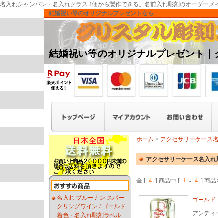
名入れシャンパン・名入れグラス 1個から製作できる。名前入れ彫刻のオーダーメ
結婚祝い等のオリジナルプレゼントなら
結婚祝い等のオリジナルプレゼント｜
ホーム
>
アクセサリーケース
アクセサリーケース名入れ
全 [
4
] 商品中 [
1
-
4
] 商
名入れ ブルーナン スパー
ゴールド 
クリングワイン / ゴールド
アンティ
着色・名入れ彫刻ラベル