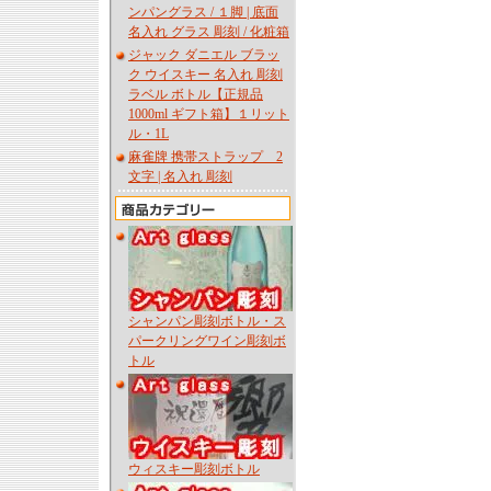
ンパングラス / １脚 | 底面
名入れ グラス 彫刻 / 化粧箱
ジャック ダニエル ブラッ
ク ウイスキー 名入れ 彫刻
ラベル ボトル【正規品
1000ml ギフト箱】１リット
ル・1L
麻雀牌 携帯ストラップ 2
文字 | 名入れ 彫刻
シャンパン彫刻ボトル・ス
パークリングワイン彫刻ボ
トル
ウィスキー彫刻ボトル