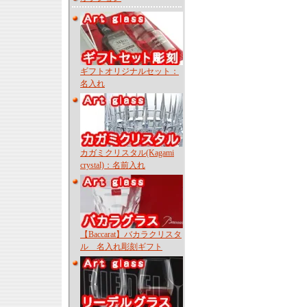
ギフトオリジナルセット：
名入れ
カガミクリスタル(Kagami
crystal)：名前入れ
【Baccarat】バカラクリスタ
ル 名入れ彫刻ギフト