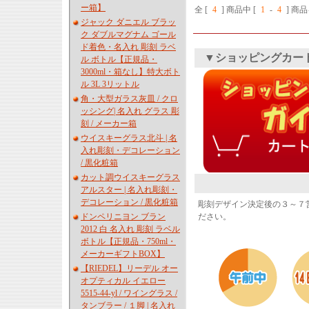
ー箱】
全 [
4
] 商品中 [
1
-
4
] 商
ジャック ダニエル ブラッ
ク ダブルマグナム ゴール
ド着色・名入れ 彫刻 ラベ
▼ショッピングカー
ル ボトル【正規品・
3000ml・箱なし】特大ボト
ル 3L 3リットル
角・大型ガラス灰皿 / クロ
ッシング| 名入れ グラス 彫
刻 / メーカー箱
ウイスキーグラス北斗 | 名
入れ彫刻・デコレーション
/ 黒化粧箱
カット調ウイスキーグラス
アルスター | 名入れ彫刻・
デコレーション / 黒化粧箱
彫刻デザイン決定後の３～７
ドンペリニヨン ブラン
ださい。
2012 白 名入れ 彫刻 ラベル
ボトル【正規品・750ml・
メーカーギフトBOX】
【RIEDEL】リーデル オー
オプティカル イエロー
5515-44-yl / ワイングラス /
タンブラー / １脚 | 名入れ