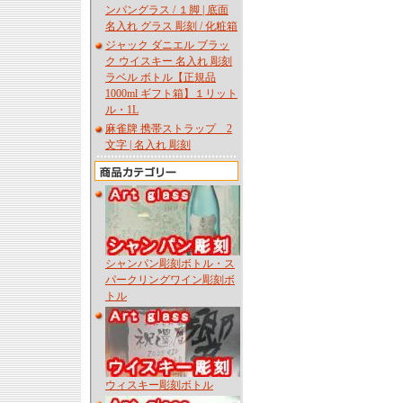
ンパングラス / １脚 | 底面
名入れ グラス 彫刻 / 化粧箱
ジャック ダニエル ブラッ
ク ウイスキー 名入れ 彫刻
ラベル ボトル【正規品
1000ml ギフト箱】１リット
ル・1L
麻雀牌 携帯ストラップ 2
文字 | 名入れ 彫刻
シャンパン彫刻ボトル・ス
パークリングワイン彫刻ボ
トル
ウィスキー彫刻ボトル