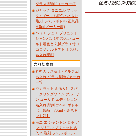
グラス 彫刻 / メーカー箱
ジャック ダニエル ブラッ
ク / ゴールド着色・名入れ
彫刻 ラベル ボトル(正規品
700ml メーカー箱)
ペリエ ジュエ ブリュット
シャンパン1本 750ml / ゴー
ルド着色と２脚グラス付 エ
コロジカルギフト 正規品 /
名入れ彫刻
丸型ガラス灰皿 / アルジェ|
名入れ グラス 彫刻 / メーカ
ー箱
22カラット 金箔入り スパ
ークリングワイン ブルーナ
ン ゴールド エディション
名入れ 彫刻 ラベル ボトル
【正規品・750ml・金色ギ
フト箱】
モエ エ シャンドン ロゼ ア
ンペリアル ブリュット 名
入れ 彫刻 ラベル ボトル