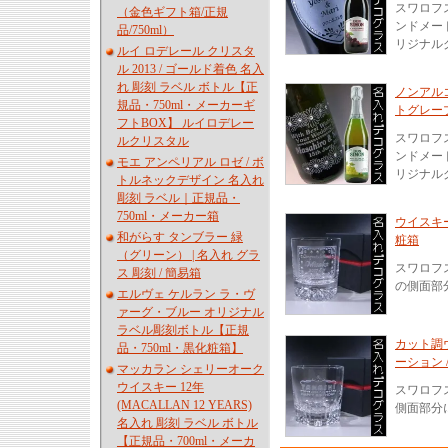
スワロフ
（金色ギフト箱/正規
ンドメー
品/750ml）
リジナル
ルイ ロデレール クリスタ
ル 2013 / ゴールド着色 名入
れ 彫刻 ラベル ボトル【正
ノンアル
規品・750ml・メーカーギ
トグレープ
フトBOX】 ルイロデレー
スワロフ
ルクリスタル
ンドメー
モエ アンペリアル ロゼ / ボ
リジナル
トルネックデザイン 名入れ
彫刻 ラベル｜正規品・
750ml・メーカー箱
ウイスキー
和がらす タンブラー 緑
粧箱
（グリーン） | 名入れ グラ
スワロフ
ス 彫刻 / 簡易箱
の側面部
エルヴェ ケルラン ラ・ヴ
ァーグ・ブルー オリジナル
ラベル彫刻ボトル【正規
カット調
品・750ml・黒化粧箱】
ーション 
マッカラン シェリーオーク
ウイスキー 12年
スワロフ
(MACALLAN 12 YEARS)
側面部分
名入れ 彫刻 ラベル ボトル
【正規品・700ml・メーカ