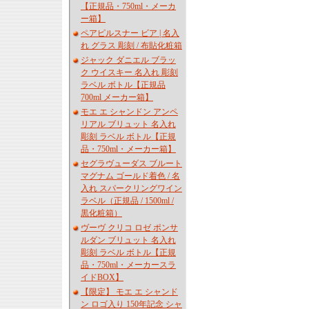
【正規品・750ml・メーカ
ー箱】
ペアピルスナー ビア | 名入
れ グラス 彫刻 / 布貼化粧箱
ジャック ダニエル ブラッ
ク ウイスキー 名入れ 彫刻
ラベル ボトル【正規品
700ml メーカー箱】
モエ エ シャンドン アンペ
リアル ブリュット 名入れ
彫刻 ラベル ボトル【正規
品・750ml・メーカー箱】
セグラヴューダス ブルート
マグナム ゴールド着色 / 名
入れ スパークリングワイン
ラベル（正規品 / 1500ml /
黒化粧箱）
ヴーヴ クリコ ロゼ ポンサ
ルダン ブリュット 名入れ
彫刻 ラベル ボトル【正規
品・750ml・メーカースラ
イドBOX】
【限定】 モエ エ シャンド
ン ロゴ入り 150年記念 シャ