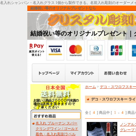
名入れシャンパン・名入れグラス 1個から製作できる。名前入れ彫刻のオーダーメ
結婚祝い等のオリジナルプレゼントなら
結婚祝い等のオリジナルプレゼント｜
ホーム
>
デコ・スワロフスキー
デコ・スワロフスキー ラ
全 [
4
] 商品中 [
1
-
4
] 商
名入れ ブルーナン スパー
ノンアル
クリングワイン / ゴールド
グレープ 
着色・名入れ彫刻ラベル