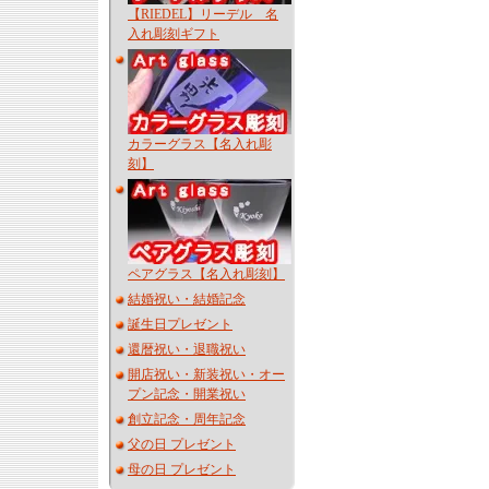
【RIEDEL】リーデル 名
入れ彫刻ギフト
カラーグラス【名入れ彫
刻】
ペアグラス【名入れ彫刻】
結婚祝い・結婚記念
誕生日プレゼント
還暦祝い・退職祝い
開店祝い・新装祝い・オー
プン記念・開業祝い
創立記念・周年記念
父の日 プレゼント
母の日 プレゼント