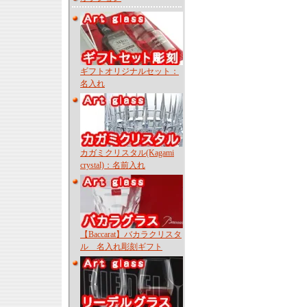
ギフトオリジナルセット：
名入れ
カガミクリスタル(Kagami
crystal)：名前入れ
【Baccarat】バカラクリスタ
ル 名入れ彫刻ギフト