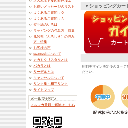
名入れボトルの着色加工
▼ショッピングカー
お祝いメッセージのリスト
よくあるご質問：Ｑ
よくあるご質問：Ａ
熨斗紙のいろは
ラッピングの包み方 特集
風呂敷（ふろしき）の包み
方 特集
お客様の声
swarovskiについて
カガミクリスタルとは
バカラとは
彫刻デザイン決定後の３～７
リーデルとは
ださい。
キャンセルについて
リンク集・相互リンク
サイトマップ
メルマガ登録・解除はこちら