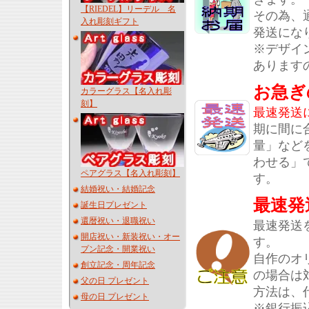
【RIEDEL】リーデル 名
その為、
入れ彫刻ギフト
発送にな
※デザイ
あります
お急ぎ
カラーグラス【名入れ彫
刻】
最速発送
期に間に
量」など
わせる」
ペアグラス【名入れ彫刻】
す。
結婚祝い・結婚記念
最速発
誕生日プレゼント
還暦祝い・退職祝い
最速発送
開店祝い・新装祝い・オー
す。
プン記念・開業祝い
自作のオ
創立記念・周年記念
の場合は
父の日 プレゼント
方法は、
母の日 プレゼント
※銀行振