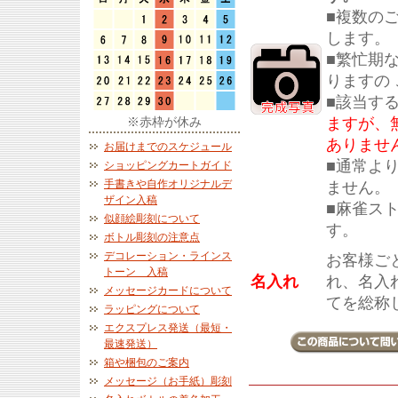
■複数の
します。
■繁忙期
りますの
■該当す
ますが、
※赤枠が休み
ありませ
お届けまでのスケジュール
■通常よ
ショッピングカートガイド
手書きや自作オリジナルデ
ません。
ザイン入稿
■麻雀ス
似顔絵彫刻について
す。
ボトル彫刻の注意点
デコレーション・ラインス
お客様ご
トーン 入稿
名入れ
れ、名入
メッセージカードについて
てを総称
ラッピングについて
エクスプレス発送（最短・
最速発送）
箱や梱包のご案内
メッセージ（お手紙）彫刻