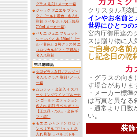
カガミク
グラス 彫刻 / メーカー箱
クリスタル彫刻
ジャック ダニエル ブラッ
ク / ゴールド着色・名入れ
インやお名前と
彫刻 ラベル ボトル(正規品
世界にひとつの
700ml メーカー箱)
宮内庁御用達の
ペリエ ジュエ ブリュット
シャンパン1本 750ml / ゴー
スは贈り物に人
ルド着色と２脚グラス付 エ
ご自身の名前
コロジカルギフト 正規品 /
し記念日の乾
名入れ彫刻
カ
丸型ガラス灰皿 / アルジェ|
・グラスの向き
名入れ グラス 彫刻 / メーカ
ー箱
す場合がありま
22カラット 金箔入り スパ
・メーカー標準
ークリングワイン ブルーナ
は写真と異なる
ン ゴールド エディション
名入れ 彫刻 ラベル ボトル
・通常より日数
【正規品・750ml・金色ギ
い。
フト箱】
モエ エ シャンドン ロゼ ア
装飾
ンペリアル ブリュット 名
入れ 彫刻 ラベル ボトル