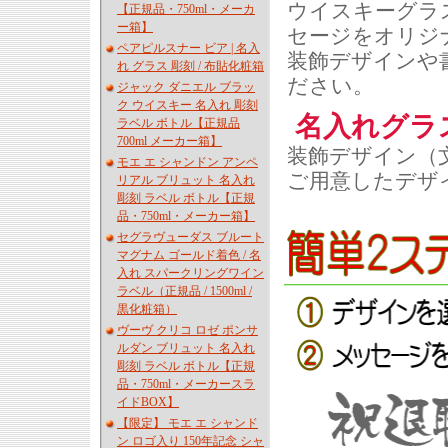
ウイスキーグラ
【正規品・750ml・メーカ
ー箱】
セージをオリジ
ペアピルスナー ビア | 名入
装飾デザインや
れ グラス 彫刻 / 布貼化粧箱
ださい。
ジャック ダニエル ブラッ
ク ウイスキー 名入れ 彫刻
名入れグラ
ラベル ボトル【正規品
700ml メーカー箱】
装飾デザイン（
モエ エ シャンドン アンペ
ご用意したデザ
リアル ブリュット 名入れ
彫刻 ラベル ボトル【正規
品・750ml・メーカー箱】
セグラヴューダス ブルート
マグナム ゴールド着色 / 名
入れ スパークリングワイン
ラベル（正規品 / 1500ml /
黒化粧箱）
ヴーヴ クリコ ロゼ ポンサ
ルダン ブリュット 名入れ
彫刻 ラベル ボトル【正規
品・750ml・メーカースラ
イドBOX】
【限定】 モエ エ シャンド
ン ロゴ入り 150年記念 シャ