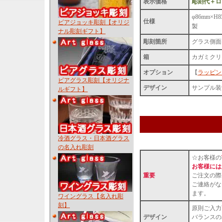
表示価格
彫刻代＋ロッ
φ86mm×
仕様
ビアジョッキ彫刻【オリジ
製
ナル彫刻ギフト】
彫刻箇所
グラス側面
箱
カガミクリ
オプション
【
ラッピン
ビアグラス彫刻【オリジナ
デザイン
サンプル装
ルギフト】
冷酒グラス・日本酒グラス
の名入れ彫刻
☆お客様の
お客様には
重要
ご注文の際
ご連絡がな
ます。
ワイングラス【名入れ彫
刻】
原則ご入力
デザイン
バランスの