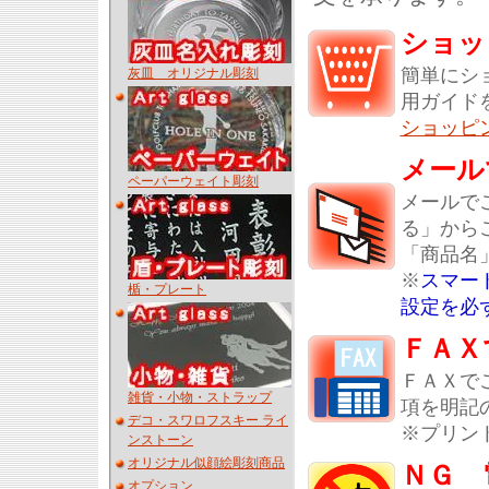
ショッ
簡単にシ
灰皿 オリジナル彫刻
用ガイド
ショッピ
メール
ペーパーウェイト彫刻
メールで
る」から
「商品名
※
スマー
楯・プレート
設定を必
ＦＡＸ
ＦＡＸで
雑貨・小物・ストラップ
項を明記
デコ・スワロフスキー ライ
※プリン
ンストーン
オリジナル似顔絵彫刻商品
ＮＧ 
オプション