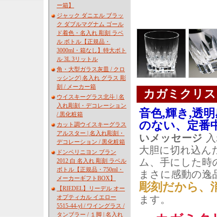
ー箱】
ジャック ダニエル ブラッ
ク ダブルマグナム ゴール
ド着色・名入れ 彫刻 ラベ
ル ボトル【正規品・
3000ml・箱なし】特大ボト
ル 3L 3リットル
角・大型ガラス灰皿 / クロ
ッシング| 名入れ グラス 彫
刻 / メーカー箱
カガミクリス
ウイスキーグラス北斗 | 名
入れ彫刻・デコレーション
音色,輝き,透
/ 黒化粧箱
のない、定番
カット調ウイスキーグラス
アルスター | 名入れ彫刻・
いメッセージ
入
デコレーション / 黒化粧箱
大胆に切れ込ん
ドンペリニヨン ブラン
ム、手にした時
2012 白 名入れ 彫刻 ラベル
ボトル【正規品・750ml・
まさに感動の逸
メーカーギフトBOX】
彫刻だから、
【RIEDEL】リーデル オー
オプティカル イエロー
ます。
5515-44-yl / ワイングラス /
タンブラー / １脚 | 名入れ