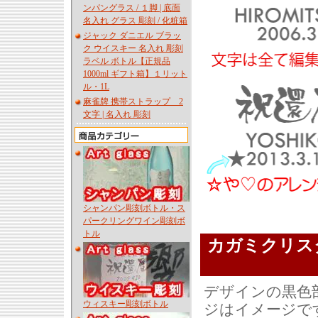
ンパングラス / １脚 | 底面
名入れ グラス 彫刻 / 化粧箱
ジャック ダニエル ブラッ
ク ウイスキー 名入れ 彫刻
ラベル ボトル【正規品
1000ml ギフト箱】１リット
ル・1L
麻雀牌 携帯ストラップ 2
文字 | 名入れ 彫刻
シャンパン彫刻ボトル・ス
パークリングワイン彫刻ボ
トル
カガミクリス
デザインの黒色
ウィスキー彫刻ボトル
ジはイメージで