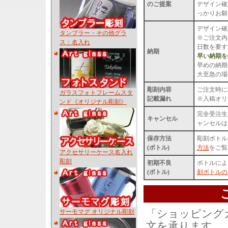
のご提案
デザイン確
っかりお願
デザイン確
タンブラー・その他グラ
※ご注文内
ス：名入れ
日数を要す
納期
早い納期を
早めの納期
大至急の場
彫刻内容
ご注文時に
ガラスフォトフレームスタ
記載漏れ
※入稿オリ
ンド《オリジナル彫刻》
完全受注生
キャンセル
ャンセルは
保存方法
彫刻ボトル
(ボトル)
方法
をご覧
アクセサリーケース名入れ
彫刻
初期不良
ボトルによ
(ボトル)
刻ボトルの
「ショッピング
サーモマグ オリジナル彫刻
文を承ります。