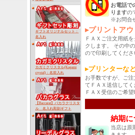
お電話で
ります
の
※お問合
▸プリントアウ
ギフトオリジナルセット：
名入れ
ＦＡＸご注文用紙を
クします。 その中
ので印刷してくださ
カガミクリスタル(Kagami
▸プリンターな
crystal)：名前入れ
お手数ですが、ご注
てＦＡＸ送信してく
ＦＡＸ受信のご希望
【Baccarat】バカラクリスタ
ル 名入れ彫刻ギフト
納期に
当店は原
きます。