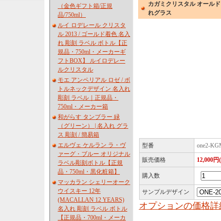
カガミクリスタル オールドグラス
（金色ギフト箱/正規
れグラス
品/750ml）
ルイ ロデレール クリスタ
ル 2013 / ゴールド着色 名入
れ 彫刻 ラベル ボトル【正
規品・750ml・メーカーギ
フトBOX】 ルイロデレー
ルクリスタル
モエ アンペリアル ロゼ / ボ
トルネックデザイン 名入れ
彫刻 ラベル｜正規品・
750ml・メーカー箱
和がらす タンブラー 緑
（グリーン） | 名入れ グラ
ス 彫刻 / 簡易箱
エルヴェ ケルラン ラ・ヴ
型番
one2-KG
ァーグ・ブルー オリジナル
販売価格
12,000円
ラベル彫刻ボトル【正規
品・750ml・黒化粧箱】
購入数
マッカラン シェリーオーク
ウイスキー 12年
サンプルデザイン
(MACALLAN 12 YEARS)
オプションの価格詳
名入れ 彫刻 ラベル ボトル
【正規品・700ml・メーカ