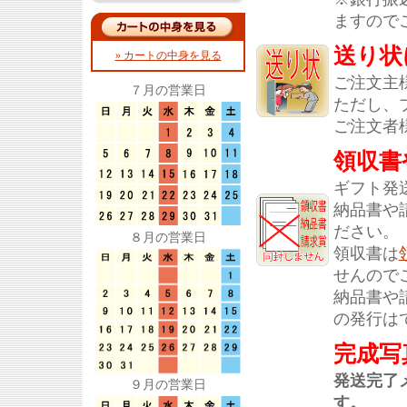
ますので
送り状
» カートの中身を見る
ご注文主
７月の営業日
ただし、
ご注文者
領収書
ギフト発
納品書や
ださい。
８月の営業日
領収書は
せんので
納品書や
の発行は
完成写
発送完了
９月の営業日
す。