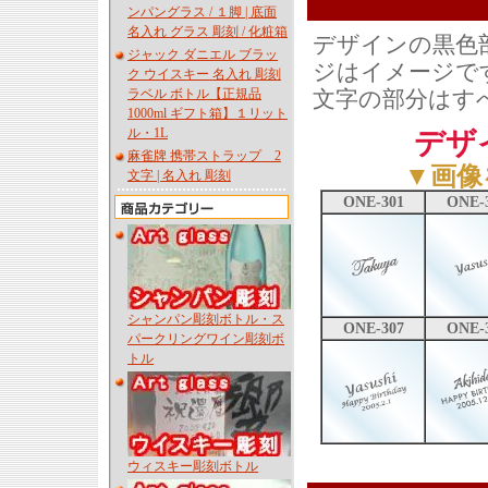
ンパングラス / １脚 | 底面
名入れ グラス 彫刻 / 化粧箱
デザインの黒色
ジャック ダニエル ブラッ
ジはイメージで
ク ウイスキー 名入れ 彫刻
文字の部分はす
ラベル ボトル【正規品
1000ml ギフト箱】１リット
ル・1L
デザ
麻雀牌 携帯ストラップ 2
▼画像
文字 | 名入れ 彫刻
ONE-301
ONE-
シャンパン彫刻ボトル・ス
ONE-307
ONE-
パークリングワイン彫刻ボ
トル
ウィスキー彫刻ボトル