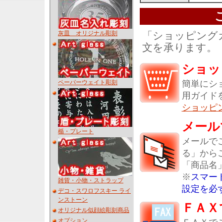
「ショッピング
灰皿 オリジナル彫刻
文を承ります。
ショッ
簡単にシ
ペーパーウェイト彫刻
用ガイド
ショッピ
メール
楯・プレート
メールで
る」から
「商品名
※
スマー
雑貨・小物・ストラップ
設定を必
デコ・スワロフスキー ライ
ンストーン
ＦＡＸ
オリジナル似顔絵彫刻商品
オプション