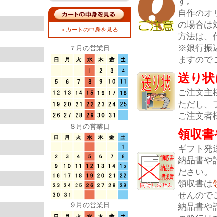
す。
自作のオ
の場合は
» カートの中身を見る
方法は、
※銀行振
７月の営業日
ますので
送り状
ご注文主
ただし、
ご注文者
８月の営業日
領収書
ギフト発
納品書や
ださい。
領収書は
せんので
９月の営業日
納品書や