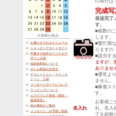
の発行は
完成写
発送完了
す。
■複数の
※赤枠が休み
します。
■繁忙期
お届けまでのスケジュール
ショッピングカートガイド
りますの
手書きや自作オリジナルデ
■該当す
ザイン入稿
ますが、
似顔絵彫刻について
ありませ
ボトル彫刻の注意点
■通常よ
デコレーション・ラインス
トーン 入稿
ません。
メッセージカードについて
■麻雀ス
ラッピングについて
す。
エクスプレス発送（最短・
最速発送）
お客様ご
箱や梱包のご案内
名入れ
れ、名入
メッセージ（お手紙）彫刻
てを総称