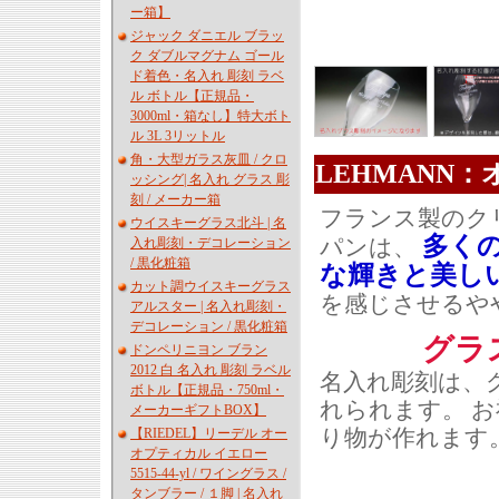
ー箱】
ジャック ダニエル ブラッ
ク ダブルマグナム ゴール
ド着色・名入れ 彫刻 ラベ
ル ボトル【正規品・
3000ml・箱なし】特大ボト
ル 3L 3リットル
角・大型ガラス灰皿 / クロ
LEHMANN
ッシング| 名入れ グラス 彫
刻 / メーカー箱
フランス製のク
ウイスキーグラス北斗 | 名
多く
パンは、
入れ彫刻・デコレーション
/ 黒化粧箱
な輝きと美し
カット調ウイスキーグラス
を感じさせるや
アルスター | 名入れ彫刻・
デコレーション / 黒化粧箱
グラ
ドンペリニヨン ブラン
2012 白 名入れ 彫刻 ラベル
名入れ彫刻
は、
ボトル【正規品・750ml・
れられます。 
メーカーギフトBOX】
り物が作れます
【RIEDEL】リーデル オー
オプティカル イエロー
5515-44-yl / ワイングラス /
タンブラー / １脚 | 名入れ