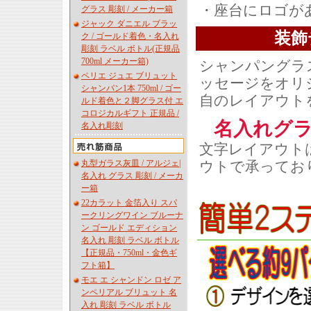
・座台にロゴが
グラス 彫刻 / メーカー箱
ジャック ダニエル ブラッ
装飾
ク / ゴールド着色・名入れ
彫刻 ラベル ボトル(正規品
700ml メーカー箱)
シャンパングラ
ペリエ ジュエ ブリュット
ッセージをオリ
シャンパン1本 750ml / ゴー
自のレイアウト
ルド着色と２脚グラス付 エ
コロジカルギフト 正規品 /
名入れグ
名入れ彫刻
文字レイアウト
ウトで承ってお
丸型ガラス灰皿 / アルジェ|
名入れ グラス 彫刻 / メーカ
ー箱
22カラット 金箔入り スパ
ークリングワイン ブルーナ
ン ゴールド エディション
名入れ 彫刻 ラベル ボトル
【正規品・750ml・金色ギ
フト箱】
モエ エ シャンドン ロゼ ア
ンペリアル ブリュット 名
入れ 彫刻 ラベル ボトル