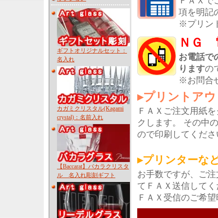
ＦＡＸで
項を明記
※プリン
ＮＧ 
ギフトオリジナルセット：
お電話で
名入れ
ります
の
※お問合
▸プリントアウ
カガミクリスタル(Kagami
ＦＡＸご注文用紙を
crystal)：名前入れ
クします。 その中
ので印刷してくださ
▸プリンターな
【Baccarat】バカラクリスタ
お手数ですが、ご注
ル 名入れ彫刻ギフト
てＦＡＸ送信してく
ＦＡＸ受信のご希望