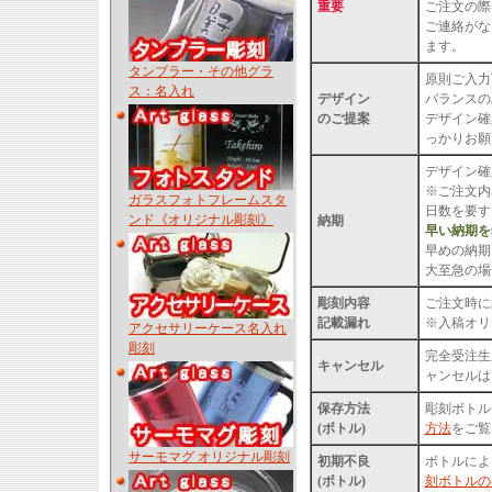
重要
ご注文の際
ご連絡がな
ます。
タンブラー・その他グラ
原則ご入力
ス：名入れ
デザイン
バランスの
のご提案
デザイン確
っかりお願
デザイン確
※ご注文内
ガラスフォトフレームスタ
日数を要す
ンド《オリジナル彫刻》
納期
早い納期を
早めの納期
大至急の場
彫刻内容
ご注文時に
記載漏れ
※入稿オリ
アクセサリーケース名入れ
彫刻
完全受注生
キャンセル
ャンセルは
保存方法
彫刻ボトル
(ボトル)
方法
をご覧
サーモマグ オリジナル彫刻
初期不良
ボトルによ
(ボトル)
刻ボトルの