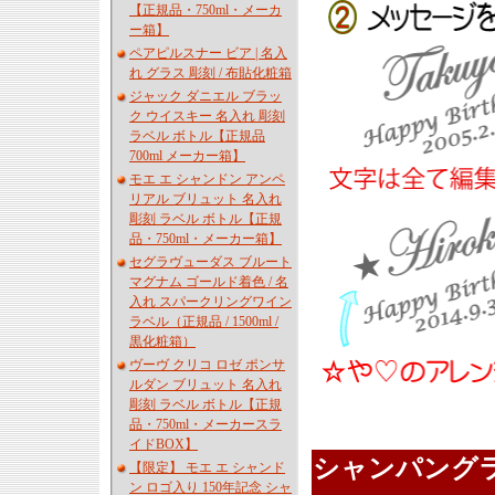
【正規品・750ml・メーカ
ー箱】
ペアピルスナー ビア | 名入
れ グラス 彫刻 / 布貼化粧箱
ジャック ダニエル ブラッ
ク ウイスキー 名入れ 彫刻
ラベル ボトル【正規品
700ml メーカー箱】
モエ エ シャンドン アンペ
リアル ブリュット 名入れ
彫刻 ラベル ボトル【正規
品・750ml・メーカー箱】
セグラヴューダス ブルート
マグナム ゴールド着色 / 名
入れ スパークリングワイン
ラベル（正規品 / 1500ml /
黒化粧箱）
ヴーヴ クリコ ロゼ ポンサ
ルダン ブリュット 名入れ
彫刻 ラベル ボトル【正規
品・750ml・メーカースラ
イドBOX】
シャンパング
【限定】 モエ エ シャンド
ン ロゴ入り 150年記念 シャ