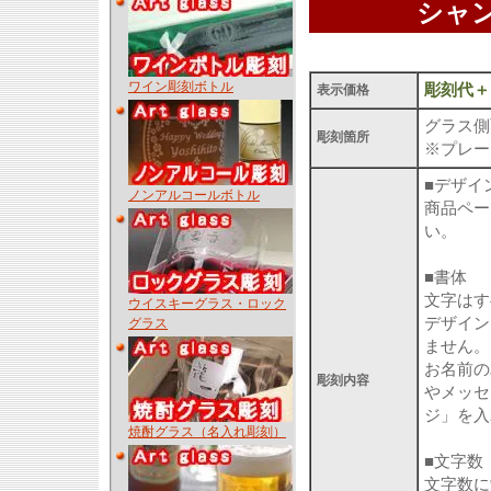
シャ
ワイン彫刻ボトル
彫刻代＋
表示価格
グラス側
彫刻箇所
※プレー
■デザイ
ノンアルコールボトル
商品ペー
い。
■書体
文字はす
ウイスキーグラス・ロック
デザイン
グラス
ません。
お名前の
彫刻内容
やメッセ
ジ」を入
焼酎グラス（名入れ彫刻）
■文字数
文字数に