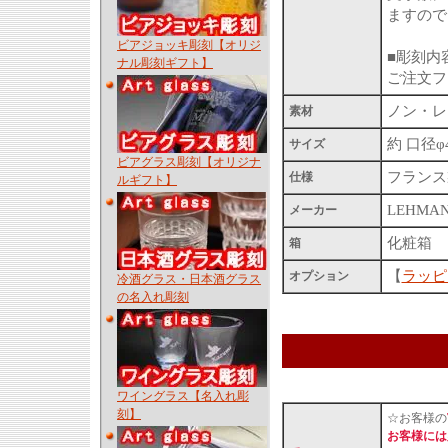
ますので
ビアジョッキ彫刻【オリジ
■彫刻内
ナル彫刻ギフト】
ご注文フ
ノン・レ
素材
約 口径φ
サイズ
ビアグラス彫刻【オリジナ
フランス製
仕様
ルギフト】
LEHMA
メーカー
化粧箱
箱
【
ラッピ
オプション
冷酒グラス・日本酒グラス
の名入れ彫刻
ワイングラス【名入れ彫
刻】
☆お客様の
お客様には