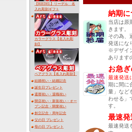
【RIEDEL】リーデル 名
入れ彫刻ギフト
納期に
当店は原
きます。
その為、
カラーグラス【名入れ彫
発送にな
刻】
※デザイ
あります
お急ぎ
ペアグラス【名入れ彫刻】
最速発送
結婚祝い・結婚記念
期に間に
誕生日プレゼント
量」など
還暦祝い・退職祝い
わせる」
開店祝い・新装祝い・オー
す。
プン記念・開業祝い
創立記念・周年記念
最速発
父の日 プレゼント
最速発送
母の日 プレゼント